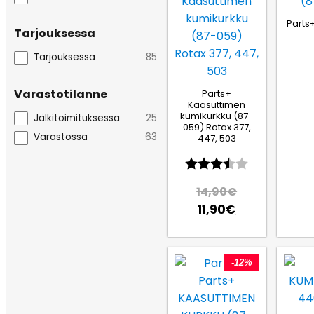
Parts
Tarjouksessa
Tarjouksessa
85
Varastotilanne
Parts+
Kaasuttimen
kumikurkku (87-
Jälkitoimituksessa
25
059) Rotax 377,
Varastossa
63
447, 503
Arvio:
3.8 5:sta tä
14,90
€
11,90
€
-12%