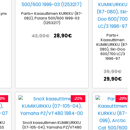
Lynx
Parts+ Kaasuttimen KURKKU (87-
082), Polaris 500/600 1999-03
(1253217)
:sta tähdestä
28,90
€
42,00
€
Parts+
Kaasuttimen
KUMIKURKKU (87-
080), Ski-Doo
600/700 LC/3
1996-97
39,90
€
29,90
€
30%
-21%
-20%
KKU
SnoX kaasuttimen KUMIKURKKU
0SS
(07-105-04), Yamaha PZ/VT480