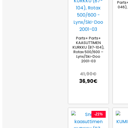
Parts
046),
Parts+ Parts+
KAASUTTIMEN
KURKKU (87-104),
Rotax 500/600 –
Lynx/Ski-Doo
2001-03
41,90
€
36,90
€
-21%