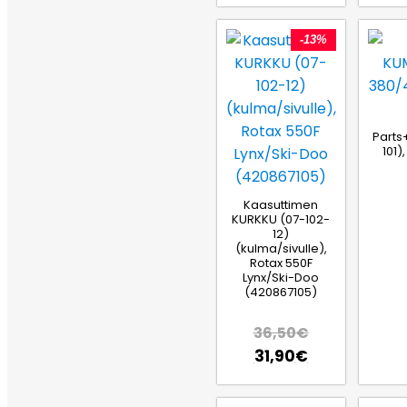
-13%
Parts
101)
Kaasuttimen
KURKKU (07-102-
12)
(kulma/sivulle),
Rotax 550F
Lynx/Ski-Doo
(420867105)
36,50
€
31,90
€