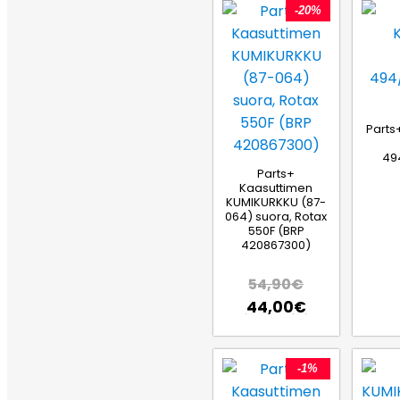
-20%
Parts
49
Parts+
Kaasuttimen
KUMIKURKKU (87-
064) suora, Rotax
550F (BRP
420867300)
54,90
€
44,00
€
-1%