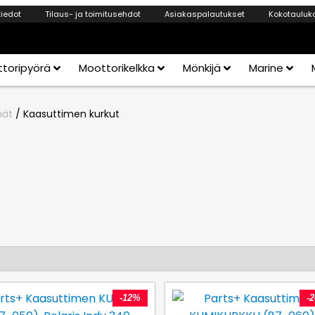
tiedot
Tilaus- ja toimitusehdot
Asiakaspalautukset
Kokotauluk
toripyörä
Moottorikelkka
Mönkijä
Marine
mät
/ Kaasuttimen kurkut
-12%
-