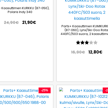
+ Kaasuttimen KURKKU (87-050),
Polaris Indy 340
21,90
€
24,90
€
Parts+ Kaasuttimen KUMIKUR
(87-060), Lynx/Ski-Doo Rota
440FC/503 suora, 2 kaasuttim
Arvio:
3.0 5
12,80
€
16,90
€
hdestä
-25%
-