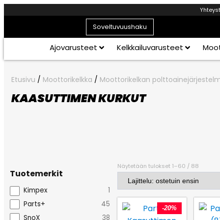
Yhteys
Soveltuvuushaku
Ajovarusteet
Kelkkailuvarusteet
Moot
Etusivu
/
Moottorikelkka
/
Moottorikelkan polttoainejärjestel
KAASUTTIMEN KURKUT
Näytetään tulokset 1–60 / 88
Tuotemerkit
Kimpex
1
Parts+
45
-20%
SnoX
38