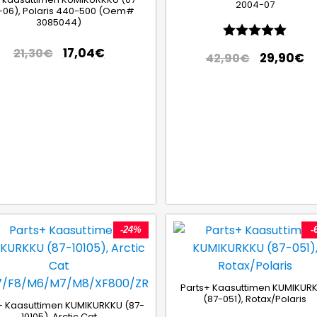
2004-07
-06), Polaris 440-500 (Oem#
3085044)
Arvio:
5.0 5
17,04
€
21,30
€
29,90
€
42,90
€
ähdestä
-24%
-
Parts+ Kaasuttimen KUMIKUR
(87-051), Rotax/Polaris
+ Kaasuttimen KUMIKURKKU (87-
10105), Arctic Cat