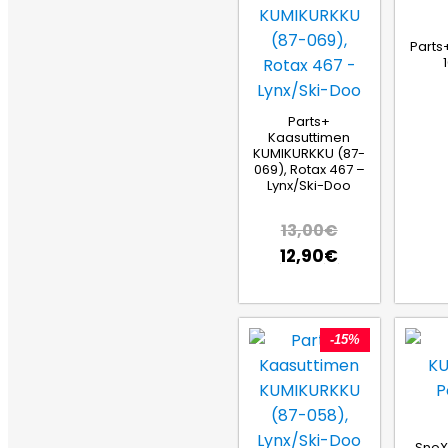
Parts
Parts+
Kaasuttimen
KUMIKURKKU (87-
069), Rotax 467 –
Lynx/Ski-Doo
13,00
€
12,90
€
-15%
SnoX