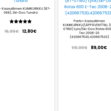
+ Kaasuttimen KUMIKURKKU (87-
068), Ski-Doo Tundra
Arvio:
5.0 5:sta tähdestä
Parts+ Kaasuttimen
KUMIKURKKU/LÄPPÄVENTTIILI, (
07180) Lynx/Ski-Doo Rotax 600
12,80
€
16,90
€
Tec 2008-20
(420667530,420667533)
89,00
€
119,00
€