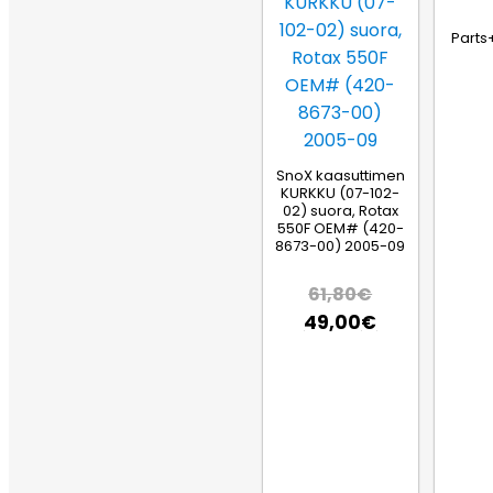
Parts
SnoX kaasuttimen
KURKKU (07-102-
02) suora, Rotax
550F OEM# (420-
8673-00) 2005-09
61,80
€
49,00
€