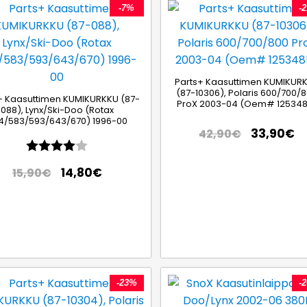
-7%
-
Parts+ Kaasuttimen KUMIKUR
(87-10306), Polaris 600/700/
+ Kaasuttimen KUMIKURKKU (87-
ProX 2003-04 (Oem# 125348
088), Lynx/Ski-Doo (Rotax
4/583/593/643/670) 1996-00
33,90
€
42,90
€
Arvio:
4.0 5:sta tähdestä
14,80
€
15,90
€
-23%
-