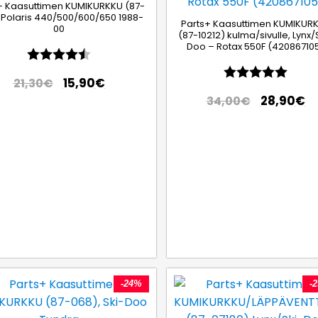
+ Kaasuttimen KUMIKURKKU (87-
 Polaris 440/500/600/650 1988-
Parts+ Kaasuttimen KUMIKUR
00
(87-10212) kulma/sivulle, Lynx/
Doo – Rotax 550F (42086710
Arvio:
4.7 5:sta tähdestä
Arvio:
5.0 5
15,90
€
21,30
€
28,90
€
34,00
€
-24%
-