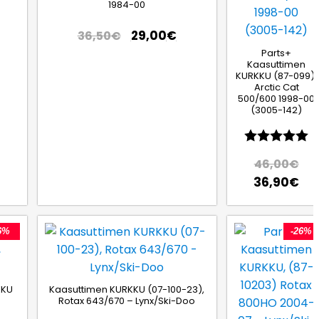
1984-00
:sta tähdestä
29,00
€
36,50
€
Parts+
Kaasuttimen
KURKKU (87-099),
Arctic Cat
500/600 1998-00
(3005-142)
Arvio:
5
46,00
€
36,90
€
6%
-26%
KKU
Kaasuttimen KURKKU (07-100-23),
Rotax 643/670 – Lynx/Ski-Doo