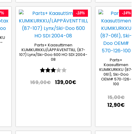
7%
-18%
-14%
KKU
 –
Parts+ Kaasuttimen
KUMIKURKKU/LÄPPÄVENTTIILI, (87-
107) Lynx/Ski-Doo 600 HO SDI 2004-
08
Parts+
Kaasuttimen
Arvio:
3.0 5:sta tähdestä
KUMIKURKKU (87-
061), Ski-Doo
OEM# 570-126-
139,00
€
169,00
€
100
15,00
€
12,90
€