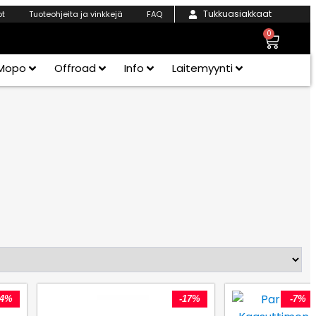
Tukkuasiakkaat
ot
Tuoteohjeita ja vinkkejä
FAQ
0
Mopo
Offroad
Info
Laitemyynti
24%
-17%
-7%