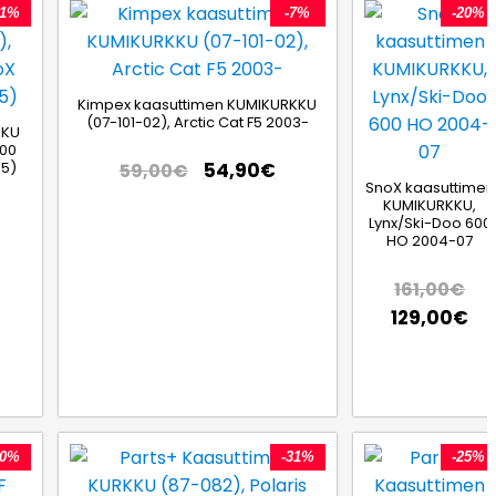
21%
-7%
-20%
Kimpex kaasuttimen KUMIKURKKU
(07-101-02), Arctic Cat F5 2003-
KKU
800
5)
54,90
€
59,00
€
SnoX kaasuttimen
KUMIKURKKU,
Lynx/Ski-Doo 600
HO 2004-07
161,00
€
129,00
€
20%
-31%
-25%