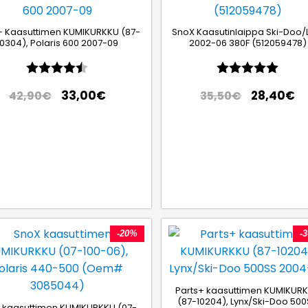
+ Kaasuttimen KUMIKURKKU (87-
SnoX Kaasutinlaippa Ski-Doo/
10304), Polaris 600 2007-09
2002-06 380F (512059478)
Arvio:
4.5 5:sta tähdestä
Arvio:
5.0 5
33,00
€
28,40
€
42,90
€
35,50
€
-20%
-
Parts+ kaasuttimen KUMIKUR
(87-10204), Lynx/Ski-Doo 50
 kaasuttimen KUMIKURKKU (07-