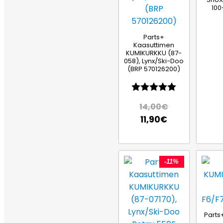
100
Parts+
Kaasuttimen
KUMIKURKKU (87-
058), Lynx/Ski-Doo
(BRP 570126200)
Arvio:
5.0 5:sta t
14,00
€
11,90
€
-11%
Parts