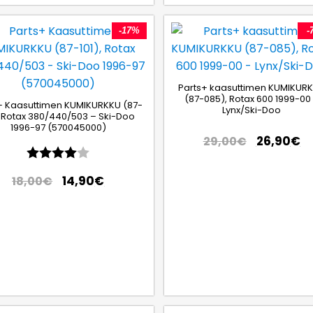
-17%
-
Parts+ kaasuttimen KUMIKUR
(87-085), Rotax 600 1999-00
+ Kaasuttimen KUMIKURKKU (87-
Lynx/Ski-Doo
, Rotax 380/440/503 – Ski-Doo
1996-97 (570045000)
26,90
€
29,00
€
Arvio:
4.0 5:sta tähdestä
14,90
€
18,00
€