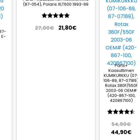
(87-054), Polaris XLT600 1993-99
Arvio:
5.0 5:sta tähdestä
21,80
€
27,00
€
87-
 E-
Parts+
Kaasuttimen
KUMIKURKKU (07-
106-89, 87-07189),
Rotax 380F/550F
2003-06 OEM#
(420-867-100,
420867100)
Arvio:
4
54,90
€
44,90
€