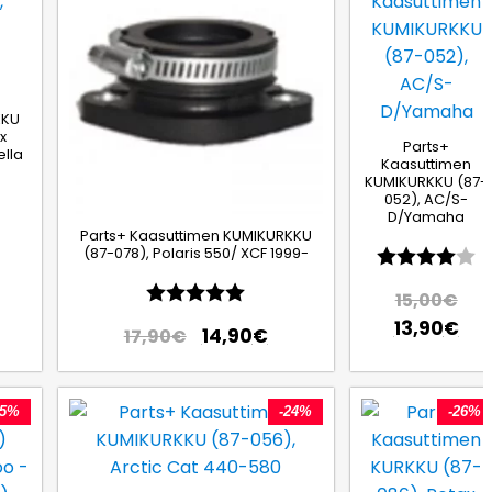
KKU
x
Parts+
ella
Kaasuttimen
KUMIKURKKU (87-
:sta tähdestä
052), AC/S-
D/Yamaha
Parts+ Kaasuttimen KUMIKURKKU
Arvio:
4
(87-078), Polaris 550/ XCF 1999-
Arvio:
5.0 5:sta tähdestä
15,00
€
13,90
€
14,90
€
17,90
€
15%
-24%
-26%