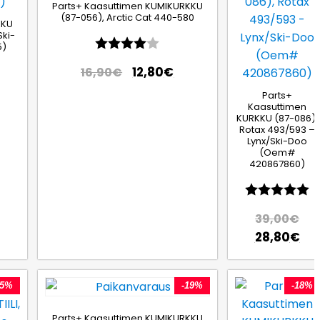
Parts+ Kaasuttimen KUMIKURKKU
(87-056), Arctic Cat 440-580
KKU
Ski-
Arvio:
4.0 5:sta tähdestä
5)
:sta tähdestä
12,80
€
16,90
€
Parts+
Kaasuttimen
KURKKU (87-086),
Rotax 493/593 –
Lynx/Ski-Doo
(Oem#
420867860)
Arvio:
5
39,00
€
28,80
€
25%
-19%
-18%
Parts+ Kaasuttimen KUMIKURKKU