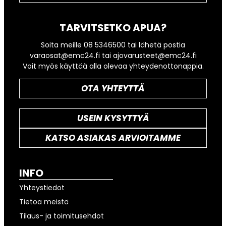
TARVITSETKO APUA?
Soita meille 08 5346500 tai lähetä postia
varaosat@emc24.fi tai ajovarusteet@emc24.fi
Voit myös käyttää alla olevaa yhteydenottonappia.
OTA YHTEYTTÄ
USEIN KYSYTTYÄ
KATSO ASIAKAS ARVIOITAMME
INFO
Yhteystiedot
Tietoa meistä
Tilaus- ja toimitusehdot