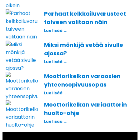
Parhaat kelkkailuvarusteet
talveen valitaan näin
Lue lisää →
Miksi mönkijä vetää sivulle
ajossa?
Lue lisää →
Moottorikelkan varaosien
yhteensopivuusopas
Lue lisää →
Moottorikelkan variaattorin
huolto-ohje
Lue lisää →