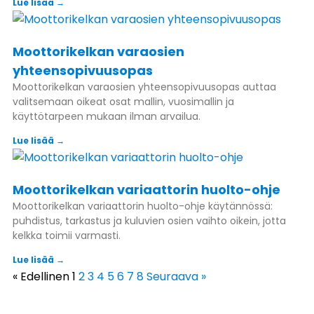
Lue lisää →
Moottorikelkan varaosien
yhteensopivuusopas
Moottorikelkan varaosien yhteensopivuusopas auttaa
valitsemaan oikeat osat mallin, vuosimallin ja
käyttötarpeen mukaan ilman arvailua.
Lue lisää →
Moottorikelkan variaattorin huolto-ohje
Moottorikelkan variaattorin huolto-ohje käytännössä:
puhdistus, tarkastus ja kuluvien osien vaihto oikein, jotta
kelkka toimii varmasti.
Lue lisää →
« Edellinen
1
2
3
4
5
6
7
8
Seuraava »