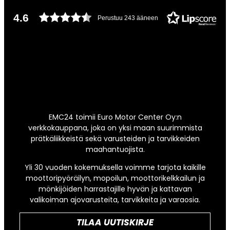
4.6
Perustuu 243 ääneen
EMC24 toimii Euro Motor Center Oy:n
verkkokauppana, joka on yksi maan suurimmista
prätkäliikkeistä sekä varusteiden ja tarvikkeiden
maahantuojista.
Yli 30 vuoden kokemuksella voimme tarjota kaikille
moottoripyöräilyn, mopoilun, moottorikelkkailun ja
mönkijöiden harrastajille hyvän ja kattavan
valikoiman ajovarusteita, tarvikkeita ja varaosia.
TILAA UUTISKIRJE