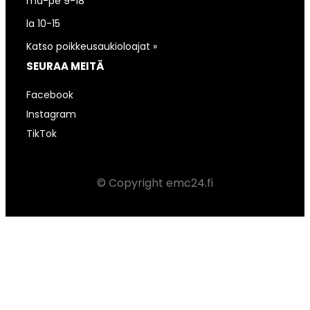
ma-pe 9-18
la 10-15
Katso poikkeusaukioloajat »
SEURAA MEITÄ
Facebook
Instagram
TikTok
© Copyright emc24.fi