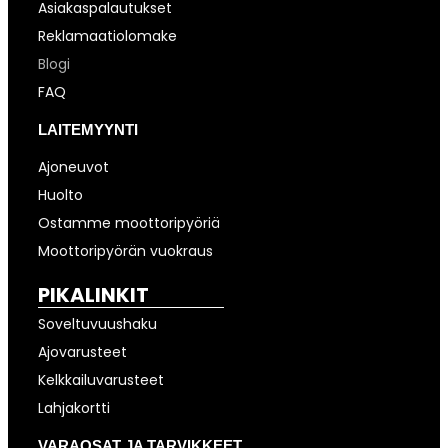
Asiakaspalautukset
Reklamaatiolomake
Blogi
FAQ
LAITEMYYNTI
Ajoneuvot
Huolto
Ostamme moottoripyöriä
Moottoripyörän vuokraus
PIKALINKIT
Soveltuvuushaku
Ajovarusteet
Kelkkailuvarusteet
Lahjakortti
VARAOSAT JA TARVIKKEET