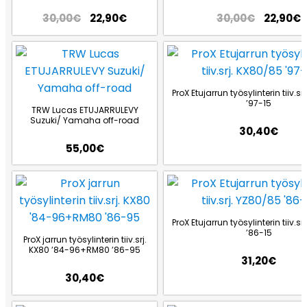
30,00
€
22,90
€
30,00
€
22,90
€
ProX Etujarrun työsylinterin tiiv.s
’97-15
TRW Lucas ETUJARRULEVY
Suzuki/ Yamaha off-road
30,40
€
55,00
€
ProX Etujarrun työsylinterin tiiv.s
’86-15
ProX jarrun työsylinterin tiiv.srj.
KX80 ’84-96+RM80 ’86-95
31,20
€
30,40
€