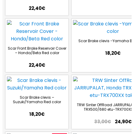
22,40
€
Scar Brake clevis -Yamaha Bl
Scar Front Brake Reservoir Cover
18,20
€
– Honda/Beta Red color
22,40
€
Scar Brake clevis –
Suzuki/Yamaha Red color
TRW Sinter OffRoad JARRUPALA
TRX500/680 etu-TRX700XX 
18,20
€
33,00
€
24,90
€