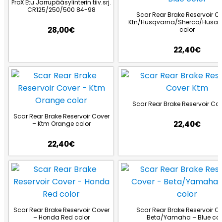
ProX Etu Jarrupääsylinterin tiiv.srj.
CR125/250/500 84-98
Scar Rear Brake Reservoir C
Ktn/Husqvarna/Sherco/Husabe
28,00
€
color
22,40
€
Scar Rear Brake Reservoir Co
Scar Rear Brake Reservoir Cover
22,40
€
– Ktm Orange color
22,40
€
Scar Rear Brake Reservoir Cover
Scar Rear Brake Reservoir C
– Honda Red color
Beta/Yamaha – Blue col