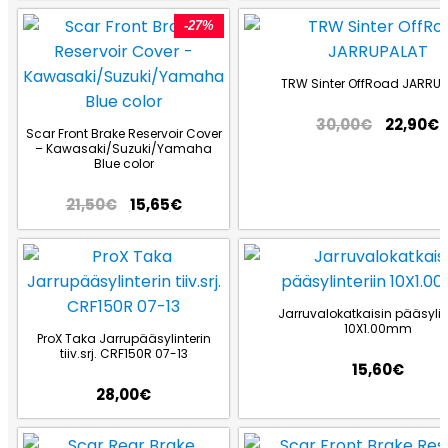
-27%
TRW Sinter OffRoad JARRUP
30,00
€
22,90
€
Scar Front Brake Reservoir Cover
– Kawasaki/Suzuki/Yamaha
Blue color
21,50
€
15,65
€
Jarruvalokatkaisin pääsylint
10X1.00mm
ProX Taka Jarrupääsylinterin
tiiv.srj. CRF150R 07-13
15,60
€
28,00
€