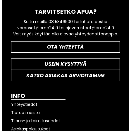
TARVITSETKO APUA?
Soita meille 08 5346500 tai lähetä postia
varaosat@emc24.fi tai ajovarusteet@emc24.fi
Voit myös käyttää alla olevaa yhteydenottonappia.
OTA YHTEYTTÄ
USEIN KYSYTTYÄ
KATSO ASIAKAS ARVIOITAMME
INFO
Yhteystiedot
Tietoa meistä
Tilaus- ja toimitusehdot
Asiakaspalautukset