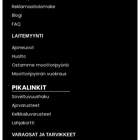
Reklamaatiolomake
Blogi
FAQ
LAITEMYYNTI
Ajoneuvot
Huolto
Ostamme moottoripyöriä
Moottoripyörän vuokraus
PIKALINKIT
Soveltuvuushaku
Ajovarusteet
Kelkkailuvarusteet
Lahjakortti
VARAOSAT JA TARVIKKEET