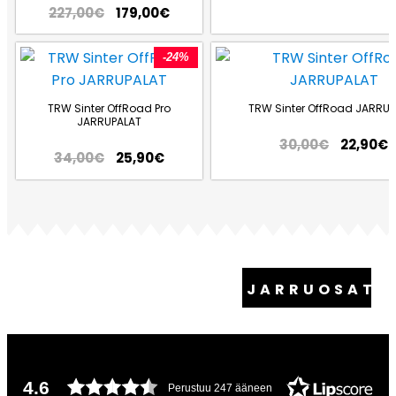
227,00
€
179,00
€
-24%
TRW Sinter OffRoad Pro
TRW Sinter OffRoad JARRUP
JARRUPALAT
30,00
€
22,90
€
34,00
€
25,90
€
JARRUOSAT
4.6
Perustuu 247 ääneen