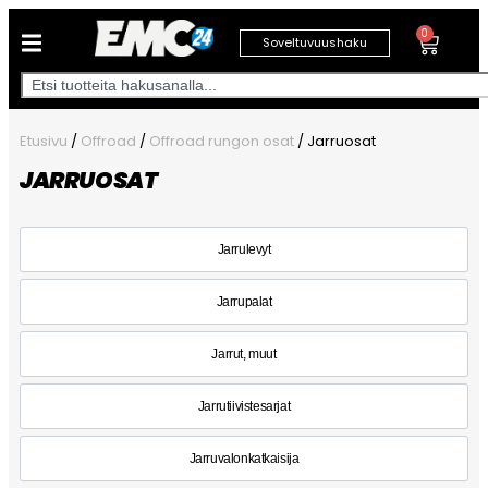
0
Soveltuvuushaku
Etusivu
/
Offroad
/
Offroad rungon osat
/ Jarruosat
JARRUOSAT
Jarrulevyt
Jarrupalat
Jarrut, muut
Jarrutiivistesarjat
Jarruvalonkatkaisija