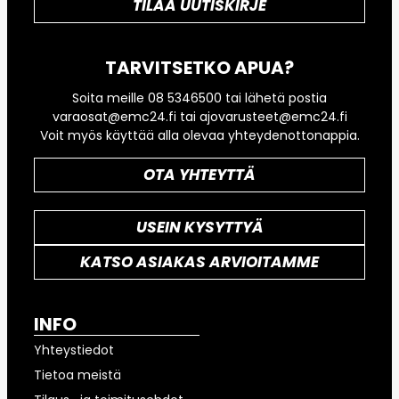
TILAA UUTISKIRJE
TARVITSETKO APUA?
Soita meille 08 5346500 tai lähetä postia
varaosat@emc24.fi tai ajovarusteet@emc24.fi
Voit myös käyttää alla olevaa yhteydenottonappia.
OTA YHTEYTTÄ
USEIN KYSYTTYÄ
KATSO ASIAKAS ARVIOITAMME
INFO
Yhteystiedot
Tietoa meistä