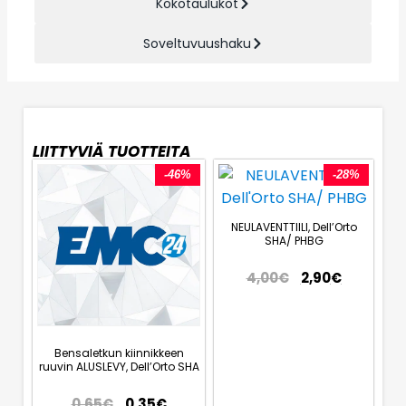
Kokotaulukot
Soveltuvuushaku
LIITTYVIÄ TUOTTEITA
-46%
-28%
NEULAVENTTIILI, Dell’Orto
SHA/ PHBG
4,00
€
2,90
€
Bensaletkun kiinnikkeen
ruuvin ALUSLEVY, Dell’Orto SHA
0,65
€
0,35
€