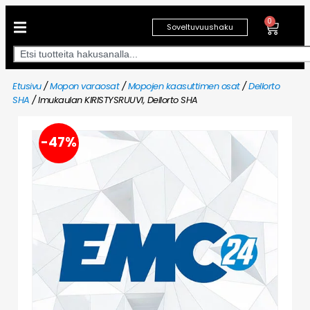
0
Soveltuvuushaku
Etusivu
/
Mopon varaosat
/
Mopojen kaasuttimen osat
/
Dellorto
SHA
/ Imukaulan KIRISTYSRUUVI, Dellorto SHA
-47%