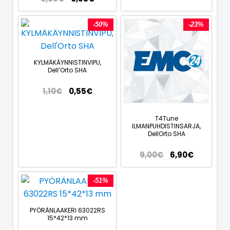
-50%
-23%
KYLMÄKÄYNNISTINVIPU,
Dell’Orto SHA
1,10
€
0,55
€
T4Tune
ILMANPUHDISTINSARJA,
DellOrto SHA
9,00
€
6,90
€
-51%
PYÖRÄNLAAKERI 63022RS
15*42*13 mm