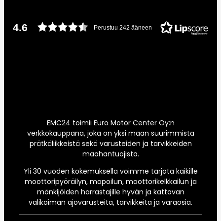
4.6
Perustuu 242 ääneen
EMC24 toimii Euro Motor Center Oy:n
verkkokauppana, joka on yksi maan suurimmista
prätkäliikkeistä sekä varusteiden ja tarvikkeiden
maahantuojista.
Yli 30 vuoden kokemuksella voimme tarjota kaikille
moottoripyöräilyn, mopoilun, moottorikelkkailun ja
mönkijöiden harrastajille hyvän ja kattavan
valikoiman ajovarusteita, tarvikkeita ja varaosia.