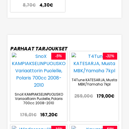
8,70
€
4,30
€
PARHAAT TARJOUKSET
-5%
-31%
T4Tune KATESARJA, Musta
MBK/Yamaha 7kpl
SnoX KAMPIAKSELINPUOLISKO
259,00
€
179,00
€
Variaattorin Puolelle, Polaris
700cc 2008-2010
176,01
€
167,20
€