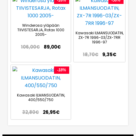
-16%
-50%
Winderosa yläpään
TIIVISTESARJA, Rotax 1000
Kawasaki ILMANSUODATIN,
2005-
ZX-7R 1996-03/ZX-7RR
1996-97
106,00
€
89,00
€
18,70
€
9,35
€
-18%
Kawasaki ILMANSUODATIN,
400/550/750
32,80
€
26,95
€