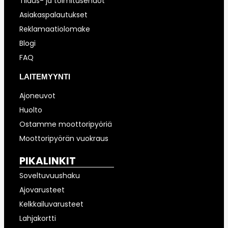
Tilaus- ja toimitusehdot
Asiakaspalautukset
Reklamaatiolomake
Blogi
FAQ
LAITEMYYNTI
Ajoneuvot
Huolto
Ostamme moottoripyöriä
Moottoripyörän vuokraus
PIKALINKIT
Soveltuvuushaku
Ajovarusteet
Kelkkailuvarusteet
Lahjakortti