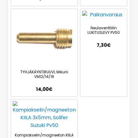
Neulaventtiilin
LUKITUSLEVY PV50
7,30
€
TYHJÄKÄYNTIRUUVI, Mikuni
VM12/14/16
14,00
€
Kampiakselin/magneeton KIILA