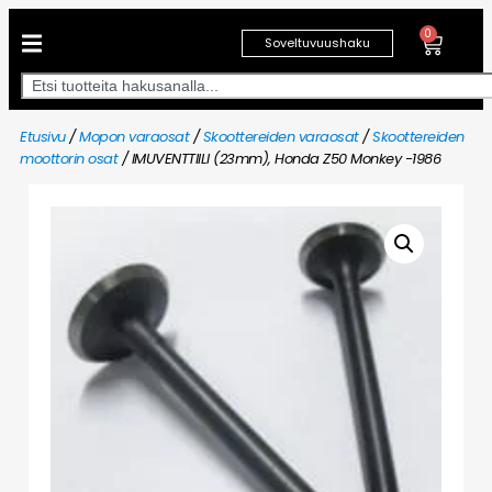
0
Soveltuvuushaku
Etusivu
/
Mopon varaosat
/
Skoottereiden varaosat
/
Skoottereiden
moottorin osat
/ IMUVENTTIILI (23mm), Honda Z50 Monkey -1986