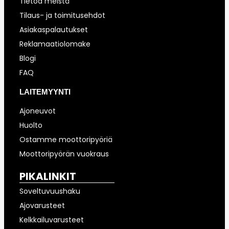
Tietoa meistä
Tilaus- ja toimitusehdot
Asiakaspalautukset
Reklamaatiolomake
Blogi
FAQ
LAITEMYYNTI
Ajoneuvot
Huolto
Ostamme moottoripyöriä
Moottoripyörän vuokraus
PIKALINKIT
Soveltuvuushaku
Ajovarusteet
Kelkkailuvarusteet