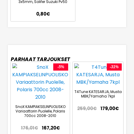
3x5mm, Solifer Suzuki Pv50
0,80
€
PARHAAT TARJOUKSET
-5%
-31%
T4Tune KATESARJA, Musta
MBK/Yamaha 7kpl
SnoX KAMPIAKSELINPUOLISKO
259,00
€
179,00
€
Variaattorin Puolelle, Polaris
700cc 2008-2010
176,01
€
167,20
€