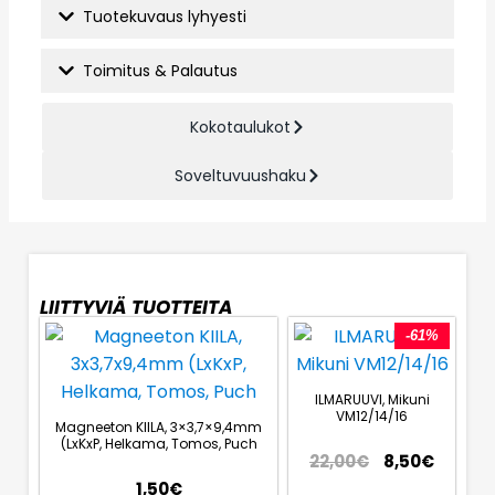
Tuotekuvaus lyhyesti
Toimitus & Palautus
Kokotaulukot
Soveltuvuushaku
LIITTYVIÄ TUOTTEITA
-61%
ILMARUUVI, Mikuni
VM12/14/16
Magneeton KIILA, 3×3,7×9,4mm
(LxKxP, Helkama, Tomos, Puch
22,00
€
8,50
€
1,50
€