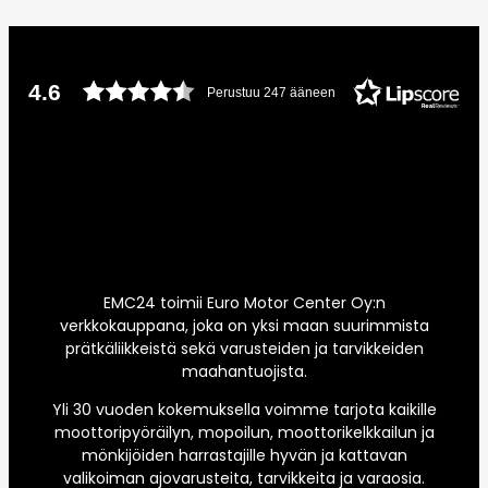
4.6
Perustuu 247 ääneen
EMC24 toimii Euro Motor Center Oy:n
verkkokauppana, joka on yksi maan suurimmista
prätkäliikkeistä sekä varusteiden ja tarvikkeiden
maahantuojista.
Yli 30 vuoden kokemuksella voimme tarjota kaikille
moottoripyöräilyn, mopoilun, moottorikelkkailun ja
mönkijöiden harrastajille hyvän ja kattavan
valikoiman ajovarusteita, tarvikkeita ja varaosia.