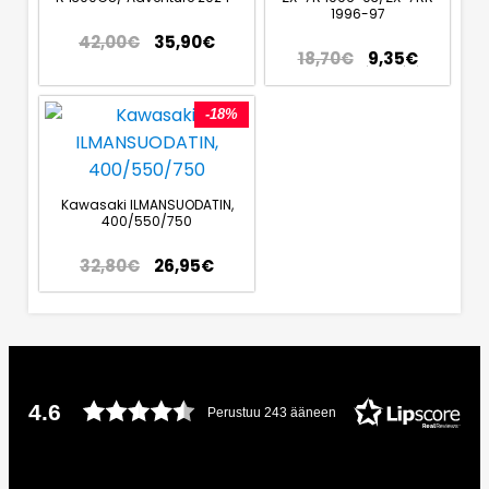
1996-97
42,00
€
35,90
€
18,70
€
9,35
€
-18%
Kawasaki ILMANSUODATIN,
400/550/750
32,80
€
26,95
€
4.6
Perustuu 243 ääneen