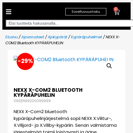
0
Soveltuvuushaku
Etusivu
/
Ajovarusteet
/
Ajokypärät
/
Kypäräpuhelimet
/ NEXX X-
COM2 Bluetooth KYPÄRÄPUHELIN
-29%
NEXX X-COM2 BLUETOOTH
KYPÄRÄPUHELIN
09SEN99200099999
NEXX X-Com2 bluetooth
kypäräpuhelinjärjestelmä sopii NEXX X.Vilitur-,
X.Vilijord- ja X.Viliby-kypäriin. Senan valmistama
järjestelmää toimii loistavasti ja ääne…