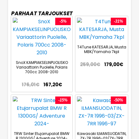
PARHAAT TARJOUKSET
-5%
-31%
T4Tune KATESARJA, Musta
MBK/Yamaha 7kpl
SnoX KAMPIAKSELINPUOLISKO
259,00
€
179,00
€
Variaattorin Puolelle, Polaris
700cc 2008-2010
176,01
€
167,20
€
-15%
-50%
TRW Sinter Etujarrupalat BMW
Kawasaki ILMANSUODATIN,
R 1300GS/ Adventure 2024-
ZX-7R 1996-03/ZX-7RR