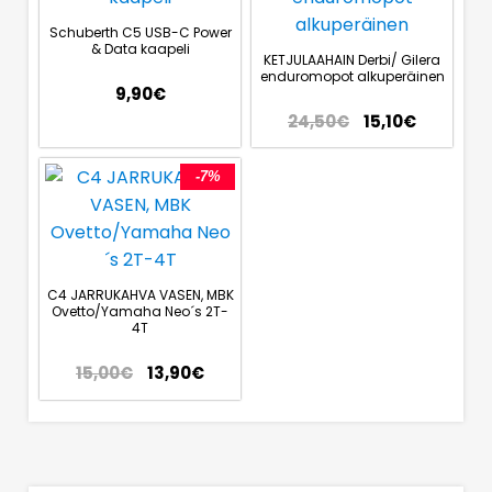
Schuberth C5 USB-C Power
& Data kaapeli
KETJULAAHAIN Derbi/ Gilera
enduromopot alkuperäinen
9,90
€
24,50
€
15,10
€
-7%
C4 JARRUKAHVA VASEN, MBK
Ovetto/Yamaha Neo´s 2T-
4T
15,00
€
13,90
€