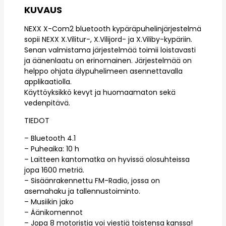
KUVAUS
NEXX X-Com2 bluetooth kypäräpuhelinjärjestelmä
sopii NEXX X.Vilitur-, X.Vilijord- ja X.Viliby-kypäriin.
Senan valmistama järjestelmää toimii loistavasti
ja äänenlaatu on erinomainen. Järjestelmää on
helppo ohjata älypuhelimeen asennettavalla
applikaatiolla.
Käyttöyksikkö kevyt ja huomaamaton sekä
vedenpitävä.
TIEDOT
– Bluetooth 4.1
– Puheaika: 10 h
– Laitteen kantomatka on hyvissä olosuhteissa
jopa 1600 metriä.
– Sisäänrakennettu FM-Radio, jossa on
asemahaku ja tallennustoiminto.
– Musiikin jako
– Äänikomennot
– Jopa 8 motoristia voi viestiä toistensa kanssa!