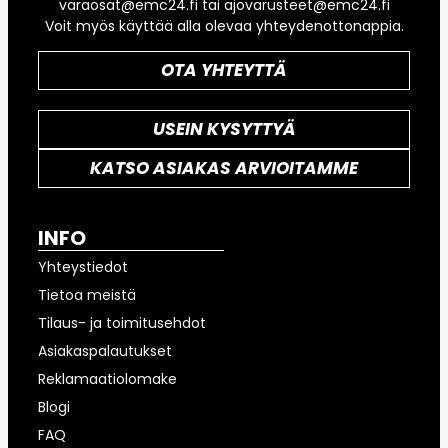
varaosat@emc24.fi tai ajovarusteet@emc24.fi
Voit myös käyttää alla olevaa yhteydenottonappia.
OTA YHTEYTTÄ
USEIN KYSYTTYÄ
KATSO ASIAKAS ARVIOITAMME
INFO
Yhteystiedot
Tietoa meistä
Tilaus- ja toimitusehdot
Asiakaspalautukset
Reklamaatiolomake
Blogi
FAQ