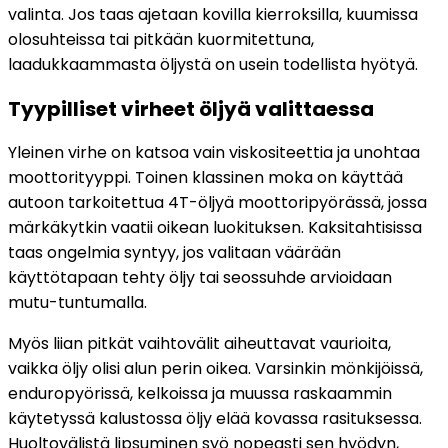
valinta. Jos taas ajetaan kovilla kierroksilla, kuumissa
olosuhteissa tai pitkään kuormitettuna,
laadukkaammasta öljystä on usein todellista hyötyä.
Tyypilliset virheet öljyä valittaessa
Yleinen virhe on katsoa vain viskositeettia ja unohtaa
moottorityyppi. Toinen klassinen moka on käyttää
autoon tarkoitettua 4T-öljyä moottoripyörässä, jossa
märkäkytkin vaatii oikean luokituksen. Kaksitahtisissa
taas ongelmia syntyy, jos valitaan väärään
käyttötapaan tehty öljy tai seossuhde arvioidaan
mutu-tuntumalla.
Myös liian pitkät vaihtovälit aiheuttavat vaurioita,
vaikka öljy olisi alun perin oikea. Varsinkin mönkijöissä,
enduropyörissä, kelkoissa ja muussa raskaammin
käytetyssä kalustossa öljy elää kovassa rasituksessa.
Huoltovälistä lipsuminen syö nopeasti sen hyödyn,