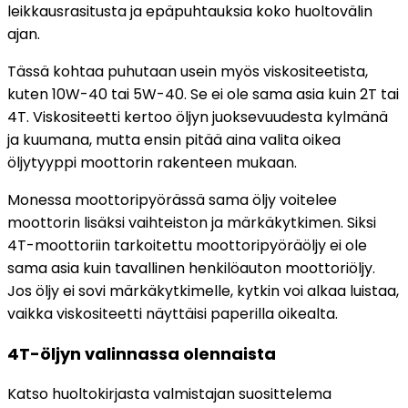
leikkausrasitusta ja epäpuhtauksia koko huoltovälin
ajan.
Tässä kohtaa puhutaan usein myös viskositeetista,
kuten 10W-40 tai 5W-40. Se ei ole sama asia kuin 2T tai
4T. Viskositeetti kertoo öljyn juoksevuudesta kylmänä
ja kuumana, mutta ensin pitää aina valita oikea
öljytyyppi moottorin rakenteen mukaan.
Monessa moottoripyörässä sama öljy voitelee
moottorin lisäksi vaihteiston ja märkäkytkimen. Siksi
4T-moottoriin tarkoitettu moottoripyöräöljy ei ole
sama asia kuin tavallinen henkilöauton moottoriöljy.
Jos öljy ei sovi märkäkytkimelle, kytkin voi alkaa luistaa,
vaikka viskositeetti näyttäisi paperilla oikealta.
4T-öljyn valinnassa olennaista
Katso huoltokirjasta valmistajan suosittelema