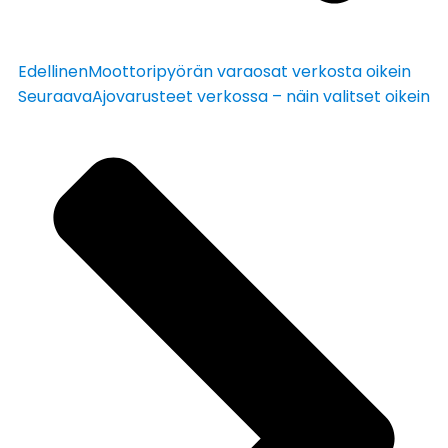
Edellinen
Moottoripyörän varaosat verkosta oikein
Seuraava
Ajovarusteet verkossa – näin valitset oikein