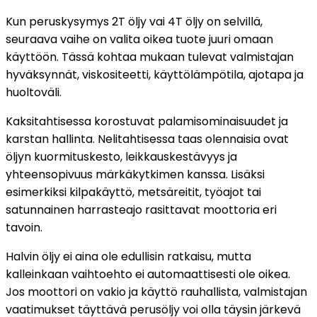
Kun peruskysymys 2T öljy vai 4T öljy on selvillä,
seuraava vaihe on valita oikea tuote juuri omaan
käyttöön. Tässä kohtaa mukaan tulevat valmistajan
hyväksynnät, viskositeetti, käyttölämpötila, ajotapa ja
huoltoväli.
Kaksitahtisessa korostuvat palamisominaisuudet ja
karstan hallinta. Nelitahtisessa taas olennaisia ovat
öljyn kuormituskesto, leikkauskestävyys ja
yhteensopivuus märkäkytkimen kanssa. Lisäksi
esimerkiksi kilpakäyttö, metsäreitit, työajot tai
satunnainen harrasteajo rasittavat moottoria eri
tavoin.
Halvin öljy ei aina ole edullisin ratkaisu, mutta
kalleinkaan vaihtoehto ei automaattisesti ole oikea.
Jos moottori on vakio ja käyttö rauhallista, valmistajan
vaatimukset täyttävä perusöljy voi olla täysin järkevä