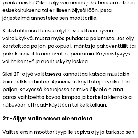
pienkoneista. Oikea öljy voi mennä joko bensan sekaan
esisekoituksena tai erilliseen öljysäiliöön, josta
järjestelmä annostelee sen moottorille.
Kaksitahtimoottorissa öljyltä vaaditaan hyvää
voitelukykyä, mutta myös puhdasta palamista. Jos öljy
karstoittaa paljon, pakopuoli, mäntä ja pakoventtiilit tai
pakokanavat likaantuvat nopeammin. Käynnistyvyys
voi heikentyä ja suorituskyky laskea.
Siksi 2T-öljyä valittaessa kannattaa katsoa muutakin
kuin pelkkää hintaa. Ajoneuvon käyttötapa vaikuttaa
paljon. Kevyessä katuajossa toimiva öljy ei ole aina
paras vaihtoehto kovaa lämpöä ja korkeita kierroksia
näkevään offroad-käyttöön tai kelkkailuun.
2T-öljyn valinnassa olennaista
Valitse ensin moottorityypille sopiva öljy ja tarkista sen