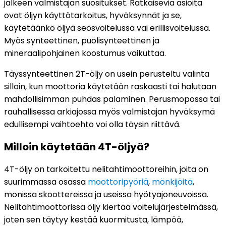
jälkeen valmistajan suositukset. Ratkaisevia asioita
ovat öljyn käyttötarkoitus, hyväksynnät ja se,
käytetäänkö öljyä seosvoitelussa vai erillisvoitelussa.
Myös synteettinen, puolisynteettinen ja
mineraalipohjainen koostumus vaikuttaa.
Täyssynteettinen 2T-öljy on usein perusteltu valinta
silloin, kun moottoria käytetään raskaasti tai halutaan
mahdollisimman puhdas palaminen. Perusmopossa tai
rauhallisessa arkiajossa myös valmistajan hyväksymä
edullisempi vaihtoehto voi olla täysin riittävä.
Milloin käytetään 4T-öljyä?
4T-öljy on tarkoitettu nelitahtimoottoreihin, joita on
suurimmassa osassa
moottoripyöriä
,
mönkijöitä
,
monissa skoottereissa ja useissa hyötyajoneuvoissa.
Nelitahtimoottorissa öljy kiertää voitelujärjestelmässä,
joten sen täytyy kestää kuormitusta, lämpöä,