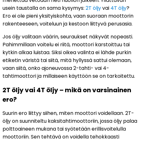
menettää vetoaan heti huollon jälkeen. Yllättävän
usein taustalla on sama kysymys:
2T öljy
vai
4T öljy
?
Ero ei ole pieni yksityiskohta, vaan suoraan moottorin
rakenteeseen, voiteluun ja kestoon liittyvä perusasia.
Jos öljy valitaan väärin, seuraukset näkyvät nopeasti.
Pahimmillaan voitelu ei riitä, moottori karstoittuu tai
kytkin alkaa luistaa. Siksi oikea valinta ei lähde purkin
etiketin väristä tai siitä, mitä hyllyssä sattui olemaan,
vaan siitä, onko ajoneuvossa 2-tahti- vai 4-
tahtimoottori ja millaiseen käyttöön se on tarkoitettu.
2T öljy vai 4T öljy – mikä on varsinainen
ero?
Suurin ero liittyy siihen, miten moottori voidellaan. 2T-
öljy on suunniteltu kaksitahtimoottoriin, jossa öljy palaa
polttoaineen mukana tai syötetään erillisvoitelulla
moottoriin. Sen tehtävä on voidella tehokkaasti