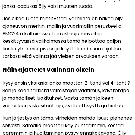
jonka laadukas öljy voisi muuten tuoda.
Jos oikea tuote mietityttää, varminta on hakea öljy
ajoneuvon merkin, mallin ja vuosimallin perusteella.
EMC24:n kaltaisessa harrasteajoneuvoihin
keskittyvässä valikoimassa tämä helpottaa paljon,
koska yhteensopivuus ja käyttökohde saa rajattua
tarkasti eikä valinta jää yleisen arvauksen varaan.
Näin ajattelet valinnan oikein
Kysy ensin yksi asia: onko moottori 2-tahti vai 4-tahti?
Sen jälkeen tarkista valmistajan vaatimus, käyttötapa
ja mahdolliset luokitukset. Vasta tämän jälkeen
vertaillaan viskositeetteja, synteettisyyttä ja hintaa.
Kun järjestys on tämä, virheiden mahdollisuus pienenee
selvästi. Samalla moottori käy puhtaammin, kestää
paremmin ja huoltaminen pysyy ennakoitavana. Öljy