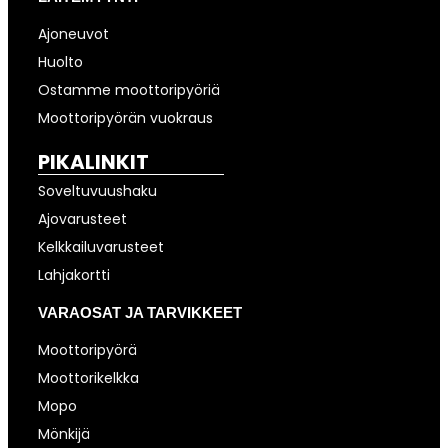
Ajoneuvot
Huolto
Ostamme moottoripyöriä
Moottoripyörän vuokraus
PIKALINKIT
Soveltuvuushaku
Ajovarusteet
Kelkkailuvarusteet
Lahjakortti
VARAOSAT JA TARVIKKEET
Moottoripyörä
Moottorikelkka
Mopo
Mönkijä