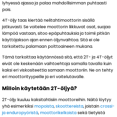
lyhyessä ajassa ja palaa mahdollisimman puhtaasti
pois.
4T-öljy taas kiertää nelitahtimoottorin sisällä
jatkuvasti. Se voitelee moottorin liikkuvat osat, suojaa
lämpöä vastaan, sitoo epäpuhtauksia ja toimii pitkän
käyttöjakson ajan ennen öljynvaihtoa. Sitä ei ole
tarkoitettu palamaan polttoaineen mukana.
Tämä tarkoittaa käytännössä sitä, että 2T- ja 4T-öljyt
eivät ole keskenään vaihtoehtoja samalla tavalla kuin
kaksi eri viskositeettia samaan moottoriin. Ne on tehty
eri moottorityypeille ja eri voitelutavalle.
Milloin käytetään 2T-öljyä?
2T-öljy kuuluu kaksitahtisiin moottoreihin. Näitä löytyy
yhä esimerkiksi
mopoista
,
skoottereista
, joistain
crossi-
ja enduropyöristä
,
moottorikelkoista
sekä tietyistä