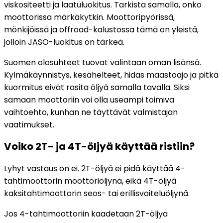
viskositeetti ja laatuluokitus. Tarkista samalla, onko
moottorissa märkäkytkin. Moottoripyörissä,
mönkijöissä ja offroad-kalustossa tämä on yleistä,
jolloin JASO-luokitus on tärkeä.
Suomen olosuhteet tuovat valintaan oman lisänsä.
Kylmäkäynnistys, kesähelteet, hidas maastoajo ja pitkä
kuormitus eivät rasita öljyä samalla tavalla. Siksi
samaan moottoriin voi olla useampi toimiva
vaihtoehto, kunhan ne täyttävät valmistajan
vaatimukset.
Voiko 2T- ja 4T-öljyä käyttää ristiin?
Lyhyt vastaus on ei. 2T-öljyä ei pidä käyttää 4-
tahtimoottorin moottoriöljynä, eikä 4T-öljyä
kaksitahtimoottorin seos- tai erillisvoiteluöljynä.
Jos 4-tahtimoottoriin kaadetaan 2T-öljyä