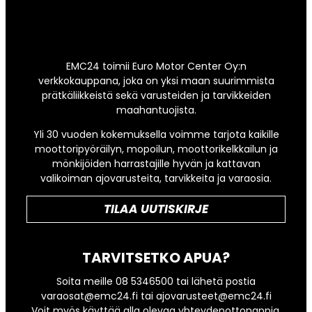
EMC24 toimii Euro Motor Center Oy:n
verkkokauppana, joka on yksi maan suurimmista
prätkäliikkeistä sekä varusteiden ja tarvikkeiden
maahantuojista.
Yli 30 vuoden kokemuksella voimme tarjota kaikille
moottoripyöräilyn, mopoilun, moottorikelkkailun ja
mönkijöiden harrastajille hyvän ja kattavan
valikoiman ajovarusteita, tarvikkeita ja varaosia.
TILAA UUTISKIRJE
TARVITSETKO APUA?
Soita meille 08 5346500 tai lähetä postia
varaosat@emc24.fi tai ajovarusteet@emc24.fi
Voit myös käyttää alla olevaa yhteydenottonappia.