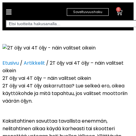
0
Soveltuvuushaku
Etusivu
/
Artikkelit
/ 2T öljy vai 4T öljy – näin valitset
oikein
2T öljy vai 4T öljy – näin valitset oikein
2T öljy vai 4T öljy askarruttaa? Lue selkeä ero, oikea
käyttökohde ja mitä tapahtuu, jos valitset moottoriin
väärän öljyn.
Kaksitahtinen savuttaa tavallista enemmän,
nelitahtinen alkaa käydä karheasti tai skootteri