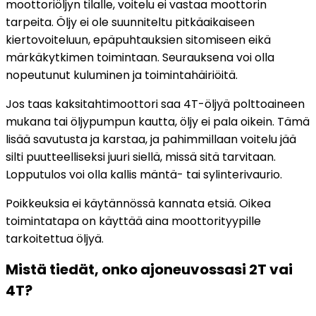
moottoriöljyn tilalle, voitelu ei vastaa moottorin
tarpeita. Öljy ei ole suunniteltu pitkäaikaiseen
kiertovoiteluun, epäpuhtauksien sitomiseen eikä
märkäkytkimen toimintaan. Seurauksena voi olla
nopeutunut kuluminen ja toimintahäiriöitä.
Jos taas kaksitahtimoottori saa 4T-öljyä polttoaineen
mukana tai öljypumpun kautta, öljy ei pala oikein. Tämä
lisää savutusta ja karstaa, ja pahimmillaan voitelu jää
silti puutteelliseksi juuri siellä, missä sitä tarvitaan.
Lopputulos voi olla kallis mäntä- tai sylinterivaurio.
Poikkeuksia ei käytännössä kannata etsiä. Oikea
toimintatapa on käyttää aina moottorityypille
tarkoitettua öljyä.
Mistä tiedät, onko ajoneuvossasi 2T vai
4T?