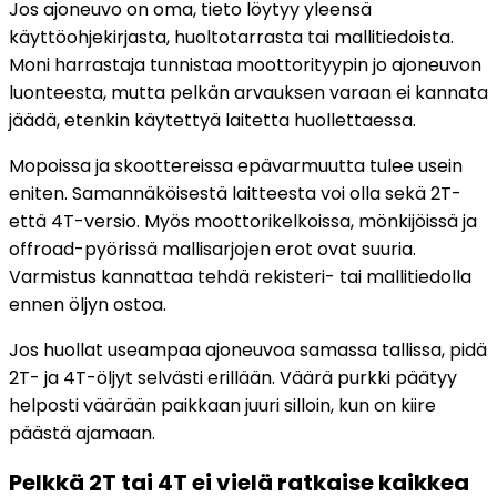
Jos ajoneuvo on oma, tieto löytyy yleensä
käyttöohjekirjasta, huoltotarrasta tai mallitiedoista.
Moni harrastaja tunnistaa moottorityypin jo ajoneuvon
luonteesta, mutta pelkän arvauksen varaan ei kannata
jäädä, etenkin käytettyä laitetta huollettaessa.
Mopoissa ja skoottereissa epävarmuutta tulee usein
eniten. Samannäköisestä laitteesta voi olla sekä 2T-
että 4T-versio. Myös moottorikelkoissa, mönkijöissä ja
offroad-pyörissä mallisarjojen erot ovat suuria.
Varmistus kannattaa tehdä rekisteri- tai mallitiedolla
ennen öljyn ostoa.
Jos huollat useampaa ajoneuvoa samassa tallissa, pidä
2T- ja 4T-öljyt selvästi erillään. Väärä purkki päätyy
helposti väärään paikkaan juuri silloin, kun on kiire
päästä ajamaan.
Pelkkä 2T tai 4T ei vielä ratkaise kaikkea