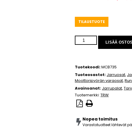
TILAUSTUOTE
LISÄÄ OSTO
Tuotekoodi:
MCB735
Tuoteosastot:
Jarruosat
,
Ja
Moottoripyörän varaosat
,
Run
Avainsanat:
Jarrupalat
,
Tarj
Tuotemerkki:
TRW
Nopea toimitus
Varastotuotteet lähtevät 