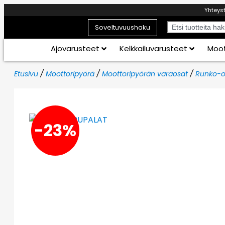
Yhteys
Soveltuvuushaku
Ajovarusteet
Kelkkailuvarusteet
Moot
Etusivu
/
Moottoripyörä
/
Moottoripyörän varaosat
/
Runko-o
-23%