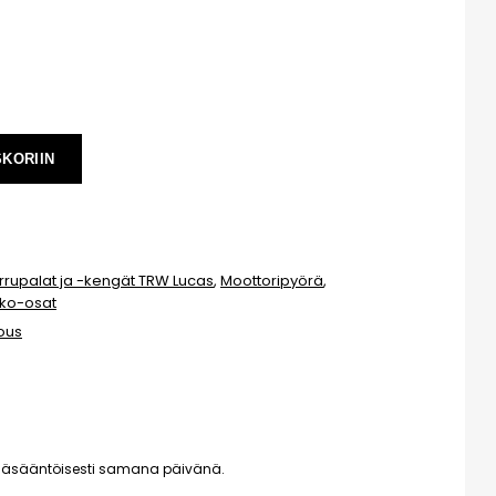
SKORIIN
rrupalat ja -kengät TRW Lucas
,
Moottoripyörä
,
ko-osat
ous
pääsääntöisesti samana päivänä.