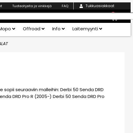
Tukkuasiakkaat
ot
Tuoteohjeita ja vinkkejä
FAQ
0
Mopo
Offroad
Info
Laitemyynti
ALAT
sopii seuraaviin malleihin: Derbi 50 Senda DRD
Senda DRD Pro R (2005-) Derbi 50 Senda DRD Pro