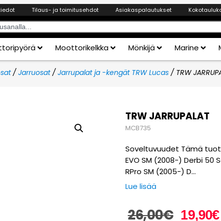
tiedot
Tilaus- ja toimitusehdot
Asiakaspalautukset
Kokotauluk
toripyörä
Moottorikelkka
Mönkijä
Marine
sat
/
Jarruosat
/
Jarrupalat ja -kengät TRW Lucas
/ TRW JARRUP
TRW JARRUPALAT
MCB735
Soveltuvuudet Tämä tuote 
EVO SM (2008-) Derbi 50 
RPro SM (2005-) D…
Lue lisää
26,00
€
19,90
€