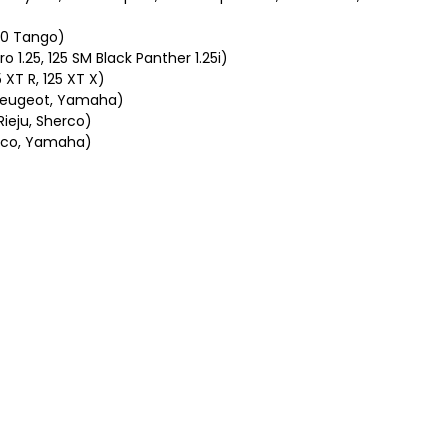
250 Tango)
 1.25, 125 SM Black Panther 1.25i)
 XT R, 125 XT X)
, Peugeot, Yamaha)
Rieju, Sherco)
herco, Yamaha)