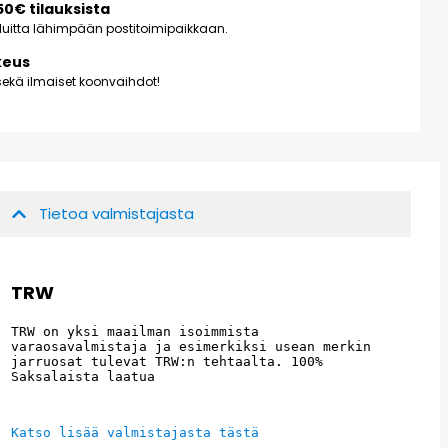
150€ tilauksista
kuluitta lähimpään postitoimipaikkaan.
keus
ekä ilmaiset koonvaihdot!
Tietoa valmistajasta
TRW
TRW on yksi maailman isoimmista 
varaosavalmistaja ja esimerkiksi usean merkin 
jarruosat tulevat TRW:n tehtaalta. 100% 
Saksalaista laatua
Katso lisää valmistajasta tästä