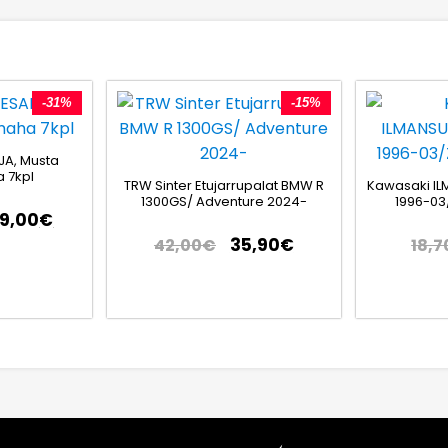
-31%
-15%
JA, Musta
 7kpl
TRW Sinter Etujarrupalat BMW R
Kawasaki IL
1300GS/ Adventure 2024-
1996-03
79,00
€
35,90
€
42,00
€
18,7