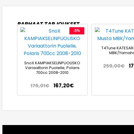
PARHAAT TARJOUKSET
-5%
T4Tune KATESAR
MBK/Yamaha
SnoX KAMPIAKSELINPUOLISKO
1
259,00
€
Variaattorin Puolelle, Polaris
700cc 2008-2010
167,20
€
176,01
€