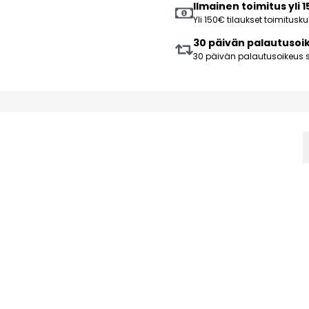
Ilmainen toimitus yli 
Yli 150€ tilaukset toimitus
30 päivän palautusoi
30 päivän palautusoikeus s