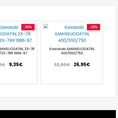
-50%
-18%
MANSUODATIN, ZX-7R
Kawasaki ILMANSUODATIN,
/ZX-7RR 1996-97
400/550/750
9,35
€
26,95
€
0
€
32,80
€