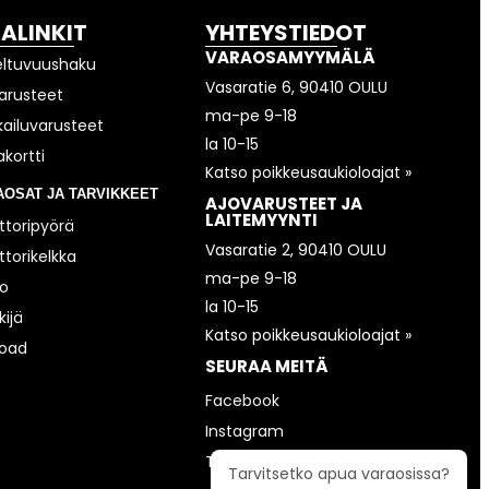
KALINKIT
YHTEYSTIEDOT
VARAOSAMYYMÄLÄ
eltuvuushaku
Vasaratie 6, 90410 OULU
arusteet
ma-pe 9-18
kailuvarusteet
la 10-15
akortti
Katso poikkeusaukioloajat »
AOSAT JA TARVIKKEET
AJOVARUSTEET JA
LAITEMYYNTI
toripyörä
Vasaratie 2, 90410 OULU
torikelkka
ma-pe 9-18
o
la 10-15
ijä
Katso poikkeusaukioloajat »
road
SEURAA MEITÄ
Facebook
Instagram
TikTok
Tarvitsetko apua varaosissa?