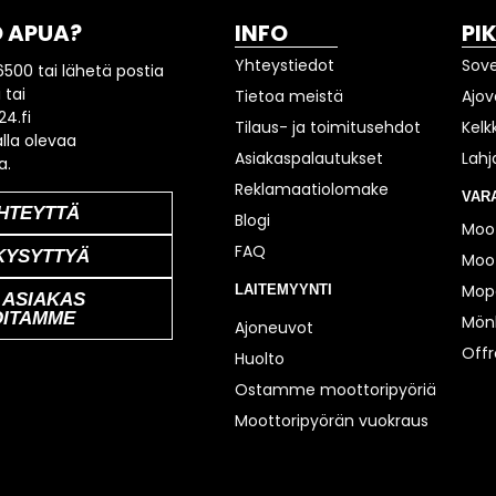
 APUA?
INFO
PI
Yhteystiedot
Sov
6500 tai lähetä postia
 tai
Tietoa meistä
Ajov
4.fi
Tilaus- ja toimitusehdot
Kelk
lla olevaa
Asiakaspalautukset
Lahj
a.
Reklamaatiolomake
VAR
HTEYTTÄ
Blogi
Moot
FAQ
KYSYTTYÄ
Moot
Mop
LAITEMYYNTI
 ASIAKAS
OITAMME
Mönk
Ajoneuvot
Off
Huolto
Ostamme moottoripyöriä
Moottoripyörän vuokraus