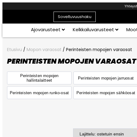
Yhteys
Soveltuvuushaku
Ajovarusteet
Kelkkailuvarusteet
Moot
Etusivu
/
Mopon varaosat
/ Perinteisten mopojen varaosat
PERINTEISTEN MOPOJEN VARAOSAT
Perinteisten mopojen
Perinteisten mopojen jarruosat
hallintalaitteet
Perinteisten mopojen runko-osat
Perinteisten mopojen sähköosat