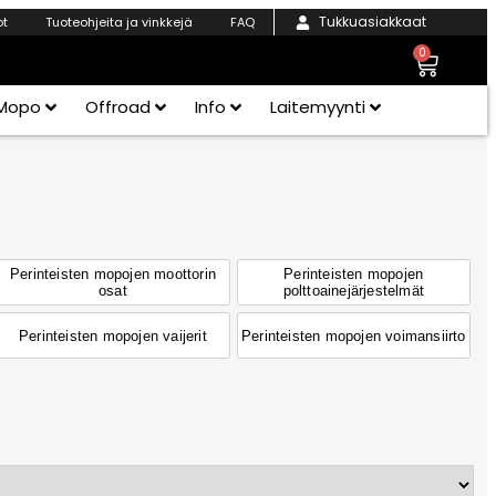
Tukkuasiakkaat
ot
Tuoteohjeita ja vinkkejä
FAQ
0
Mopo
Offroad
Info
Laitemyynti
Perinteisten mopojen moottorin
Perinteisten mopojen
osat
polttoainejärjestelmät
Perinteisten mopojen vaijerit
Perinteisten mopojen voimansiirto