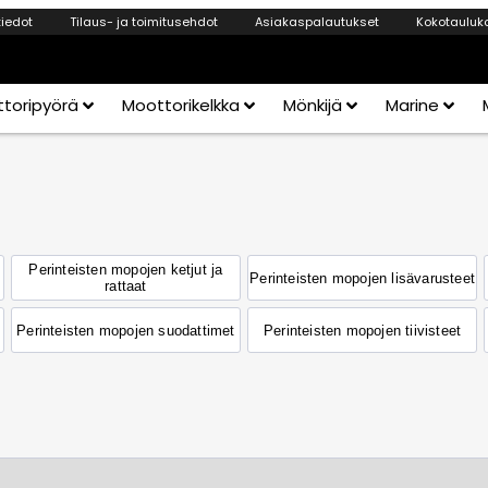
tiedot
Tilaus- ja toimitusehdot
Asiakaspalautukset
Kokotauluk
toripyörä
Moottorikelkka
Mönkijä
Marine
Perinteisten mopojen ketjut ja
Perinteisten mopojen lisävarusteet
rattaat
Perinteisten mopojen suodattimet
Perinteisten mopojen tiivisteet