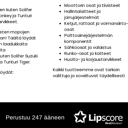
Moottorin osat ja tiivisteet
en kuten Solifer
Hallintalaitteet ja
nkey ja Tunturi
jarrujärjestelmät
rvikkeet.
Ketjut, rattaat ja voimansiirto
osat
eisten mopojen
Polttoainejärjestelmän
an! Täältä löydät
komponentit
n laadukkaita
Sähköosat ja valaistus
ita
Runko-osat ja katteet
uten Solifer Suzuki
Huolto- ja korjaustarvikkeet
 Tunturi Tiger.
Kaikki tuotteemme ovat tarkoin
öydät:
valittuja ja soveltuvat täydellisesti
Perustuu 247 ääneen