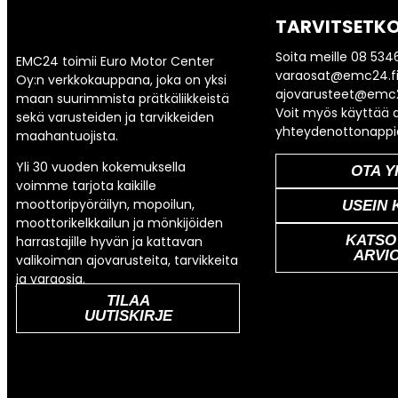
TARVITSETKO
Soita meille 08 534
EMC24 toimii Euro Motor Center
varaosat@emc24.fi
Oy:n verkkokauppana, joka on yksi
ajovarusteet@emc2
maan suurimmista prätkäliikkeistä
Voit myös käyttää a
sekä varusteiden ja tarvikkeiden
yhteydenottonappi
maahantuojista.
Yli 30 vuoden kokemuksella
OTA Y
voimme tarjota kaikille
moottoripyöräilyn, mopoilun,
USEIN 
moottorikelkkailun ja mönkijöiden
KATSO
harrastajille hyvän ja kattavan
ARVI
valikoiman ajovarusteita, tarvikkeita
ja varaosia.
TILAA
UUTISKIRJE