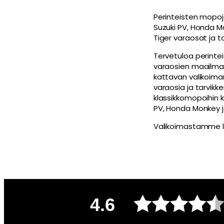
Perinteisten mopoj
Suzuki PV, Honda Mo
Tiger varaosat ja ta
Tervetuloa perint
varaosien maailma
kattavan valikoima
varaosia ja tarvikke
klassikkomopoihin k
PV, Honda Monkey ja
Valikoimastamme l
4.6