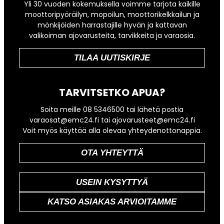
Yli 30 vuoden kokemuksella voimme tarjota kaikille
moottoripyöräilyn, mopoilun, moottorikelkkailun ja
mönkijöiden harrastajille hyvän ja kattavan
valikoiman ajovarusteita, tarvikkeita ja varaosia.
TILAA UUTISKIRJE
TARVITSETKO APUA?
Soita meille 08 5346500 tai lähetä postia
varaosat@emc24.fi tai ajovarusteet@emc24.fi
Voit myös käyttää alla olevaa yhteydenottonappia.
OTA YHTEYTTÄ
USEIN KYSYTTYÄ
KATSO ASIAKAS ARVIOITAMME