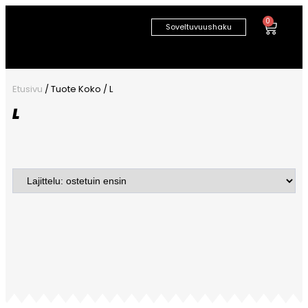
0
Soveltuvuushaku
Etusivu
/ Tuote Koko / L
L