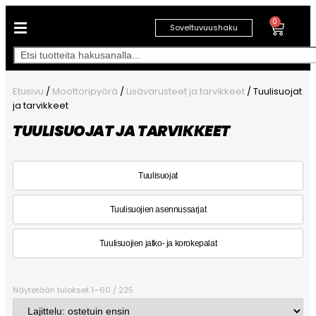
0
Soveltuvuushaku
Etusivu
/
Moottoripyörä
/
Lisävarusteet ja tarvikkeet
/ Tuulisuojat
ja tarvikkeet
TUULISUOJAT JA TARVIKKEET
Tuulisuojat
Tuulisuojien asennussarjat
Tuulisuojien jatko- ja korokepalat
Näytetään tulokset 1–60 / 225