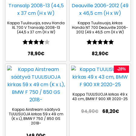
Kappa Tuulisuoja, savu Honda
Kappa Tuulisuoja, kirkas
XL 700 V Transalp 2008-13
Honda NT 700 Deauville 2006-
(44,5 x 37 cm (H x W)
2012 (49 x 46,5 cm (H x W)
Arvio:
4.0 5:sta tähdestä
Arvio:
5.0 5:sta
78,90
€
82,90
€
-28%
Kappa TUULISUOJA kirkas 49 x
43 cm, BMW F 900 XR 2020-25
Kappa Airstream säätyvä
94,90
€
68,20
€
TUULISUOJA kirkas 59 x 49 cm
(K x L), BMW F 750 / 850 GS
2018-
149,00
€