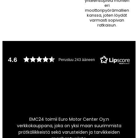
yhteensopivia monien
eri
moottoripyörämallien
kanssa, joten löydät
varmasti sopivan
ratkaisun.
4.6
Perustuu 243 ääneen
EMC24 toimii Euro Motor Center Oy:n
verkkokauppana, joka on yksi maan suurimmista
prätkäliikkeistä sekä varusteiden ja tarvikkeiden