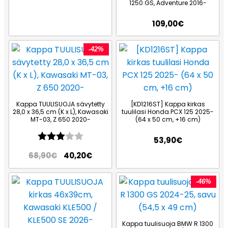
1250 GS, Adventure 2016-
109,00
€
-42%
Kappa TUULISUOJA sävytetty
[KD1216ST] Kappa kirkas
28,0 x 36,5 cm (K x L), Kawasaki
tuulilasi Honda PCX 125 2025-
MT-03, Z 650 2020-
(64 x 50 cm, +16 cm)
Arvio:
3.0 5:sta tähdestä
53,90
€
68,90
€
40,20
€
-46%
Kappa tuulisuoja BMW R 1300