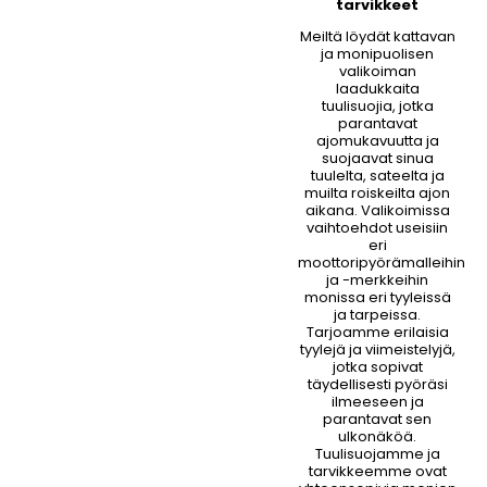
tarvikkeet
Meiltä löydät kattavan
ja monipuolisen
valikoiman
laadukkaita
tuulisuojia, jotka
parantavat
ajomukavuutta ja
suojaavat sinua
tuulelta, sateelta ja
muilta roiskeilta ajon
aikana. Valikoimissa
vaihtoehdot useisiin
eri
moottoripyörämalleihin
ja -merkkeihin
monissa eri tyyleissä
ja tarpeissa.
Tarjoamme erilaisia
tyylejä ja viimeistelyjä,
jotka sopivat
täydellisesti pyöräsi
ilmeeseen ja
parantavat sen
ulkonäköä.
Tuulisuojamme ja
tarvikkeemme ovat