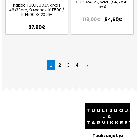
GS 2024-25, savu (54,5 x 49
Kappa TUULISUOJA kirkas
cm)
46x39cm, Kawasaki KLE500 /
KLE500 SE 2026-
119,00
€
64,50
€
87,90
€
1
2
3
4
→
TUULISUOJA
JA
TARVIKKEET
Tuulisuojat ja