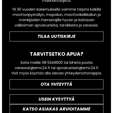
maahantuojista.
Yli 30 vuoden kokemuksella voimme tarjota kaikille
moottoripyöräilyn, mopoilun, moottorikelkkailun ja
mönkijöiden harrastajille hyvän ja kattavan
valikoiman ajovarusteita, tarvikkeita ja varaosia.
TILAA UUTISKIRJE
TARVITSETKO APUA?
Soita meille 08 5346500 tai lähetä postia
varaosat@emc24.fi tai ajovarusteet@emc24.fi
Voit myös käyttää alla olevaa yhteydenottonappia.
OTA YHTEYTTÄ
USEIN KYSYTTYÄ
KATSO ASIAKAS ARVIOITAMME