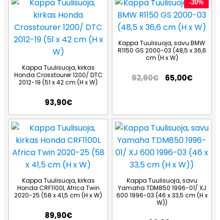
-30%
Kappa Tuulisuoja, savu BMW
R1150 GS 2000-03 (48,5 x 36,6
cm (H x W)
Kappa Tuulisuoja, kirkas
Honda Crosstourer 1200/ DTC
92,90
€
65,00
€
2012-19 (51 x 42 cm (H x W)
93,90
€
Kappa Tuulisuoja, kirkas
Kappa Tuulisuoja, savu
Honda CRF1100L Africa Twin
Yamaha TDM850 1996-01/ XJ
2020-25 (58 x 41,5 cm (H x W)
600 1996-03 (46 x 33,5 cm (H x
W))
89,90
€