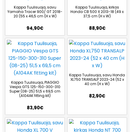
Kappa Tuulisuoja, savu
Kappa Tuulisuoja, kirkas
Yamaha Tracer 900/ GT 2018-
Honda CB 500 X 2013-18 (49 x
20 (55 x 46,5 cm (H x W)
37,5 cm (H x W)
94,90
€
88,90
€
Kappa Tuulisuoja, savu Honda
XL750 TRANSALP 2023-24 (52 x
Kappa Tuulisuoja, PIAGGIO
40 cm (H x W)
Vespa GTS 125-150-300-310
Super (08-25) 51,5 x 69,5 cm
82,90
€
(A104AK fitting kit)
83,90
€