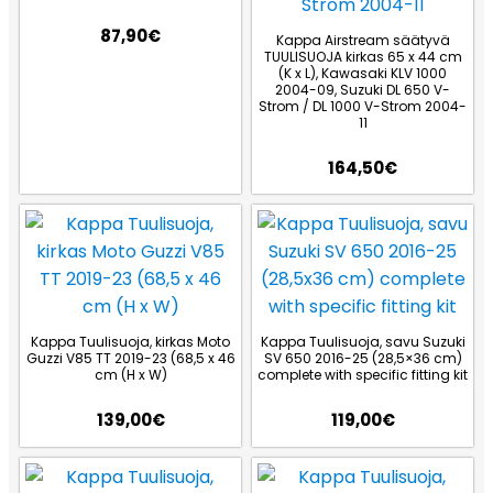
87,90
€
Kappa Airstream säätyvä
TUULISUOJA kirkas 65 x 44 cm
(K x L), Kawasaki KLV 1000
2004-09, Suzuki DL 650 V-
Strom / DL 1000 V-Strom 2004-
11
164,50
€
Kappa Tuulisuoja, kirkas Moto
Kappa Tuulisuoja, savu Suzuki
Guzzi V85 TT 2019-23 (68,5 x 46
SV 650 2016-25 (28,5×36 cm)
cm (H x W)
complete with specific fitting kit
139,00
€
119,00
€