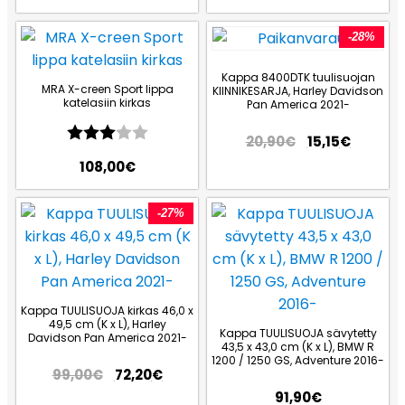
-28%
Kappa 8400DTK tuulisuojan
MRA X-creen Sport lippa
KIINNIKESARJA, Harley Davidson
katelasiin kirkas
Pan America 2021-
Arvio:
3.0 5:sta tähdestä
20,90
€
15,15
€
108,00
€
-27%
Kappa TUULISUOJA kirkas 46,0 x
49,5 cm (K x L), Harley
Kappa TUULISUOJA sävytetty
Davidson Pan America 2021-
43,5 x 43,0 cm (K x L), BMW R
1200 / 1250 GS, Adventure 2016-
99,00
€
72,20
€
91,90
€