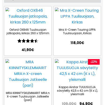
Oxford OX846 Tuulisuojan
Mra X-Creen Touring LIPPA
jatkopala, kirkas 260 x 125mm
Tuulisuojaan, Kirkas
Arvio:
4.6 5:sta tähdestä
118,00
€
41,90
€
-13%
Kappa Airstar TUULISUOJA
sävytetty 42,5 x 42 cm (K x L),
MRA KIINNITYSKLEMMARIT MRA:n
yleismalli
X-creen Tuulisuojan Jatkeelle
(pari)
109,00
€
94,90
€