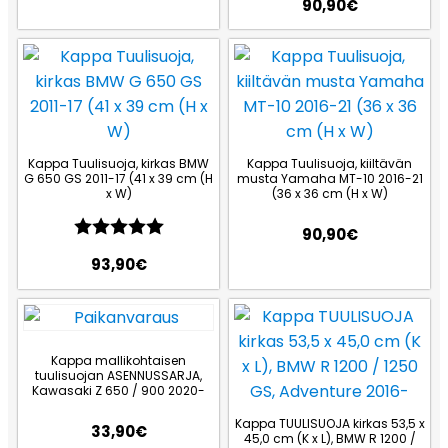
90,90
€
Kappa Tuulisuoja, kirkas BMW
Kappa Tuulisuoja, kiiltävän
G 650 GS 2011-17 (41 x 39 cm (H
musta Yamaha MT-10 2016-21
x W)
(36 x 36 cm (H x W)
Arvio:
5.0 5:sta tähdestä
90,90
€
93,90
€
Kappa mallikohtaisen
tuulisuojan ASENNUSSARJA,
Kawasaki Z 650 / 900 2020-
Kappa TUULISUOJA kirkas 53,5 x
33,90
€
45,0 cm (K x L), BMW R 1200 /