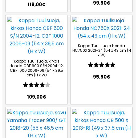
99,90
€
119,00
€
Kappa Tuulisuoja Honda
NC750X 2021-24 (54 x 43 cm (H
x W)
Kappa Tuulisuoja, kirkas
Arvio:
5.0 5:sta
Honda CBF 600 S/N 2004-12,
CBF 1000 2006-09 (54 x 39,5
cm (H x W)
95,90
€
Arvio:
4.0 5:sta tähdestä
109,00
€