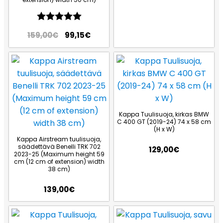
Arvio:
5.0 5:sta tähdestä
159,00
€
99,15
€
Kappa Tuulisuoja, kirkas BMW
C 400 GT (2019-24) 74 x 58 cm
(H x W)
Kappa Airstream tuulisuoja,
säädettävä Benelli TRK 702
129,00
€
2023-25 (Maximum height 59
cm (12 cm of extension) width
38 cm)
139,00
€