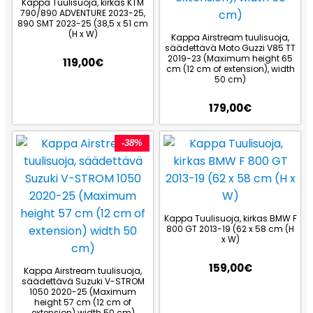
Kappa Tuulisuoja, kirkas KTM
790/890 ADVENTURE 2023-25,
890 SMT 2023-25 (38,5 x 51 cm
(H x W)
Kappa Airstream tuulisuoja,
säädettävä Moto Guzzi V85 TT
2019-23 (Maximum height 65
119,00
€
cm (12 cm of extension), width
50 cm)
179,00
€
-38%
Kappa Tuulisuoja, kirkas BMW F
800 GT 2013-19 (62 x 58 cm (H
x W)
159,00
€
Kappa Airstream tuulisuoja,
säädettävä Suzuki V-STROM
1050 2020-25 (Maximum
height 57 cm (12 cm of
extension) width 50 cm)