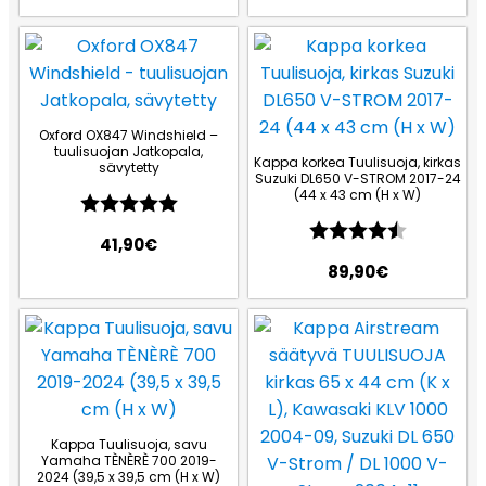
Oxford OX847 Windshield –
tuulisuojan Jatkopala,
Kappa korkea Tuulisuoja, kirkas
sävytetty
Suzuki DL650 V-STROM 2017-24
(44 x 43 cm (H x W)
Arvio:
5.0 5:sta tähdestä
Arvio:
4.5 5:sta
41,90
€
89,90
€
Kappa Tuulisuoja, savu
Yamaha TÈNÈRÈ 700 2019-
2024 (39,5 x 39,5 cm (H x W)