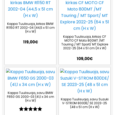
Kappa Tuulisuoja, kirkas BMW
R1150 RT 2002-04 (44,5 x 51 cm
(H x W)
Kappa Tuulisuoja, kirkas CF
MOTO CF Moto 800MT /MT
119,00
€
Touring / MT Sport/ MT Explore
2022-25 (64 x 51 cm (H x W)
109,00
€
Kappa Tuulisuoja, savu BMW
F650 GS 2000-03 (41,1 x 34 cm
Kappa Tuulisuoja, savu Suzuki
(H x W)
V-STROM 800DE/ SE 2023-25
(48 x 51 cm (H x W)
Arvio:
5.0 5:sta tähdestä