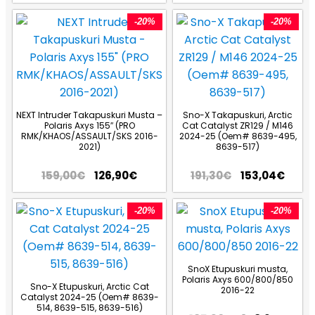
-20%
-20%
NEXT Intruder Takapuskuri Musta –
Sno-X Takapuskuri, Arctic
Polaris Axys 155″ (PRO
Cat Catalyst ZR129 / M146
RMK/KHAOS/ASSAULT/SKS 2016-
2024-25 (Oem# 8639-495,
2021)
8639-517)
159,00
€
126,90
€
191,30
€
153,04
€
-20%
-20%
SnoX Etupuskuri musta,
Polaris Axys 600/800/850
Sno-X Etupuskuri, Arctic Cat
2016-22
Catalyst 2024-25 (Oem# 8639-
514, 8639-515, 8639-516)