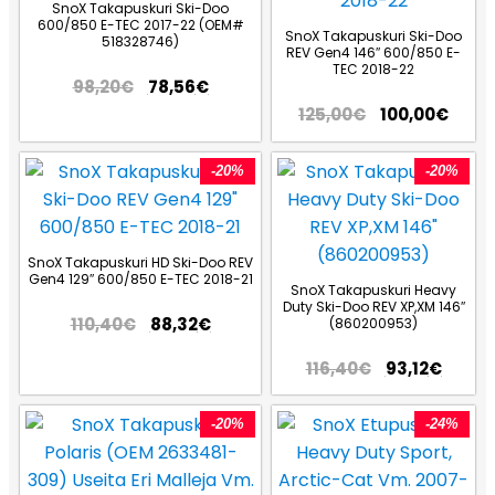
SnoX Takapuskuri Ski-Doo
600/850 E-TEC 2017-22 (OEM#
SnoX Takapuskuri Ski-Doo
518328746)
REV Gen4 146″ 600/850 E-
TEC 2018-22
98,20
€
78,56
€
125,00
€
100,00
€
-20%
-20%
SnoX Takapuskuri HD Ski-Doo REV
Gen4 129″ 600/850 E-TEC 2018-21
SnoX Takapuskuri Heavy
Duty Ski-Doo REV XP,XM 146″
110,40
€
88,32
€
(860200953)
116,40
€
93,12
€
-20%
-24%