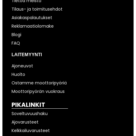
Tietoa meistä
Tilaus- ja toimitusehdot
Asiakaspalautukset
Reklamaatiolomake
Blogi
FAQ
LAITEMYYNTI
Ajoneuvot
Huolto
Ostamme moottoripyöriä
Moottoripyörän vuokraus
PIKALINKIT
Soveltuvuushaku
Ajovarusteet
Kelkkailuvarusteet