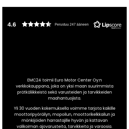
4.6
Perustuu 247 ääneen
EMC24 toimii Euro Motor Center Oy:n
verkkokauppana, joka on yksi maan suurimmista
prätkäliikkeistä sekä varusteiden ja tarvikkeiden
maahantuojista.
Yli 30 vuoden kokemuksella voimme tarjota kaikille
moottoripyöräilyn, mopoilun, moottorikelkkailun ja
mönkijöiden harrastajille hyvän ja kattavan
valikoiman ajovarusteita, tarvikkeita ja varaosia.