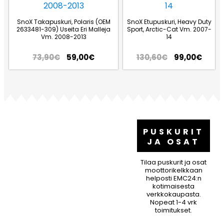
SnoX Takapuskuri, Polaris (OEM
SnoX Etupuskuri, Heavy Duty
2633481-309) Useita Eri Malleja
Sport, Arctic-Cat Vm. 2007-
Vm. 2008-2013
14
73,90
€
59,00
€
130,60
€
99,00
€
PUSKURIT
JA OSAT
Tilaa puskurit ja osat
moottorikelkkaan
helposti EMC24:n
kotimaisesta
verkkokaupasta.
Nopeat 1-4 vrk
toimitukset.