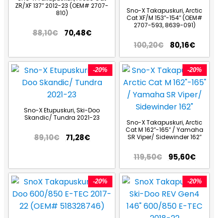
ZR/XF 137″ 2012-23 (OEM# 2707-
Sno-X Takapuskuri, Arctic
810)
Cat XF/M 153″-154″ (OEM#
2707-593, 8639-091)
88,10
€
70,48
€
100,20
€
80,16
€
-20%
-20%
Sno-X Etupuskuri, Ski-Doo
Skandic/ Tundra 2021-23
Sno-X Takapuskuri, Arctic
Cat M 162″-165″ / Yamaha
89,10
€
71,28
€
SR Viper/ Sidewinder 162″
119,50
€
95,60
€
-20%
-20%