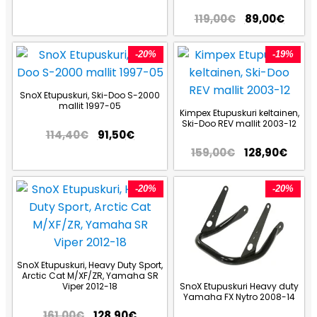
119,00
€
89,00
€
-20%
-19%
SnoX Etupuskuri, Ski-Doo S-2000
mallit 1997-05
Kimpex Etupuskuri keltainen,
Ski-Doo REV mallit 2003-12
114,40
€
91,50
€
159,00
€
128,90
€
-20%
-20%
SnoX Etupuskuri, Heavy Duty Sport,
Arctic Cat M/XF/ZR, Yamaha SR
Viper 2012-18
SnoX Etupuskuri Heavy duty
Yamaha FX Nytro 2008-14
161,00
€
128,90
€