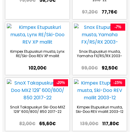
73,90
€
58,70
€
97,20
€
77,76
€
-7%
Kimpex Etupuskuri musta, Lynx
Snox Etupuskuri musta,
RE/Ski-Doo REV XP mallit
Yamaha FX/RS/RX 2003-
102,00
€
99,00
€
92,50
€
-20%
-15%
SnoX Takapuskuri Ski-Doo MXZ
Kimpex Etupuskuri musta,
129″ 600/800/ 850 2017-22
Ski-Doo REV mallit 2003-12
82,00
€
65,60
€
139,00
€
117,80
€