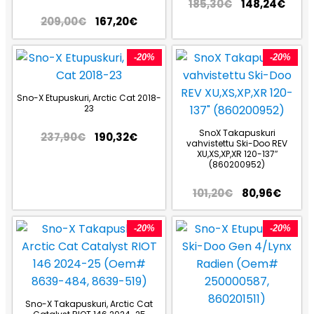
185,30
€
148,24
€
209,00
€
167,20
€
-20%
-20%
Sno-X Etupuskuri, Arctic Cat 2018-
23
SnoX Takapuskuri
237,90
€
190,32
€
vahvistettu Ski-Doo REV
XU,XS,XP,XR 120-137″
(860200952)
101,20
€
80,96
€
-20%
-20%
Sno-X Takapuskuri, Arctic Cat