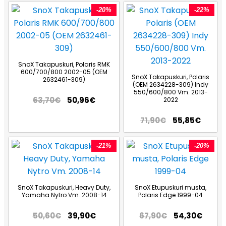
-20%
-22%
SnoX Takapuskuri, Polaris RMK
600/700/800 2002-05 (OEM
SnoX Takapuskuri, Polaris
2632461-309)
(OEM 2634228-309) Indy
550/600/800 Vm. 2013-
63,70
€
50,96
€
2022
71,90
€
55,85
€
-21%
-20%
SnoX Takapuskuri, Heavy Duty,
SnoX Etupuskuri musta,
Yamaha Nytro Vm. 2008-14
Polaris Edge 1999-04
50,60
€
39,90
€
67,90
€
54,30
€