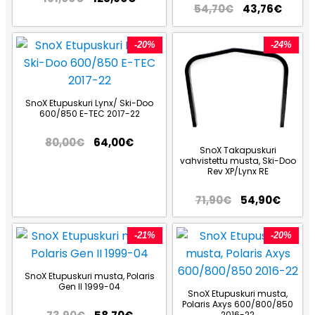
54,70
€
43,76
€
-20%
-24%
SnoX Etupuskuri Lynx/ Ski-Doo
600/850 E-TEC 2017-22
80,00
€
64,00
€
SnoX Takapuskuri
vahvistettu musta, Ski-Doo
Rev XP/Lynx RE
71,90
€
54,90
€
-21%
-20%
SnoX Etupuskuri musta, Polaris
Gen II 1999-04
SnoX Etupuskuri musta,
Polaris Axys 600/800/850
2016-22