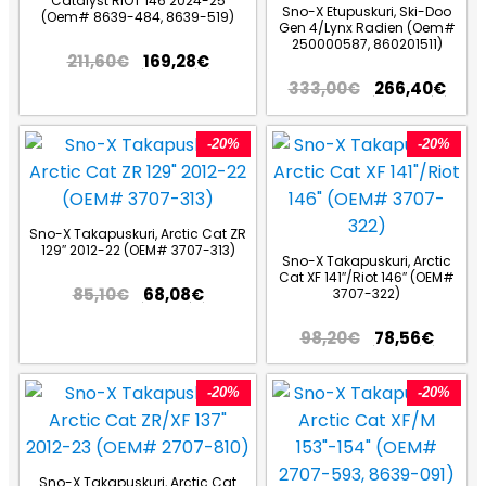
Catalyst RIOT 146 2024-25
Sno-X Etupuskuri, Ski-Doo
(Oem# 8639-484, 8639-519)
Gen 4/Lynx Radien (Oem#
250000587, 860201511)
211,60
€
169,28
€
333,00
€
266,40
€
-20%
-20%
Sno-X Takapuskuri, Arctic Cat ZR
129″ 2012-22 (OEM# 3707-313)
Sno-X Takapuskuri, Arctic
Cat XF 141″/Riot 146″ (OEM#
85,10
€
68,08
€
3707-322)
98,20
€
78,56
€
-20%
-20%
Sno-X Takapuskuri, Arctic Cat