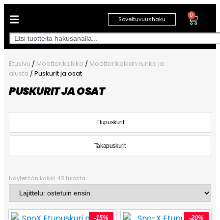
0
Soveltuvuushaku
Etusivu
/
Moottorikelkka
/
Moottorikelkan runko ja
alusta
/ Puskurit ja osat
PUSKURIT JA OSAT
Etupuskurit
Takapuskurit
Näytetään kaikki 48 tulosta
-15%
-20%