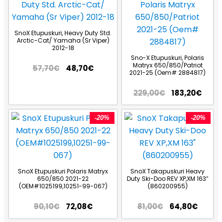
SnoX Etupuskuri, Heavy Duty Std.
Arctic-Cat/ Yamaha (Sr Viper)
2012-18
Sno-X Etupuskuri, Polaris
Matryx 650/850/Patriot
57,70
€
48,70
€
2021-25 (Oem# 2884817)
229,00
€
183,20
€
-20%
-20%
SnoX Etupuskuri Polaris Matryx
SnoX Takapuskuri Heavy
650/850 2021-22
Duty Ski-Doo REV XP,XM 163″
(OEM#1025199,10251-99-067)
(860200955)
90,10
€
72,08
€
81,00
€
64,80
€