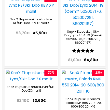
SnoX Etupuskuri musta, Lynx
RE/Ski-Doo REV XP mallit
Sno-X Etupuskuri Ski-
53,70
€
45,50
€
Doo/Lynx 2014-19 (Oem#
502007176, 502007281,
860201167)
Arvio:
5.0 5:st
81,00
€
64,80
€
-20%
-25%
SnoX Etupuskuri musta, Lynx/Ski-
Doo ZX mallit
SnoX Etupuskuri musta,
92,10
€
73,60
€
Polaris RMK 550 2014-20,
600/800 2011-16