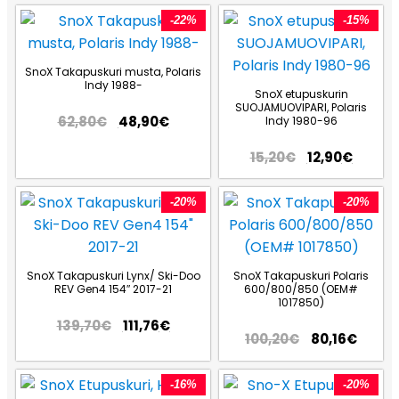
-22%
-15%
SnoX Takapuskuri musta, Polaris
Indy 1988-
SnoX etupuskurin
SUOJAMUOVIPARI, Polaris
62,80
€
48,90
€
Indy 1980-96
15,20
€
12,90
€
-20%
-20%
SnoX Takapuskuri Lynx/ Ski-Doo
SnoX Takapuskuri Polaris
REV Gen4 154″ 2017-21
600/800/850 (OEM#
1017850)
139,70
€
111,76
€
100,20
€
80,16
€
-16%
-20%