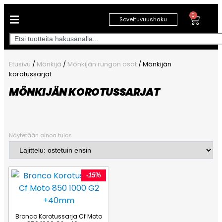
0
Soveltuvuushaku
Etusivu
/
Mönkijä
/
Mönkijän rungon osat
/ Mönkijän
korotussarjat
MÖNKIJÄN KOROTUSSARJAT
Näytetään ainoa tulos
-15%
Bronco Korotussarja Cf Moto