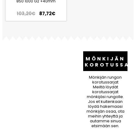
850 1000 G2 +40mm
103,20
€
87,72
€
MÖNKIJÄN
KOROTUSSAR
Mönkijän rungon
korotussarjat
Meiltä löydät
korotussarjat
mönkijäsi rungolle.
Jos et kuitenkaan
löydä hakemaasi
mönkijän osaa, ota
meihin yhteyttä ja
autamme sinua
etsimään sen.