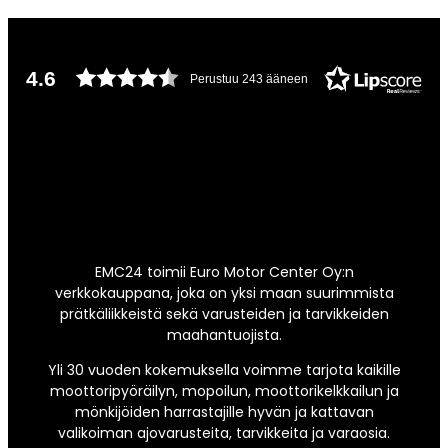
4.6
Perustuu 243 ääneen
EMC24 toimii Euro Motor Center Oy:n
verkkokauppana, joka on yksi maan suurimmista
prätkäliikkeistä sekä varusteiden ja tarvikkeiden
maahantuojista.
Yli 30 vuoden kokemuksella voimme tarjota kaikille
moottoripyöräilyn, mopoilun, moottorikelkkailun ja
mönkijöiden harrastajille hyvän ja kattavan
valikoiman ajovarusteita, tarvikkeita ja varaosia.