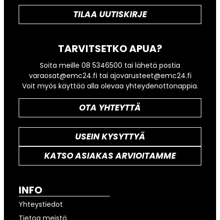
TILAA UUTISKIRJE
TARVITSETKO APUA?
Soita meille 08 5346500 tai lähetä postia
varaosat@emc24.fi tai ajovarusteet@emc24.fi
Voit myös käyttää alla olevaa yhteydenottonappia.
OTA YHTEYTTÄ
USEIN KYSYTTYÄ
KATSO ASIAKAS ARVIOITAMME
INFO
Yhteystiedot
Tietoa meistä