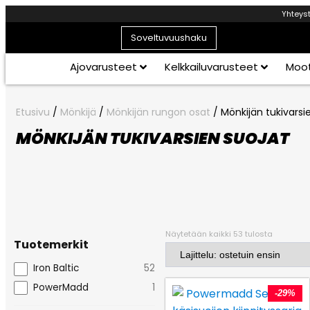
Yhteys
Soveltuvuushaku
Ajovarusteet
Kelkkailuvarusteet
Moot
Etusivu
/
Mönkijä
/
Mönkijän rungon osat
/ Mönkijän tukivarsi
MÖNKIJÄN TUKIVARSIEN SUOJAT
Näytetään kaikki 53 tulosta
Tuotemerkit
Iron Baltic
52
PowerMadd
1
-29%