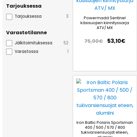
Tarjouksessa
Tarjouksessa
3
Powermadd Sentinel
käsisuojien kiinnityssarja
ATV/ MX
Varastotilanne
53,10
€
75,00
€
Jälkitoimituksessa
52
Varastossa
1
Iron Baltic Polaris Sportsman
400 / 500 / 570 / 800
tukivarsiensuojat eteen,