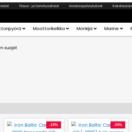
tiedot
Tilaus- ja toimitusehdot
Asiakaspalautukset
Kokotauluk
toripyörä
Moottorikelkka
Mönkijä
Marine
en suojat
-14%
-34%