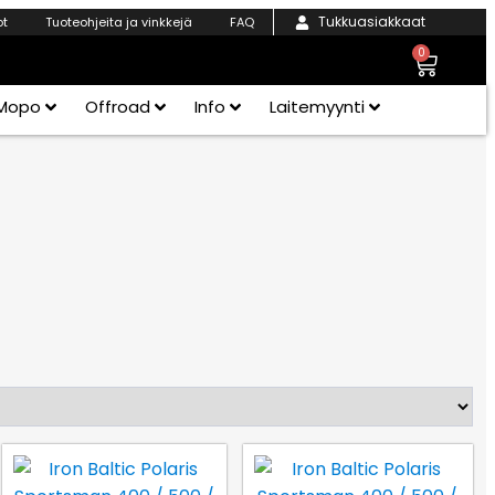
Tukkuasiakkaat
ot
Tuoteohjeita ja vinkkejä
FAQ
0
Mopo
Offroad
Info
Laitemyynti