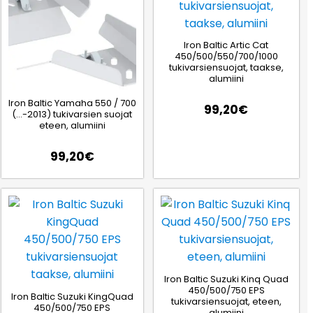
Iron Baltic Artic Cat
450/500/550/700/1000
tukivarsiensuojat, taakse,
alumiini
Iron Baltic Yamaha 550 / 700
99,20
€
(…-2013) tukivarsien suojat
eteen, alumiini
99,20
€
Iron Baltic Suzuki Kinq Quad
450/500/750 EPS
Iron Baltic Suzuki KingQuad
tukivarsiensuojat, eteen,
450/500/750 EPS
alumiini