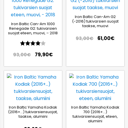
Iron Baltic Can-Am G2
(-2016) tukivarsien suojat
Iron Baltic Can-Am 1000
taakse, muovi
Renegade G2: tukivarsien
suojat eteen, muovi, – 2018
61,00
€
93,00
€
Arvio:
4.0 5:sta tähdestä
79,90
€
93,00
€
Iron Baltic Yamaha Kodiak
Iron Baltic Yamaha Kodiak
(2016+…) tukivarsiensuojat,
700 (2016+…)
taakse, alumiini
tukivarsiensuojat, eteen,
alumiini