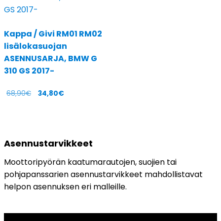
Kappa / Givi RM01 RM02
lisälokasuojan
ASENNUSARJA, BMW G
310 GS 2017-
68,90
€
34,80
€
Asennustarvikkeet
Moottoripyörän kaatumarautojen, suojien tai
pohjapanssarien asennustarvikkeet mahdollistavat
helpon asennuksen eri malleille.