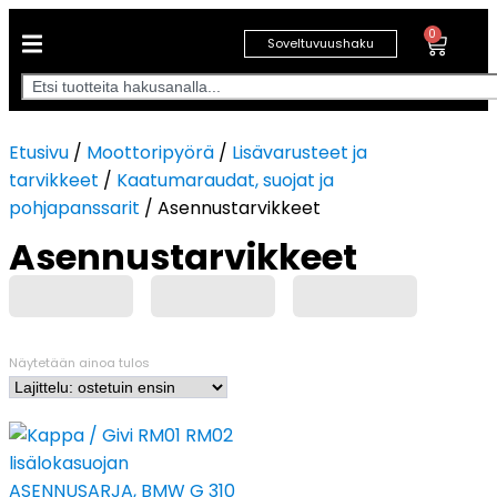
0
Soveltuvuushaku
Etusivu
/
Moottoripyörä
/
Lisävarusteet ja
tarvikkeet
/
Kaatumaraudat, suojat ja
pohjapanssarit
/ Asennustarvikkeet
Asennustarvikkeet
Näytetään ainoa tulos