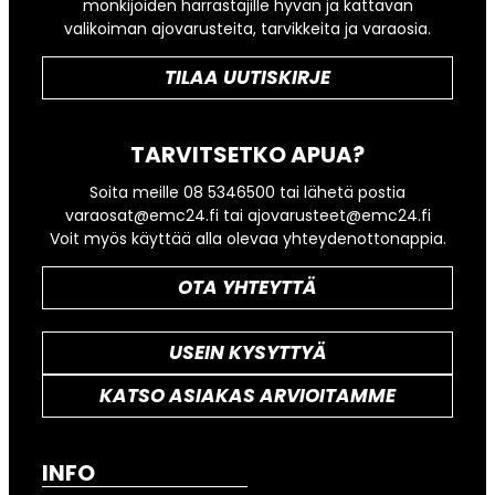
mönkijöiden harrastajille hyvän ja kattavan
valikoiman ajovarusteita, tarvikkeita ja varaosia.
TILAA UUTISKIRJE
TARVITSETKO APUA?
Soita meille 08 5346500 tai lähetä postia
varaosat@emc24.fi tai ajovarusteet@emc24.fi
Voit myös käyttää alla olevaa yhteydenottonappia.
OTA YHTEYTTÄ
USEIN KYSYTTYÄ
KATSO ASIAKAS ARVIOITAMME
INFO