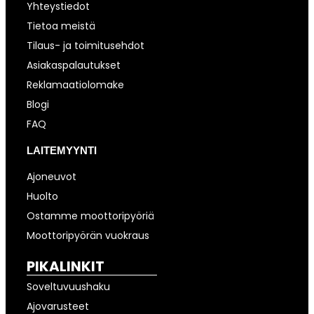
Yhteystiedot
Tietoa meistä
Tilaus- ja toimitusehdot
Asiakaspalautukset
Reklamaatiolomake
Blogi
FAQ
LAITEMYYNTI
Ajoneuvot
Huolto
Ostamme moottoripyöriä
Moottoripyörän vuokraus
PIKALINKIT
Soveltuvuushaku
Ajovarusteet