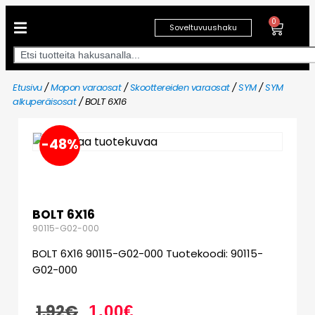
0
Soveltuvuushaku
Etusivu
/
Mopon varaosat
/
Skoottereiden varaosat
/
SYM
/
SYM
alkuperäisosat
/ BOLT 6X16
-48%
BOLT 6X16
90115-G02-000
BOLT 6X16 90115-G02-000 Tuotekoodi: 90115-
G02-000
1,92
€
1,00
€