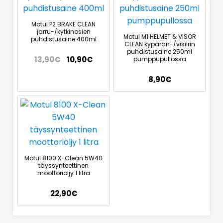
Motul P2 BRAKE CLEAN
jarru-/kytkinosien
Motul M1 HELMET & VISOR
puhdistusaine 400ml
CLEAN kypärän-/visiirin
puhdistusaine 250ml
13,90
€
10,90
€
pumppupullossa
8,90
€
Motul 8100 X-Clean 5W40
täyssynteettinen
moottoriöljy 1 litra
22,90
€