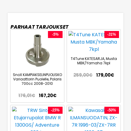
PARHAAT TARJOUKSET
-5%
-31%
T4Tune KATESARJA, Musta
MBK/Yamaha 7kpl
259,00
€
179,00
€
SnoX KAMPIAKSELINPUOLISKO
Variaattorin Puolelle, Polaris
700cc 2008-2010
176,01
€
167,20
€
-15%
-50%