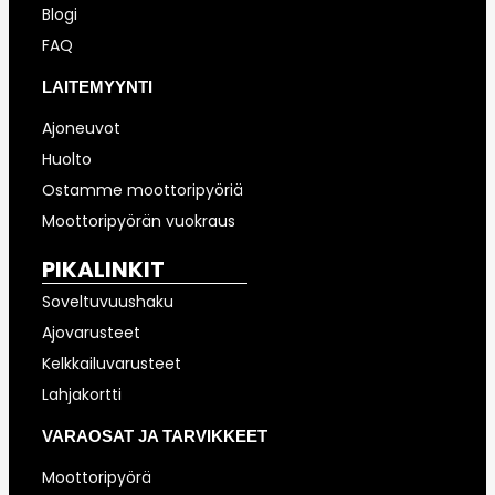
Blogi
FAQ
LAITEMYYNTI
Ajoneuvot
Huolto
Ostamme moottoripyöriä
Moottoripyörän vuokraus
PIKALINKIT
Soveltuvuushaku
Ajovarusteet
Kelkkailuvarusteet
Lahjakortti
VARAOSAT JA TARVIKKEET
Moottoripyörä