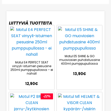
LIITTYVIÄ TUOTTEITA
Motul E5 SHINE & GO
muoviosien puhdistusaine
Motul E4 PERFECT SEAT
400ml pumppupullossa
vinyyli-istuimen pesuaine
250ml pumppupullossa – ei
13,90
€
nahall
12,90
€
-22%