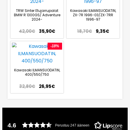
TRW Sinter Etujarrupalat
Kawasaki ILMANSUODATIN,
BMW R 1300GS/ Adventure
ZX-7R 1996-03/ZX-7RR
2024-
1996-97
42,00
€
35,90
€
18,70
€
9,35
€
-18%
Kawasaki ILMANSUODATIN,
400/550/750
32,80
€
26,95
€
4.6
Perustuu 247 ääneen