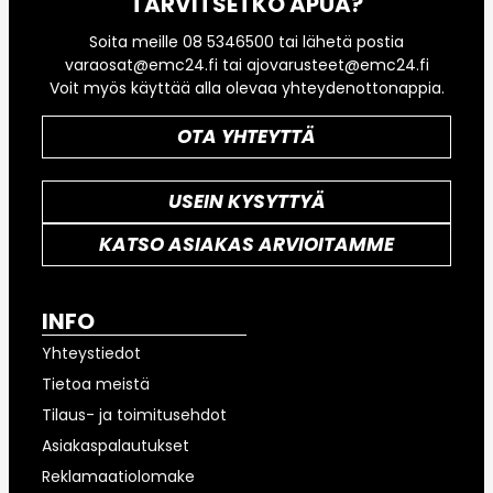
TARVITSETKO APUA?
Soita meille 08 5346500 tai lähetä postia
varaosat@emc24.fi tai ajovarusteet@emc24.fi
Voit myös käyttää alla olevaa yhteydenottonappia.
OTA YHTEYTTÄ
USEIN KYSYTTYÄ
KATSO ASIAKAS ARVIOITAMME
INFO
Yhteystiedot
Tietoa meistä
Tilaus- ja toimitusehdot
Asiakaspalautukset
Reklamaatiolomake