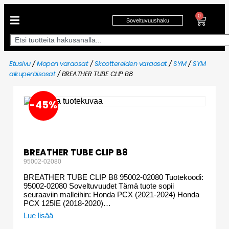
0
Soveltuvuushaku
Etusivu
/
Mopon varaosat
/
Skoottereiden varaosat
/
SYM
/
SYM
alkuperäisosat
/ BREATHER TUBE CLIP B8
-45%
BREATHER TUBE CLIP B8
95002-02080
BREATHER TUBE CLIP B8 95002-02080 Tuotekoodi:
95002-02080 Soveltuvuudet Tämä tuote sopii
seuraaviin malleihin: Honda PCX (2021-2024) Honda
PCX 125IE (2018-2020)…
Lue lisää