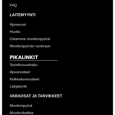
FAQ
LAITEMYYNTI
Ajoneuvot
Huolto
Ostamme moottoripyöriä
Moottoripyörän vuokraus
PIKALINKIT
Soveltuvuushaku
Ajovarusteet
Kelkkailuvarusteet
Lahjakortti
VARAOSAT JA TARVIKKEET
Moottoripyörä
Moottorikelkka