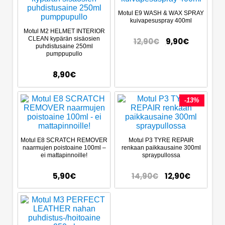
Motul E9 WASH & WAX SPRAY
kuivapesuspray 400ml
Motul M2 HELMET INTERIOR
CLEAN kypärän sisäosien
12,90
€
9,90
€
puhdistusaine 250ml
pumppupullo
8,90
€
-13%
Motul E8 SCRATCH REMOVER
Motul P3 TYRE REPAIR
naarmujen poistoaine 100ml –
renkaan paikkausaine 300ml
ei mattapinnoille!
spraypullossa
5,90
€
14,90
€
12,90
€