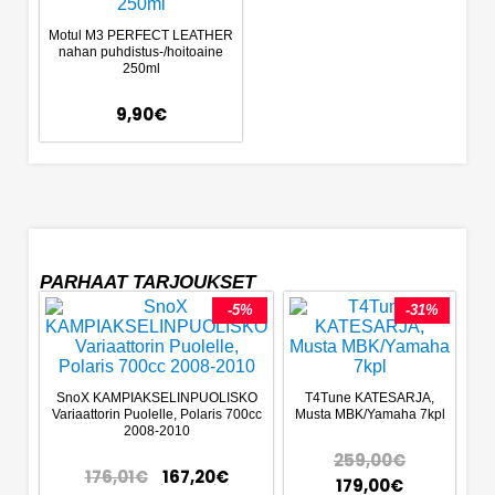
Motul M3 PERFECT LEATHER
nahan puhdistus-/hoitoaine
250ml
9,90
€
PARHAAT TARJOUKSET
-5%
-31%
SnoX KAMPIAKSELINPUOLISKO
T4Tune KATESARJA,
Variaattorin Puolelle, Polaris 700cc
Musta MBK/Yamaha 7kpl
2008-2010
259,00
€
176,01
€
167,20
€
179,00
€