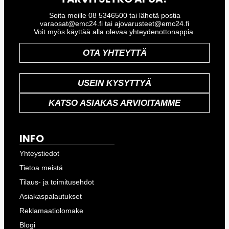
Soita meille 08 5346500 tai lähetä postia
varaosat@emc24.fi tai ajovarusteet@emc24.fi
Voit myös käyttää alla olevaa yhteydenottonappia.
OTA YHTEYTTÄ
USEIN KYSYTTYÄ
KATSO ASIAKAS ARVIOITAMME
INFO
Yhteystiedot
Tietoa meistä
Tilaus- ja toimitusehdot
Asiakaspalautukset
Reklamaatiolomake
Blogi