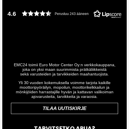
4.6
Perustuu 243 ääneen
EMC24 toimii Euro Motor Center Oy:n verkkokauppana,
joka on yksi maan suurimmista prätkäliikkeistä
sekä varusteiden ja tarvikkeiden maahantuojista.
Yli 30 vuoden kokemuksella voimme tarjota kaikille
moottoripyöräilyn, mopoilun, moottorikelkkailun ja
mönkijöiden harrastajille hyvän ja kattavan valikoiman
ajovarusteita, tarvikkeita ja varaosia.
TILAA UUTISKIRJE
TARVITSETKO APUA?