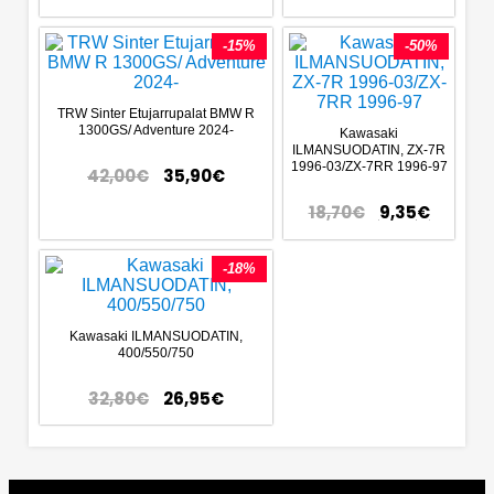
-15%
-50%
TRW Sinter Etujarrupalat BMW R
1300GS/ Adventure 2024-
Kawasaki
ILMANSUODATIN, ZX-7R
1996-03/ZX-7RR 1996-97
42,00
€
35,90
€
18,70
€
9,35
€
-18%
Kawasaki ILMANSUODATIN,
400/550/750
32,80
€
26,95
€