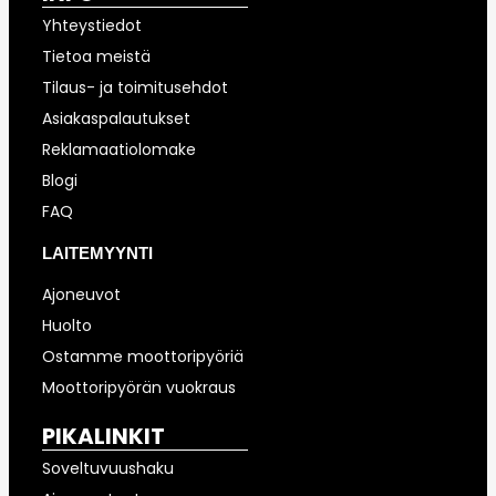
Yhteystiedot
Tietoa meistä
Tilaus- ja toimitusehdot
Asiakaspalautukset
Reklamaatiolomake
Blogi
FAQ
LAITEMYYNTI
Ajoneuvot
Huolto
Ostamme moottoripyöriä
Moottoripyörän vuokraus
PIKALINKIT
Soveltuvuushaku