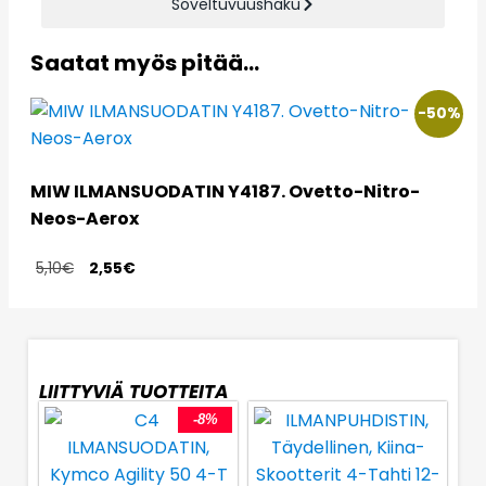
Soveltuvuushaku
Saatat myös pitää...
-50%
MIW ILMANSUODATIN Y4187. Ovetto-Nitro-
Neos-Aerox
5,10
€
2,55
€
LIITTYVIÄ TUOTTEITA
-8%