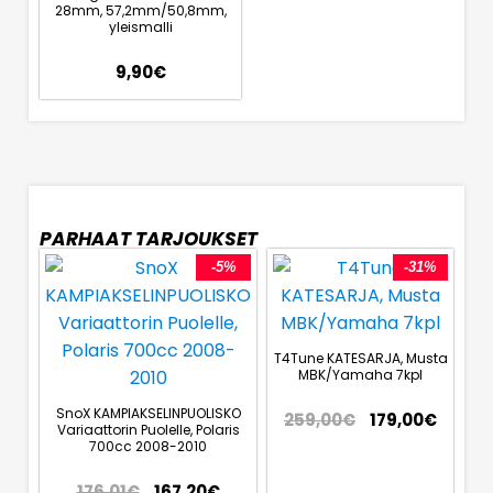
28mm, 57,2mm/50,8mm,
yleismalli
9,90
€
PARHAAT TARJOUKSET
-5%
-31%
T4Tune KATESARJA, Musta
MBK/Yamaha 7kpl
SnoX KAMPIAKSELINPUOLISKO
259,00
€
179,00
€
Variaattorin Puolelle, Polaris
700cc 2008-2010
176,01
€
167,20
€