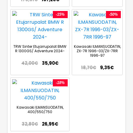
-15%
-50%
TRW Sinter Etujarrupalat BMW
Kawasaki ILMANSUODATIN,
R 1300GS/ Adventure 2024-
ZX-7R 1996-03/ZX-7RR
1996-97
42,00
€
35,90
€
18,70
€
9,35
€
-18%
Kawasaki ILMANSUODATIN,
400/550/750
32,80
€
26,95
€