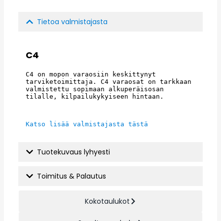
Tietoa valmistajasta
C4
C4 on mopon varaosiin keskittynyt 
tarviketoimittaja. C4 varaosat on tarkkaan 
valmistettu sopimaan alkuperäisosan 
tilalle, kilpailukykyiseen hintaan.
Katso lisää valmistajasta tästä
Tuotekuvaus lyhyesti
Toimitus & Palautus
Kokotaulukot