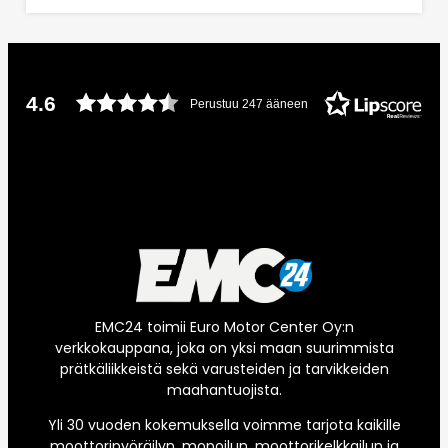
4.6
Perustuu 247 ääneen
EMC24 toimii Euro Motor Center Oy:n
verkkokauppana, joka on yksi maan suurimmista
prätkäliikkeistä sekä varusteiden ja tarvikkeiden
maahantuojista.
Yli 30 vuoden kokemuksella voimme tarjota kaikille
moottoripyöräilyn, mopoilun, moottorikelkkailun ja