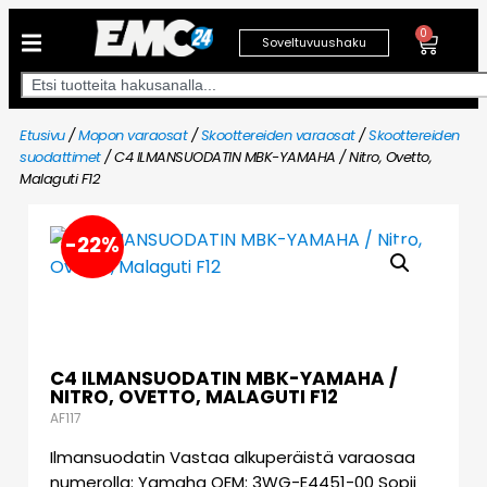
0
Soveltuvuushaku
Etusivu
/
Mopon varaosat
/
Skoottereiden varaosat
/
Skoottereiden
suodattimet
/ C4 ILMANSUODATIN MBK-YAMAHA / Nitro, Ovetto,
Malaguti F12
-22%
C4 ILMANSUODATIN MBK-YAMAHA /
NITRO, OVETTO, MALAGUTI F12
AF117
Ilmansuodatin Vastaa alkuperäistä varaosaa
numerolla: Yamaha OEM: 3WG-E4451-00 Sopii