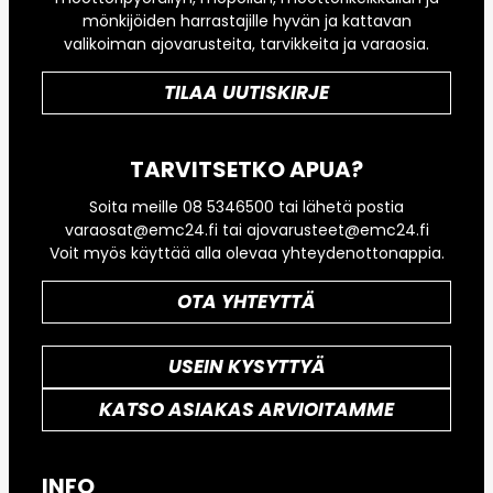
mönkijöiden harrastajille hyvän ja kattavan
valikoiman ajovarusteita, tarvikkeita ja varaosia.
TILAA UUTISKIRJE
TARVITSETKO APUA?
Soita meille 08 5346500 tai lähetä postia
varaosat@emc24.fi tai ajovarusteet@emc24.fi
Voit myös käyttää alla olevaa yhteydenottonappia.
OTA YHTEYTTÄ
USEIN KYSYTTYÄ
KATSO ASIAKAS ARVIOITAMME
INFO