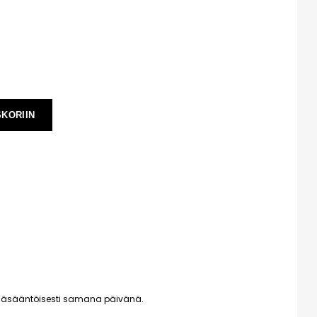
SKORIIN
pääsääntöisesti samana päivänä.