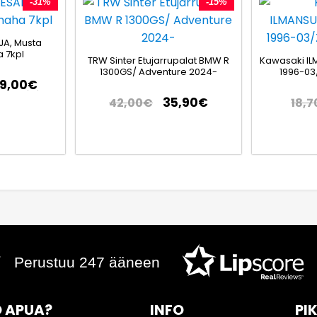
-31%
-15%
JA, Musta
 7kpl
TRW Sinter Etujarrupalat BMW R
Kawasaki IL
1300GS/ Adventure 2024-
1996-03
79,00
€
35,90
€
42,00
€
18,7
Perustuu 247 ääneen
 APUA?
INFO
PI