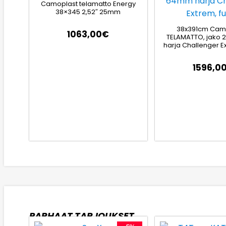
Camoplast telamatto Energy
38×345 2,52″ 25mm
38x391cm Cam
1063,00
€
TELAMATTO, jako 
harja Challenger Ext
1596,0
PARHAAT TARJOUKSET