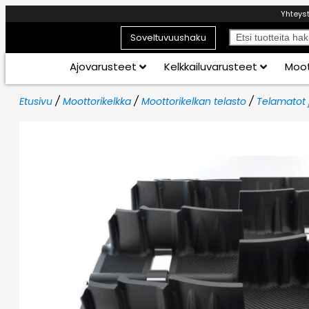
Yhteys
Soveltuvuushaku
Ajovarusteet
Kelkkailuvarusteet
Moot
Etusivu
/
Moottorikelkka
/
Moottorikelkan telasto
/
Telamatot 