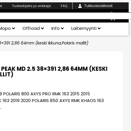
Tukkuasiakkaat
ot
Tuoteohjeita ja vinkkejä
FAQ
0
Mopo
Offroad
Info
Laitemyynti
391 2,86 64mm (keski ikkuna,Polaris mallit)
EAK MD 2.5 38×391 2,86 64MM (KESKI
LLIT)
8 POLARIS 800 AXYS PRO RMK 163 2015 2015
 163 2019 2020 POLARIS 850 AXYS RMK KHAOS 163
…