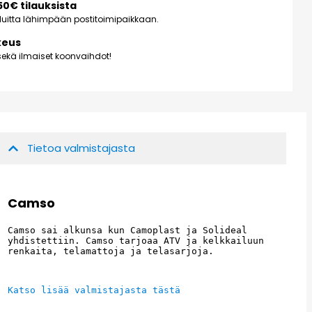
150€ tilauksista
kuluitta lähimpään postitoimipaikkaan.
keus
ekä ilmaiset koonvaihdot!
Tietoa valmistajasta
Camso
Camso sai alkunsa kun Camoplast ja Solideal 
yhdistettiin. Camso tarjoaa ATV ja kelkkailuun 
renkaita, telamattoja ja telasarjoja.
Katso lisää valmistajasta tästä