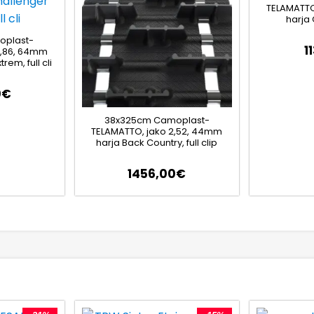
TELAMATTO
harja 
oplast-
1
2,86, 64mm
rem, full cli
0
€
38x325cm Camoplast-
TELAMATTO, jako 2,52, 44mm
harja Back Country, full clip
1456,00
€