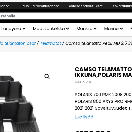
tiedot
Tilaus- ja toimitusehdot
Asiakaspalautukset
Kokotauluk
toripyörä
Moottorikelkka
Mönkijä
Marine
ja telamaton osat
/
Telamatot
/ Camso telamatto Peak MD 2.5 38×
CAMSO TELAMATTO P
IKKUNA,POLARIS MA
841-9230
POLARIS 700 RMK 2008 200
POLARIS 850 AXYS PRO RMK
2021 2021 Soveltuvuudet T
Lue lisää