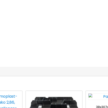
38x307