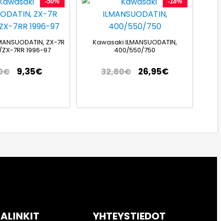
-50%
-18%
MANSUODATIN, ZX-7R
Kawasaki ILMANSUODATIN,
/ZX-7RR 1996-97
400/550/750
9,35
€
26,95
€
0
€
32,80
€
KALINKIT
YHTEYSTIEDOT