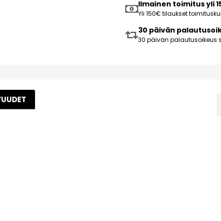
Ilmainen toimitus yli 
Yli 150€ tilaukset toimitus
30 päivän palautusoi
30 päivän palautusoikeus s
VUUDET