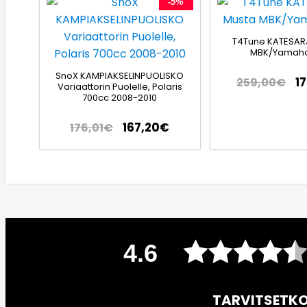
-5%
T4Tune KATESAR
MBK/Yamaha
SnoX KAMPIAKSELINPUOLISKO
1
259,00
€
Variaattorin Puolelle, Polaris
700cc 2008-2010
167,20
€
176,01
€
4.6
TARVITSETKO