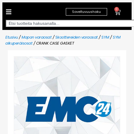
0
Soveltuvuushaku
Etusivu
/
Mopon varaosat
/
Skoottereiden varaosat
/
SYM
/
SYM
alkuperäisosat
/ CRANK CASE GASKET