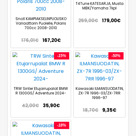
T4Tune KATESARJA, Musta
MBK/Yamaha 7kpl
SnoX KAMPIAKSELINPUOLISKO
259,00
€
179,00
€
Variaattorin Puolelle, Polaris
700cc 2008-2010
176,01
€
167,20
€
-15%
-50%
TRW Sinter Etujarrupalat BMW
Kawasaki ILMANSUODATIN,
R 1300GS/ Adventure 2024-
ZX-7R 1996-03/ZX-7RR
1996-97
42,00
€
35,90
€
18,70
€
9,35
€
-18%