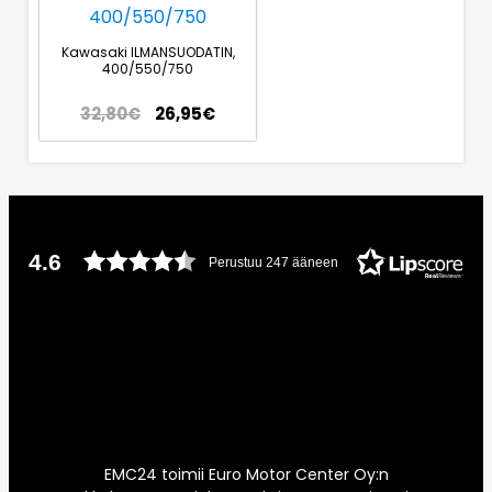
Kawasaki ILMANSUODATIN,
400/550/750
32,80
€
26,95
€
4.6
Perustuu 247 ääneen
EMC24 toimii Euro Motor Center Oy:n