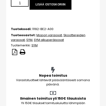
LISÄÄ OSTOSKORIIN
Tuotekoodi:
11192-BE2-A00
Tuoteosastot:
Mopon varaosat
,
Skoottereiden
varaosat
,
SYM
,
SYM alkuperäisosat
Tuotemerkki:
SYM
Nopea toimitus
Varastotuotteet lähtevät pääsääntöisesti samana
päivänä.
Ilmainen toimitus yli 150€ tilauksista
Yli 150€ tilaukset toimituskuluitta lähimpään