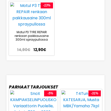
-13%
Motul P3 TYRE REPAIR
renkaan paikkausaine
300ml spraypullossa
14,90
€
12,90
€
PARHAAT TARJOUKSET
-5%
-31%