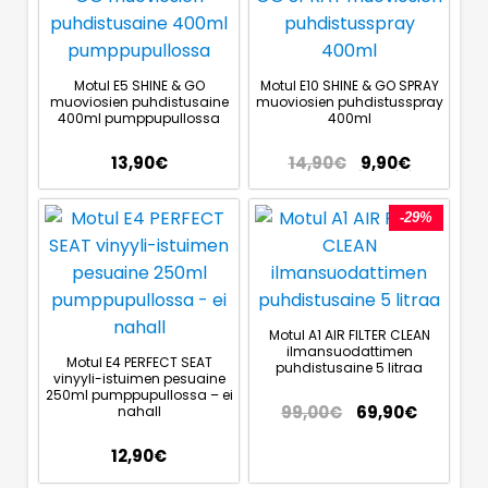
Motul E5 SHINE & GO
Motul E10 SHINE & GO SPRAY
muoviosien puhdistusaine
muoviosien puhdistusspray
400ml pumppupullossa
400ml
13,90
€
14,90
€
9,90
€
-29%
Motul A1 AIR FILTER CLEAN
ilmansuodattimen
Motul E4 PERFECT SEAT
puhdistusaine 5 litraa
vinyyli-istuimen pesuaine
250ml pumppupullossa – ei
99,00
€
69,90
€
nahall
12,90
€