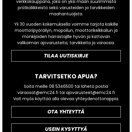
verkkokauppana, joka on yksi maan suurimmista
prätkäliikkeistä sekä varusteiden ja tarvikkeiden
maahantuojista.
Yli 30 vuoden kokemuksella voimme tarjota kaikille
moottoripyöräilyn, mopoilun, moottorikelkkailun ja
mönkijöiden harrastajille hyvän ja kattavan
valikoiman ajovarusteita, tarvikkeita ja varaosia.
TILAA UUTISKIRJE
TARVITSETKO APUA?
Soita meille 08 5346500 tai lähetä postia
varaosat@emc24.fi tai ajovarusteet@emc24.fi
Voit myös käyttää alla olevaa yhteydenottonappia.
OTA YHTEYTTÄ
USEIN KYSYTTYÄ