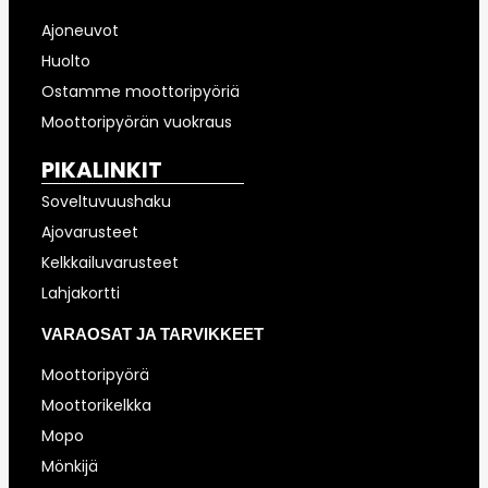
Ajoneuvot
Huolto
Ostamme moottoripyöriä
Moottoripyörän vuokraus
PIKALINKIT
Soveltuvuushaku
Ajovarusteet
Kelkkailuvarusteet
Lahjakortti
VARAOSAT JA TARVIKKEET
Moottoripyörä
Moottorikelkka
Mopo
Mönkijä