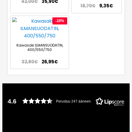
42,00
€
35,90
€
18,70
€
9,35
€
-18%
Kawasaki ILMANSUODATIN,
400/550/750
32,80
€
26,95
€
4.6
Perustuu 247 ääneen