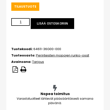
TILAUSTUOTE
LISÄÄ OSTOSKORIIN
Tuotekoodi:
64611-36G00-000
Tuoteosasto:
Perinteisten mopojen runko-osat
Avainsana:
Tarjous
Nopea toimitus
Varastotuotteet lähtevät pääsääntöisesti samana
päivänä.