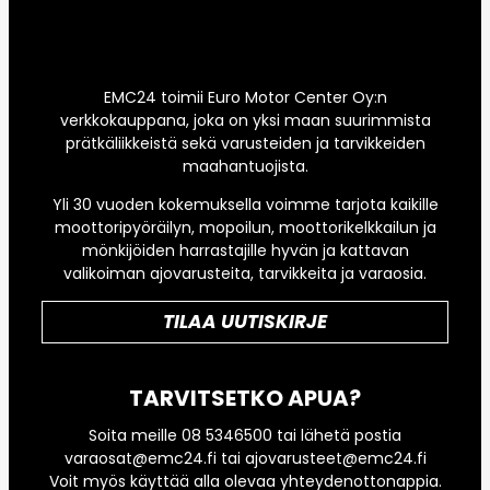
EMC24 toimii Euro Motor Center Oy:n
verkkokauppana, joka on yksi maan suurimmista
prätkäliikkeistä sekä varusteiden ja tarvikkeiden
maahantuojista.
Yli 30 vuoden kokemuksella voimme tarjota kaikille
moottoripyöräilyn, mopoilun, moottorikelkkailun ja
mönkijöiden harrastajille hyvän ja kattavan
valikoiman ajovarusteita, tarvikkeita ja varaosia.
TILAA UUTISKIRJE
TARVITSETKO APUA?
Soita meille 08 5346500 tai lähetä postia
varaosat@emc24.fi tai ajovarusteet@emc24.fi
Voit myös käyttää alla olevaa yhteydenottonappia.