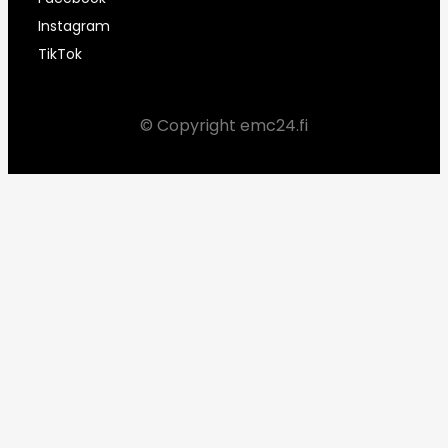
Instagram
TikTok
© Copyright emc24.fi