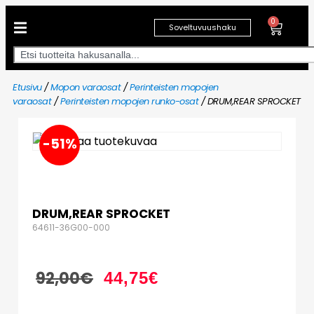
0
Soveltuvuushaku
Etusivu
/
Mopon varaosat
/
Perinteisten mopojen
varaosat
/
Perinteisten mopojen runko-osat
/ DRUM,REAR SPROCKET
-51%
DRUM,REAR SPROCKET
64611-36G00-000
92,00
€
44,75
€