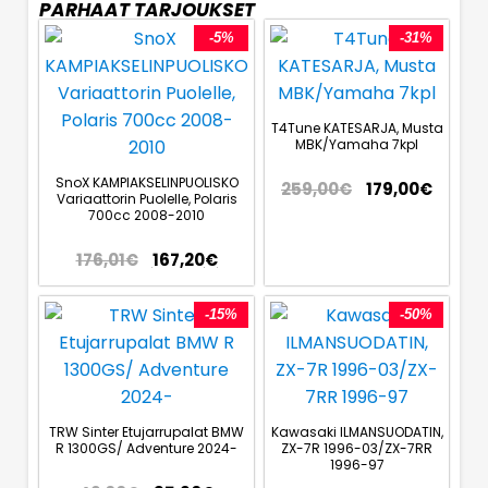
PARHAAT TARJOUKSET
-5%
-31%
T4Tune KATESARJA, Musta
MBK/Yamaha 7kpl
SnoX KAMPIAKSELINPUOLISKO
259,00
€
179,00
€
Variaattorin Puolelle, Polaris
700cc 2008-2010
176,01
€
167,20
€
-15%
-50%
TRW Sinter Etujarrupalat BMW
Kawasaki ILMANSUODATIN,
R 1300GS/ Adventure 2024-
ZX-7R 1996-03/ZX-7RR
1996-97