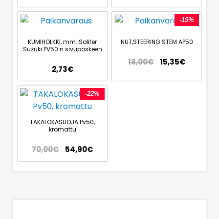
-15%
KUMIHOLKKI, mm. Solifer
NUT,STEERING STEM AP50
Suzuki PV50:n sivuposkeen
18,00
€
15,35
€
2,73
€
-22%
TAKALOKASUOJA Pv50,
kromattu
70,00
€
54,90
€