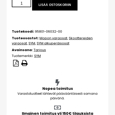
LISÄÄ OSTOSKORIIN
Tuotekoodi:
95801-06032-00
Tuoteosastot:
Mopon varaosat
,
Skoottereiden
varaosat
,
SYM
,
SYM alkuperäisosat
Avainsana:
Tarjous
Tuotemerkki:
SYM
Nopea toimitus
Varastotuotteet lähtevät pääsääntöisesti samana
päivänä.
Ilmainen toimitus yli 150€ tilauksista