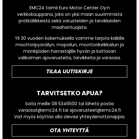
EMC24 toimii Euro Motor Center Oy:n
verkkokauppana, joka on yksi maan suurimmista
prätkäliikkeistä sekä varusteiden ja tarvikkeiden
maahantuojista.
Yli 30 vuoden kokemuksella voimme tarjota kaikille
moottoripyöräilyn, mopoilun, moottorikelkkailun ja
mönkijöiden harrastajille hyvän ja kattavan
valikoiman ajovarusteita, tarvikkeita ja varaosia.
TILAA UUTISKIRJE
TARVITSETKO APUA?
Soita meille 08 5346500 tai lähetä postia
varaosat@emc24.fi tai ajovarusteet@emc24.fi
Voit myös käyttää alla olevaa yhteydenottonappia.
OTA YHTEYTTÄ