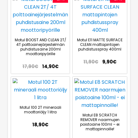
Motul BOOST AND CLEAN 2T/
Motul E11 MATTE SURFACE
4T polttoainejärjestelmän
CLEAN mattapintojen
puhdistusaine 200ml
puhdistusspray 400ml
moottoripyörille
11,90
€
9,90
€
17,90
€
14,90
€
Motul 100 2T mineraali
moottoriöljy 1 litra
Motul E8 SCRATCH
REMOVER naarmujen
18,90
€
poistoaine 100ml – ei
mattapinnoille!