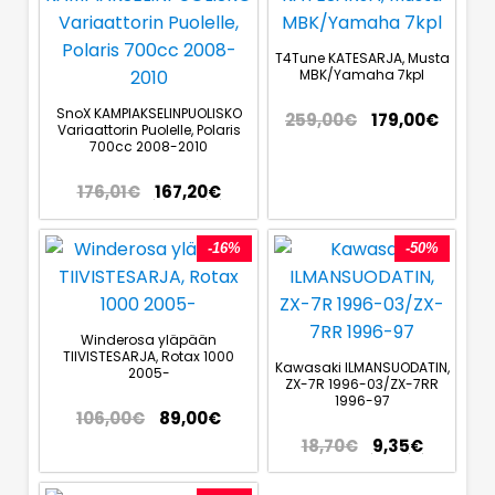
T4Tune KATESARJA, Musta
MBK/Yamaha 7kpl
SnoX KAMPIAKSELINPUOLISKO
259,00
€
179,00
€
Variaattorin Puolelle, Polaris
700cc 2008-2010
176,01
€
167,20
€
-16%
-50%
Winderosa yläpään
TIIVISTESARJA, Rotax 1000
Kawasaki ILMANSUODATIN,
2005-
ZX-7R 1996-03/ZX-7RR
1996-97
106,00
€
89,00
€
18,70
€
9,35
€