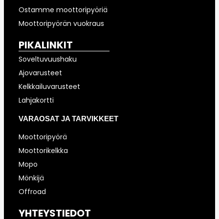
Ostamme moottoripyöriä
Moottoripyörän vuokraus
PIKALINKIT
Soveltuvuushaku
Ajovarusteet
Kelkkailuvarusteet
Lahjakortti
VARAOSAT JA TARVIKKEET
Moottoripyörä
Moottorikelkka
Mopo
Mönkijä
Offroad
YHTEYSTIEDOT