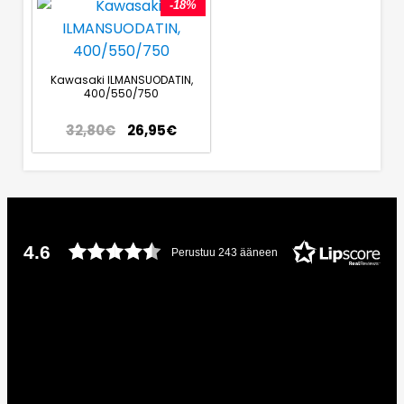
-18%
Kawasaki ILMANSUODATIN,
400/550/750
32,80
€
26,95
€
4.6
Perustuu 243 ääneen