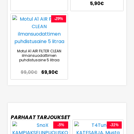
5,90
€
-29%
Motul A1 AIR FILTER CLEAN
ilmansuodattimen
puhdistusaine 5 litraa
99,00
€
69,90
€
PARHAAT TARJOUKSET
-5%
-31%