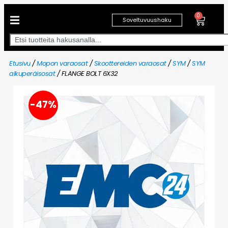
0
Soveltuvuushaku
Etusivu
/
Mopon varaosat
/
Skoottereiden varaosat
/
SYM
/
SYM
alkuperäisosat
/ FLANGE BOLT 6X32
-47%