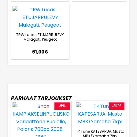
TRW Lucas ETUJARRULEVY
Malaguti, Peugeot
61,00
€
PARHAAT TARJOUKSET
-5%
-31%
T4Tune KATESARJA, Musta
MBK/Yamaha 7kpl