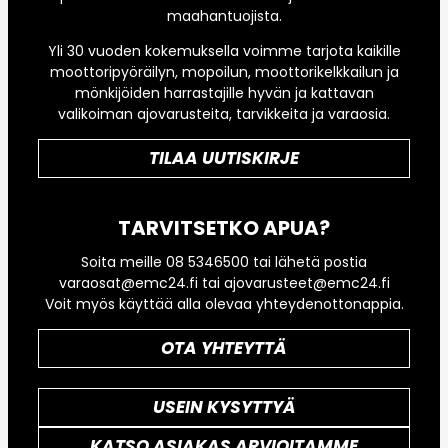
maahantuojista.
Yli 30 vuoden kokemuksella voimme tarjota kaikille
moottoripyöräilyn, mopoilun, moottorikelkkailun ja
mönkijöiden harrastajille hyvän ja kattavan
valikoiman ajovarusteita, tarvikkeita ja varaosia.
TILAA UUTISKIRJE
TARVITSETKO APUA?
Soita meille 08 5346500 tai lähetä postia
varaosat@emc24.fi tai ajovarusteet@emc24.fi
Voit myös käyttää alla olevaa yhteydenottonappia.
OTA YHTEYTTÄ
USEIN KYSYTTYÄ
KATSO ASIAKAS ARVIOITAMME