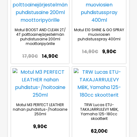
Motul BOOST AND CLEAN 2T/
Motul E10 SHINE & GO SPRAY
4T polttoainejärjestelmän
muoviosien
puhdistusaine 200ml
puhdistusspray 400ml
moottoripyörille
14,90
€
9,90
€
17,90
€
14,90
€
Motul M3 PERFECT LEATHER
TRW Lucas ETU-
nahan puhdistus-/hoitoaine
TAKAJARRULEVY MBK,
250ml
Yamaha 125-180cc
skootterit
9,90
€
62,00
€