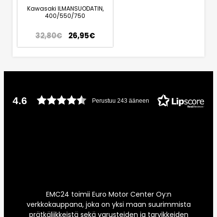
Kawasaki ILMANSUODATIN,
400/550/750
32,80
€
26,95
€
4.6
Perustuu 243 ääneen
EMC24 toimii Euro Motor Center Oy:n
verkkokauppana, joka on yksi maan suurimmista
prätkäliikkeistä sekä varusteiden ja tarvikkeiden