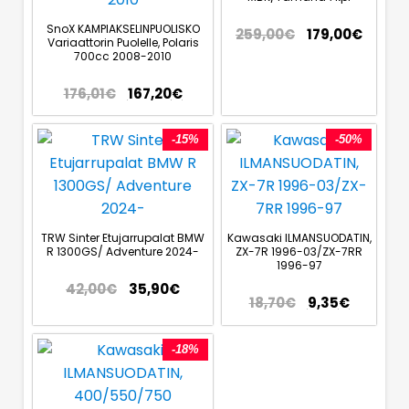
SnoX KAMPIAKSELINPUOLISKO
259,00
€
179,00
€
Variaattorin Puolelle, Polaris
700cc 2008-2010
176,01
€
167,20
€
-15%
-50%
TRW Sinter Etujarrupalat BMW
Kawasaki ILMANSUODATIN,
R 1300GS/ Adventure 2024-
ZX-7R 1996-03/ZX-7RR
1996-97
42,00
€
35,90
€
18,70
€
9,35
€
-18%