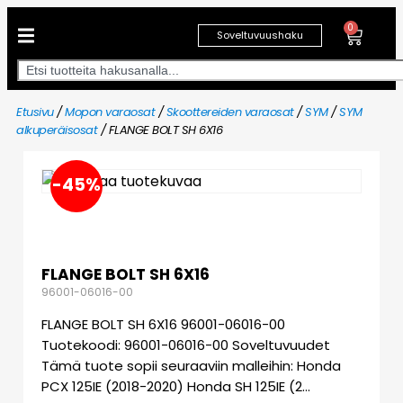
0
Soveltuvuushaku
Etusivu
/
Mopon varaosat
/
Skoottereiden varaosat
/
SYM
/
SYM
alkuperäisosat
/ FLANGE BOLT SH 6X16
-45%
FLANGE BOLT SH 6X16
96001-06016-00
FLANGE BOLT SH 6X16 96001-06016-00
Tuotekoodi: 96001-06016-00 Soveltuvuudet
Tämä tuote sopii seuraaviin malleihin: Honda
PCX 125IE (2018-2020) Honda SH 125IE (2…