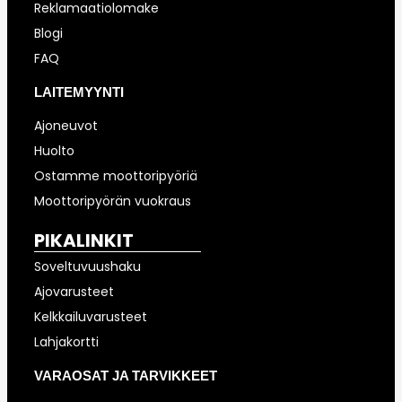
Reklamaatiolomake
Blogi
FAQ
LAITEMYYNTI
Ajoneuvot
Huolto
Ostamme moottoripyöriä
Moottoripyörän vuokraus
PIKALINKIT
Soveltuvuushaku
Ajovarusteet
Kelkkailuvarusteet
Lahjakortti
VARAOSAT JA TARVIKKEET