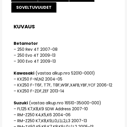
SOVELTUVUUDET
KUVAUS
Betamotor
– 250 Rev 4T 2007-08
– 250 Evo 4T 2009-13
– 300 Evo 4T 2009-13
Kawasaki
(vastaa alkup.nro 52010-0001)
– KX250 F-N1,N2 2004-05
– KX250 F-T6F, T7F, T8F,W9F,XAFB,YBF,YCF 2006-12
– KX250 F-ZDF,ZEF 2013-14
Suzuki
(vastaa alkup.nro 16510-35G00-000)
– FL125 K7,K8,K9 SDW Address 2007-10
– RM-Z250 K4,K5,K6 2004-06
– RM-Z250 K7,K8,K9,L0,L1,L2,L3 2007-13
– RM-Z450 K5,K6,K7,K8,K9,L0,L1,L2 2005-13