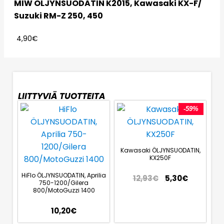
MIW ÖLJYNSUODATIN K2015, Kawasaki KX-F/
Suzuki RM-Z 250, 450
4,90
€
LIITTYVIÄ TUOTTEITA
-59%
Kawasaki ÖLJYNSUODATIN,
KX250F
HiFlo ÖLJYNSUODATIN, Aprilia
12,93
€
5,30
€
750-1200/Gilera
800/MotoGuzzi 1400
10,20
€