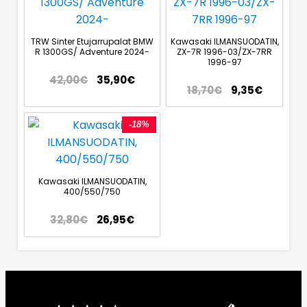
TRW Sinter Etujarrupalat BMW
Kawasaki ILMANSUODATIN,
R 1300GS/ Adventure 2024-
ZX-7R 1996-03/ZX-7RR
1996-97
42,00
€
35,90
€
18,70
€
9,35
€
-18%
Kawasaki ILMANSUODATIN,
400/550/750
32,80
€
26,95
€