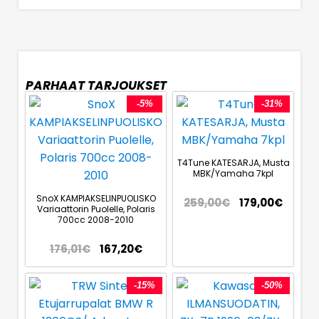
PARHAAT TARJOUKSET
-5%
-31%
T4Tune KATESARJA, Musta
MBK/Yamaha 7kpl
SnoX KAMPIAKSELINPUOLISKO
259,00
€
179,00
€
Variaattorin Puolelle, Polaris
700cc 2008-2010
176,01
€
167,20
€
-15%
-50%