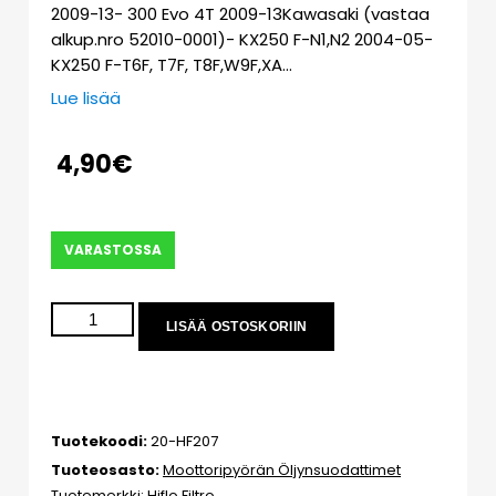
2009-13- 300 Evo 4T 2009-13Kawasaki (vastaa
alkup.nro 52010-0001)- KX250 F-N1,N2 2004-05-
KX250 F-T6F, T7F, T8F,W9F,XA…
Lue lisää
4,90
€
VARASTOSSA
LISÄÄ OSTOSKORIIN
Tuotekoodi:
20-HF207
Tuoteosasto:
Moottoripyörän Öljynsuodattimet
Tuotemerkki:
Hiflo Filtro