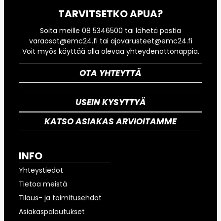
TARVITSETKO APUA?
Soita meille 08 5346500 tai lähetä postia
varaosat@emc24.fi tai ajovarusteet@emc24.fi
Voit myös käyttää alla olevaa yhteydenottonappia.
OTA YHTEYTTÄ
USEIN KYSYTTYÄ
KATSO ASIAKAS ARVIOITAMME
INFO
Yhteystiedot
Tietoa meistä
Tilaus- ja toimitusehdot
Asiakaspalautukset