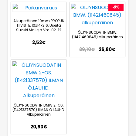
-8%
Alkuperäinen 10mm PROPUN
TIIVISTE, 10x14x3.6, Useita
Suzuki Malleja Vm. 02-12
ÖLJYNSUODATIN BMW,
(11421460845) alkuperäinen
2,52
€
29,10
€
26,80
€
ÖLJYNSUODATIN BMW 2-OS.
(11421337570) ILMAN Ö.LAUHD.
Alkuperäinen
20,53
€