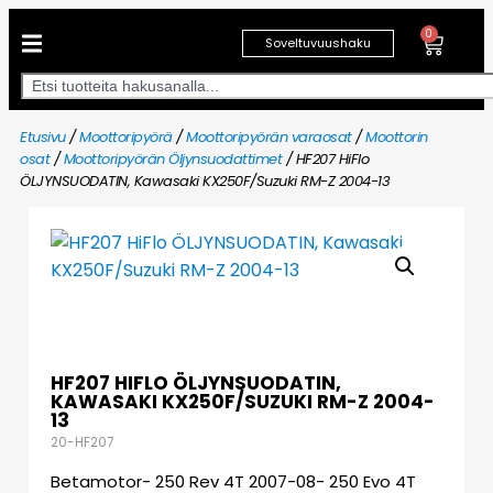
0
Soveltuvuushaku
Etusivu
/
Moottoripyörä
/
Moottoripyörän varaosat
/
Moottorin
osat
/
Moottoripyörän Öljynsuodattimet
/ HF207 HiFlo
ÖLJYNSUODATIN, Kawasaki KX250F/Suzuki RM-Z 2004-13
HF207 HIFLO ÖLJYNSUODATIN,
KAWASAKI KX250F/SUZUKI RM-Z 2004-
13
20-HF207
Betamotor- 250 Rev 4T 2007-08- 250 Evo 4T