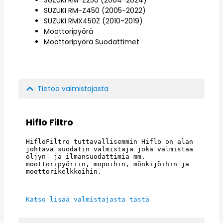
SUZUKI RM-Z450 (2005-2022)
SUZUKI RMX450Z (2010-2019)
Moottoripyörä
Moottoripyörä Suodattimet
Tietoa valmistajasta
Hiflo Filtro
HifloFiltro tuttavallisemmin Hiflo on alan 
johtava suodatin valmistaja joka valmistaa 
öljyn- ja ilmansuodattimia mm. 
moottoripyöriin, mopoihin, mönkijöihin ja 
moottorikelkkoihin.
Katso lisää valmistajasta tästä