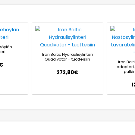
ehöylän
eri
Iron Baltic Hydraulisylinteri
Quadivator – tuotteisiin
Iron Balt
€
adapteri,
putkir
272,80
€
1