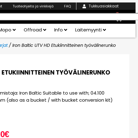
Tukkuasiakkaat
ot
Tuoteohjeita ja vinkkejä
FAQ
0
Mopo
Offroad
Info
Laitemyynti
rjat
/ Iron Baltic UTV HD Etukiinnitteinen työvälinerunko
D ETUKIINNITTEINEN TYÖVÄLINERUNKO
staja: Iron Baltic Suitable to use with; 04.100
m (also as a bucket / with bucket conversion kit)
10
€