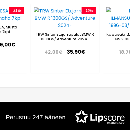
-31%
-15%
JA, Musta
 7kpl
TRW Sinter Etujarrupalat BMW R
Kawasaki IL
1300GS/ Adventure 2024-
1996-03
79,00
€
35,90
€
42,00
€
18,7
Perustuu 247 ääneen