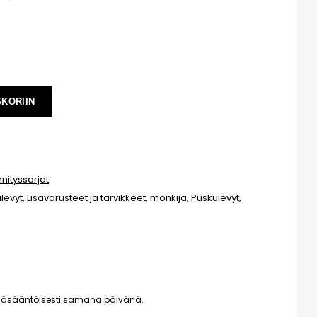
SKORIIN
nnityssarjat
ulevyt
,
Lisävarusteet ja tarvikkeet
,
mönkijä
,
Puskulevyt
,
pääsääntöisesti samana päivänä.