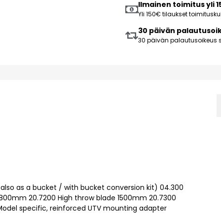
Ilmainen toimitus yli 
Yli 150€ tilaukset toimitus
30 päivän palautusoi
30 päivän palautusoikeus s
(also as a bucket / with bucket conversion kit) 04.300
e 1800mm 20.7200 High throw blade 1500mm 20.7300
del specific, reinforced UTV mounting adapter