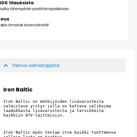
150€ tilauksista
kuluitta lähimpään postitoimipaikkaan.
keus
ekä ilmaiset koonvaihdot!
Tietoa valmistajasta
Iron Baltic
Iron Baltic on mönkijöiden lisävarusteita 
valmistava yritys jolla on kattava valikoima 
laadukkaita lisävarusteita ja tarvikkeita 
kaikkiin ATV-laitteisiin.
Iron Baltic myös testaa itse kaikki tuotteensa 
jolloin laatu on taattua.