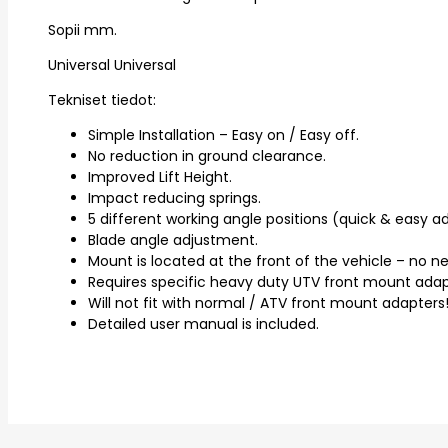
Sopii mm.
Universal Universal
Tekniset tiedot:
Simple Installation – Easy on / Easy off.
No reduction in ground clearance.
Improved Lift Height.
Impact reducing springs.
5 different working angle positions (quick & easy a
Blade angle adjustment.
Mount is located at the front of the vehicle – no n
Requires specific heavy duty UTV front mount adapte
Will not fit with normal / ATV front mount adapters
Detailed user manual is included.