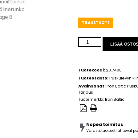
TILAUSTUOTE
LISÄÄ OSTO
Tuotekoodi:
20.7400
Tuoteosasto:
Puskulevyn kii
Avainsanat:
Iron Baltic Pusk
Tarjous
Tuotemerkki:
Iron Baltic
Nopea toimitus
Varastotuotteet lähtevät 