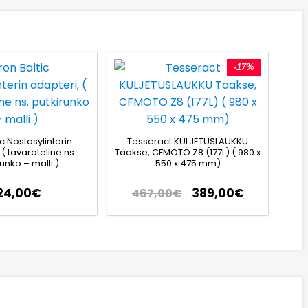
-17%
ic Nostosylinterin
Tesseract KULJETUSLAUKKU
 ( tavarateline ns.
Taakse, CFMOTO Z8 (177L) ( 980 x
unko – malli )
550 x 475 mm)
24,00
€
389,00
€
467,00
€