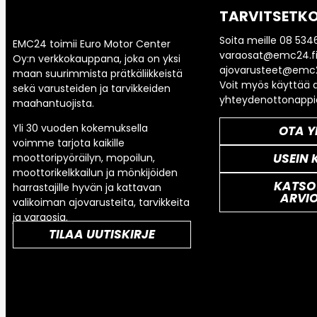
TARVITSETKO
Soita meille 08 534
EMC24 toimii Euro Motor Center
varaosat@emc24.fi
Oy:n verkkokauppana, joka on yksi
ajovarusteet@emc2
maan suurimmista prätkäliikkeistä
Voit myös käyttää a
sekä varusteiden ja tarvikkeiden
yhteydenottonappi
maahantuojista.
Yli 30 vuoden kokemuksella
OTA Y
voimme tarjota kaikille
USEIN 
moottoripyöräilyn, mopoilun,
moottorikelkkailun ja mönkijöiden
KATSO
harrastajille hyvän ja kattavan
ARVI
valikoiman ajovarusteita, tarvikkeita
ja varaosia.
TILAA UUTISKIRJE