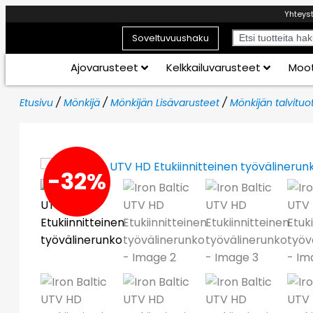
Yhteys
Soveltuvuushaku
Ajovarusteet
Kelkkailuvarusteet
Moot
Etusivu
/
Mönkijä
/
Mönkijän Lisävarusteet
/
Mönkijän talvituo
-32%