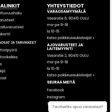
KALINKIT
YHTEYSTIEDOT
VARAOSAMYYMÄLÄ
eltuvuushaku
Vasaratie 6, 90410 OULU
arusteet
ma-pe 9-18
kailuvarusteet
la 10-15
akortti
Katso poikkeusaukioloajat »
AOSAT JA TARVIKKEET
AJOVARUSTEET JA
LAITEMYYNTI
toripyörä
Vasaratie 2, 90410 OULU
torikelkka
ma-pe 9-18
o
la 10-15
ijä
Katso poikkeusaukioloajat »
road
SEURAA MEITÄ
Facebook
Instagram
TikTok
Tarvitsetko apua varaosissa?