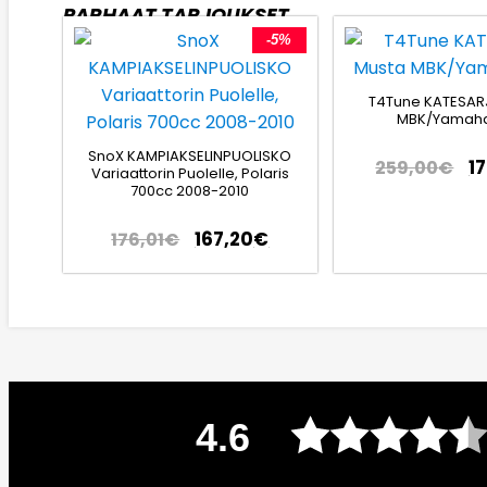
PARHAAT TARJOUKSET
-5%
T4Tune KATESAR
MBK/Yamaha
SnoX KAMPIAKSELINPUOLISKO
1
259,00
€
Variaattorin Puolelle, Polaris
700cc 2008-2010
167,20
€
176,01
€
4.6