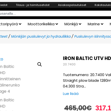
tiedot
Tilaus- ja toimitusehdot
Asiakaspalautukset
Kokotauluk
toripyörä
Moottorikelkka
Mönkijä
Marine
tteet
/
Mönkijän puskulevyt ja hydrauliikka
/
Puskulevyn kiinnityssa
IRON BALTIC UTV H
20.7400
Tuotenumero: 20.7400 Valmi
Straight plow blade 1280m
04.300 Stra…
Lue lisää
465,00
€
317,