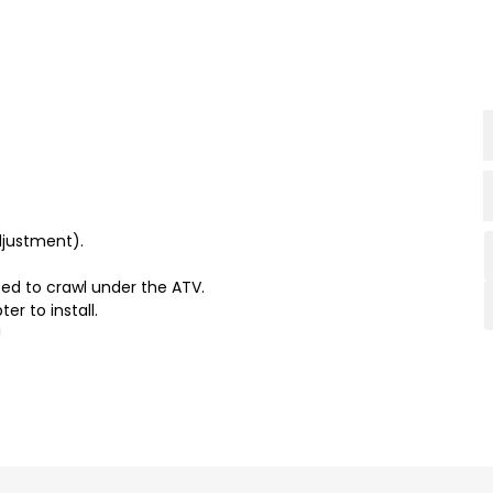
djustment).
eed to crawl under the ATV.
r to install.
!