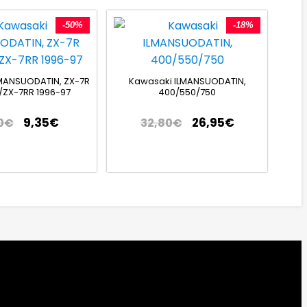
-50%
-18%
MANSUODATIN, ZX-7R
Kawasaki ILMANSUODATIN,
/ZX-7RR 1996-97
400/550/750
9,35
€
26,95
€
0
€
32,80
€