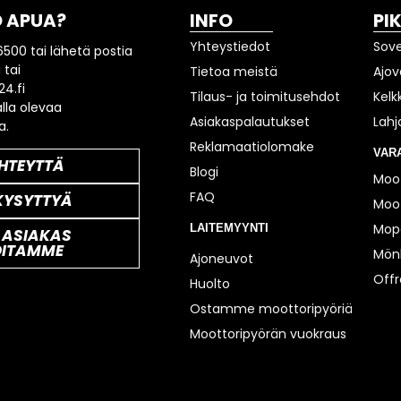
 APUA?
INFO
PI
Yhteystiedot
Sov
6500 tai lähetä postia
 tai
Tietoa meistä
Ajov
4.fi
Tilaus- ja toimitusehdot
Kelk
lla olevaa
Asiakaspalautukset
Lahj
a.
Reklamaatiolomake
VAR
HTEYTTÄ
Blogi
Moot
FAQ
KYSYTTYÄ
Moot
Mop
LAITEMYYNTI
 ASIAKAS
OITAMME
Mönk
Ajoneuvot
Off
Huolto
Ostamme moottoripyöriä
Moottoripyörän vuokraus