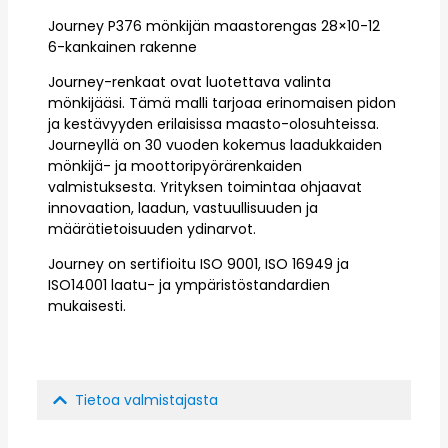
Journey P376 mönkijän maastorengas 28×10-12
6-kankainen rakenne
Journey-renkaat ovat luotettava valinta
mönkijääsi. Tämä malli tarjoaa erinomaisen pidon
ja kestävyyden erilaisissa maasto-olosuhteissa.
Journeyllä on 30 vuoden kokemus laadukkaiden
mönkijä- ja moottoripyörärenkaiden
valmistuksesta. Yrityksen toimintaa ohjaavat
innovaation, laadun, vastuullisuuden ja
määrätietoisuuden ydinarvot.
Journey on sertifioitu ISO 9001, ISO 16949 ja
ISO14001 laatu- ja ympäristöstandardien
mukaisesti.
Tietoa valmistajasta