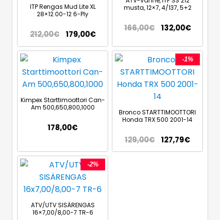
ATV-vanne, ITP SS 212
ITP Rengas Mud Lite XL
musta, 12×7, 4/137, 5+2
28×12.00-12 6-Ply
166,00
€
132,00
€
212,00
€
179,00
€
-1%
Kimpex Starttimoottori Can-
Am 500,650,800,1000
Bronco STARTTIMOOTTORI
Honda TRX 500 2001-14
178,00
€
129,00
€
127,79
€
-2%
ATV/UTV SISÄRENGAS
16×7,00/8,00-7 TR-6