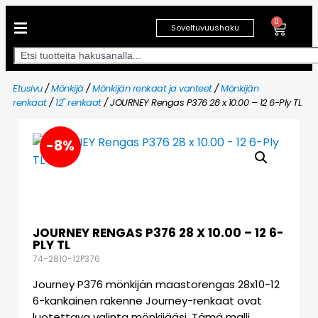
0
Soveltuvuushaku
Etusivu
/
Mönkijä
/
Mönkijän renkaat ja vanteet
/
Mönkijän
renkaat
/
12" renkaat
/ JOURNEY Rengas P376 28 x 10.00 – 12 6-Ply TL
-8%
JOURNEY RENGAS P376 28 X 10.00 – 12 6-
PLY TL
74-2810-12P376
Journey P376 mönkijän maastorengas 28x10-12
6-kankainen rakenne Journey-renkaat ovat
luotettava valinta mönkijääsi. Tämä malli