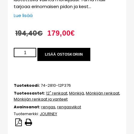
tarjoaa erinomaisen pidon ja kest…
Lue lisää
194,40
€
179,00
€
LISÄÄ OSTOSKORIIN
Tuotekoodi:
74-2810-12P376
Tuoteosastot:
12" renkaat
,
Mönkijä
,
Mönkijän renkaat
,
Mönkijän renkaat ja vanteet
Avainsanat:
rengas
,
rengasviikot
Tuotemerkki:
JOURNEY