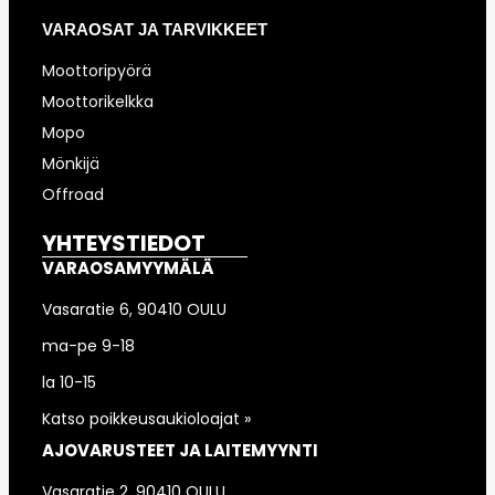
VARAOSAT JA TARVIKKEET
Moottoripyörä
Moottorikelkka
Mopo
Mönkijä
Offroad
YHTEYSTIEDOT
VARAOSAMYYMÄLÄ
Vasaratie 6, 90410 OULU
ma-pe 9-18
la 10-15
Katso poikkeusaukioloajat »
AJOVARUSTEET JA LAITEMYYNTI
Vasaratie 2, 90410 OULU