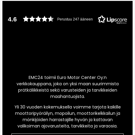
4.6
Perustuu 247 ääneen
EMC24 toimii Euro Motor Center Oy:n
verkkokauppana, joka on yksi maan suurimmista
prätkäliikkeistä sekä varusteiden ja tarvikkeiden
maahantuojista.
Yli 30 vuoden kokemuksella voimme tarjota kaikille
moottoripyöräilyn, mopoilun, moottorikelkkailun ja
mönkijöiden harrastajille hyvän ja kattavan
valikoiman ajovarusteita, tarvikkeita ja varaosia.