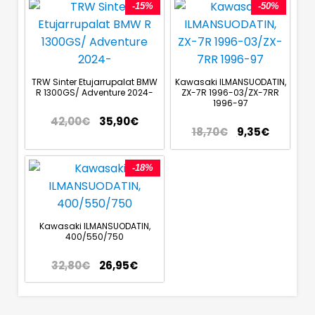
-15%
-50%
TRW Sinter Etujarrupalat BMW
Kawasaki ILMANSUODATIN,
R 1300GS/ Adventure 2024-
ZX-7R 1996-03/ZX-7RR
1996-97
42,00
€
35,90
€
18,70
€
9,35
€
-18%
Kawasaki ILMANSUODATIN,
400/550/750
32,80
€
26,95
€