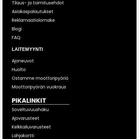
Tilaus- ja toimitusehdot
Asiakaspalautukset
Reklamaatiolomake
Blogi
FAQ
LAITEMYYNTI
Ajoneuvot
Huolto
Ostamme moottoripyöriä
Moottoripyörän vuokraus
PIKALINKIT
Soveltuvuushaku
Ajovarusteet
Kelkkailuvarusteet
Lahjakortti