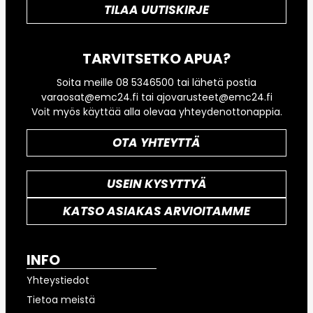
TILAA UUTISKIRJE
TARVITSETKO APUA?
Soita meille 08 5346500 tai lähetä postia
varaosat@emc24.fi tai ajovarusteet@emc24.fi
Voit myös käyttää alla olevaa yhteydenottonappia.
OTA YHTEYTTÄ
USEIN KYSYTTYÄ
KATSO ASIAKAS ARVIOITAMME
INFO
Yhteystiedot
Tietoa meistä