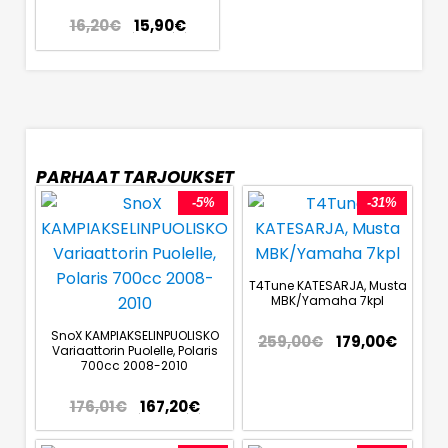
16,20
€
15,90
€
PARHAAT TARJOUKSET
-5%
-31%
T4Tune KATESARJA, Musta
MBK/Yamaha 7kpl
SnoX KAMPIAKSELINPUOLISKO
259,00
€
179,00
€
Variaattorin Puolelle, Polaris
700cc 2008-2010
176,01
€
167,20
€