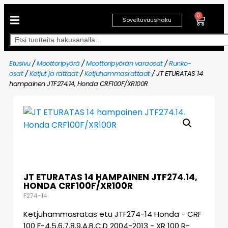
0
Soveltuvuushaku
Etusivu
/
Moottoripyörä
/
Moottoripyörän varaosat
/
Runko-
osat
/
Ketjut ja rattaat
/
Ketjuhammasrattaat
/ JT ETURATAS 14
hampainen JTF274.14, Honda CRF100F/XR100R
JT ETURATAS 14 HAMPAINEN JTF274.14,
HONDA CRF100F/XR100R
F274-14
Ketjuhammasratas etu JTF274-14 Honda - CRF
100 F-4,5,6,7,8,9,A,B,C,D 2004-2013 - XR 100 R-