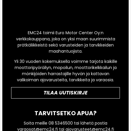
EMC24 toimii Euro Motor Center Oy:n
verkkokauppana, joka on yksi maan suurimmista
prätkäliikkeistä sekä varusteiden ja tarvikkeiden
maahantuojista.
Yli 30 vuoden kokemuksella voimme tarjota kaikille
moottoripyöräilyn, mopoilun, moottorikelkkailun ja
mönkijöiden harrastajille hyvän ja kattavan
valikoiman ajovarusteita, tarvikkeita ja varaosia.
TILAA UUTISKIRJE
TARVITSETKO APUA?
Soita meille 08 5346500 tai lähetä postia
varaosat@emc24.fi tai ajovarusteet@emc24.fi