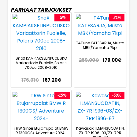
PARHAAT TARJOUKSET
-5%
-31%
T4Tune KATESARJA, Musta
MBK/Yamaha 7kpl
SnoX KAMPIAKSELINPUOLISKO
259,00
€
179,00
€
Variaattorin Puolelle, Polaris
700cc 2008-2010
176,01
€
167,20
€
-15%
-50%
TRW Sinter Etujarrupalat BMW
Kawasaki ILMANSUODATIN,
R 1300GS/ Adventure 2024-
ZX-7R 1996-03/ZX-7RR