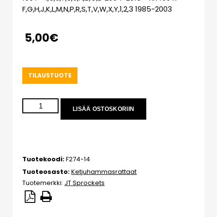
F,G,H,J,K,L,M,N,P,R,S,T,V,W,X,Y,1,2,3 1985-2003
5,00
€
TILAUSTUOTE
LISÄÄ OSTOSKORIIN
Tuotekoodi:
F274-14
Tuoteosasto:
Ketjuhammasrattaat
Tuotemerkki:
JT Sprockets