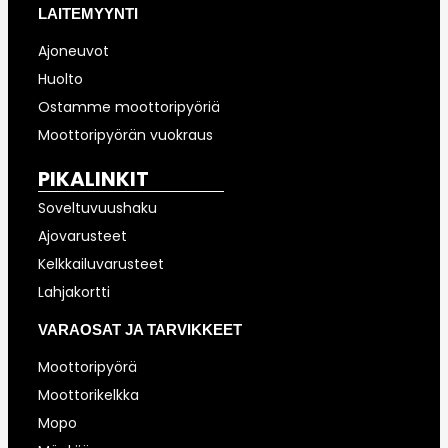
LAITEMYYNTI
Ajoneuvot
Huolto
Ostamme moottoripyöriä
Moottoripyörän vuokraus
PIKALINKIT
Soveltuvuushaku
Ajovarusteet
Kelkkailuvarusteet
Lahjakortti
VARAOSAT JA TARVIKKEET
Moottoripyörä
Moottorikelkka
Mopo