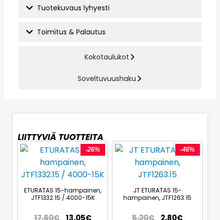
Tuotekuvaus lyhyesti
Toimitus & Palautus
Kokotaulukot
Soveltuvuushaku
LIITTYVIÄ TUOTTEITA
-26%
-46%
ETURATAS 15-hampainen,
JT ETURATAS 15-
JTF1332.15 / 4000-15K
hampainen, JTF1263.15
17,60
€
13,05
€
5,20
€
2,80
€