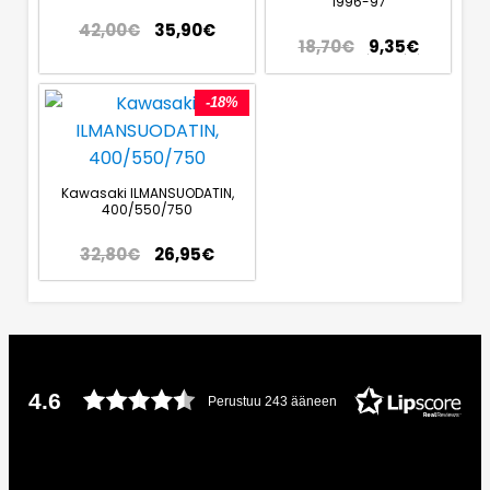
1996-97
42,00
€
35,90
€
18,70
€
9,35
€
-18%
Kawasaki ILMANSUODATIN,
400/550/750
32,80
€
26,95
€
4.6
Perustuu 243 ääneen