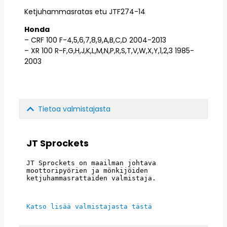
Ketjuhammasratas etu JTF274-14
Honda
– CRF 100 F-4,5,6,7,8,9,A,B,C,D 2004-2013
– XR 100 R-F,G,H,J,K,L,M,N,P,R,S,T,V,W,X,Y,1,2,3 1985-
2003
Tietoa valmistajasta
JT Sprockets
JT Sprockets on maailman johtava 
moottoripyörien ja mönkijöiden 
ketjuhammasrattaiden valmistaja.
Katso lisää valmistajasta tästä