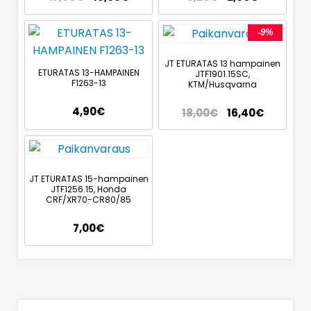
-9%
JT ETURATAS 13 hampainen
ETURATAS 13-HAMPAINEN
JTF1901.15SC,
F1263-13
KTM/Husqvarna
4,90
€
18,00
€
16,40
€
JT ETURATAS 15-hampainen
JTF1256.15, Honda
CRF/XR70-CR80/85
7,00
€