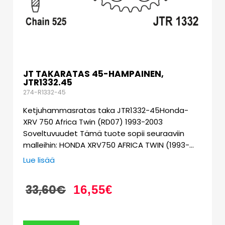
JT TAKARATAS 45-HAMPAINEN,
JTR1332.45
274-R1332-45
Ketjuhammasratas taka JTR1332-45Honda-
XRV 750 Africa Twin (RD07) 1993-2003
Soveltuvuudet Tämä tuote sopii seuraaviin
malleihin: HONDA XRV750 AFRICA TWIN (1993-…
Lue lisää
33,60
€
16,55
€