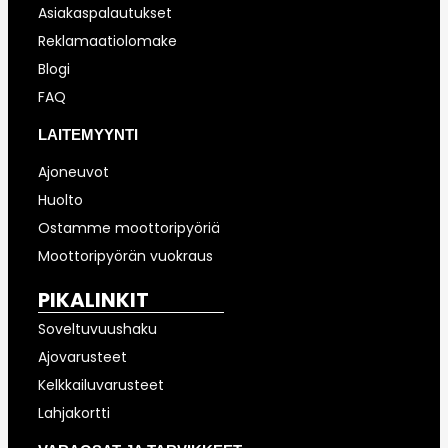
Asiakaspalautukset
Reklamaatiolomake
Blogi
FAQ
LAITEMYYNTI
Ajoneuvot
Huolto
Ostamme moottoripyöriä
Moottoripyörän vuokraus
PIKALINKIT
Soveltuvuushaku
Ajovarusteet
Kelkkailuvarusteet
Lahjakortti