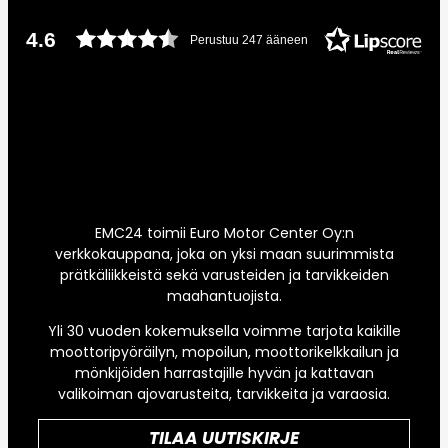
4.6
Perustuu 247 ääneen
EMC24 toimii Euro Motor Center Oy:n
verkkokauppana, joka on yksi maan suurimmista
prätkäliikkeistä sekä varusteiden ja tarvikkeiden
maahantuojista.
Yli 30 vuoden kokemuksella voimme tarjota kaikille
moottoripyöräilyn, mopoilun, moottorikelkkailun ja
mönkijöiden harrastajille hyvän ja kattavan
valikoiman ajovarusteita, tarvikkeita ja varaosia.
TILAA UUTISKIRJE