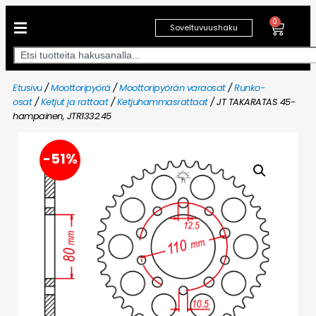
0
Soveltuvuushaku
Etusivu
/
Moottoripyörä
/
Moottoripyörän varaosat
/
Runko-
osat
/
Ketjut ja rattaat
/
Ketjuhammasrattaat
/ JT TAKARATAS 45-
hampainen, JTR1332.45
-51%