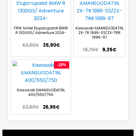
TRW Sinter Etujarrupalat BMW
Kawasaki ILMANSUODATIN,
R 1300GS/ Adventure 2024-
ZX-7R 1996-03/ZX-7RR
1996-97
42,00
€
35,90
€
18,70
€
9,35
€
-18%
Kawasaki ILMANSUODATIN,
400/550/750
32,80
€
26,95
€