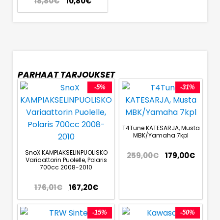
18,80
€
10,80
€
PARHAAT TARJOUKSET
-5%
-31%
T4Tune KATESARJA, Musta
MBK/Yamaha 7kpl
SnoX KAMPIAKSELINPUOLISKO
259,00
€
179,00
€
Variaattorin Puolelle, Polaris
700cc 2008-2010
176,01
€
167,20
€
-15%
-50%