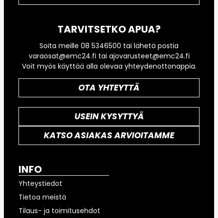
TARVITSETKO APUA?
Soita meille 08 5346500 tai lähetä postia
varaosat@emc24.fi tai ajovarusteet@emc24.fi
Voit myös käyttää alla olevaa yhteydenottonappia.
OTA YHTEYTTÄ
USEIN KYSYTTYÄ
KATSO ASIAKAS ARVIOITAMME
INFO
Yhteystiedot
Tietoa meistä
Tilaus- ja toimitusehdot