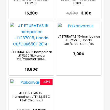
F1322-13
F1263-11
15,20
€
4,90
€
3,10
€
JT ETURATAS 15-hampainen
JTF1256.15, Honda
CRF/XR70-CR80/85
JT ETURATAS 15 hampainen
7,00
€
JTF1370.15, Honda
CB/CBR650F 2014-
18,80
€
-43%
JT ETURATAS 15-
hampainen, JTF432.15SC
(Self Cleaning)