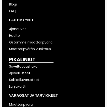
Blogi
FAQ
LAITEMYYNTI
Ajoneuvot
Huolto
Ostamme moottoripyöriä
Moottoripyörän vuokraus
PIKALINKIT
Soveltuvuushaku
Ajovarusteet
Kelkkailuvarusteet
Lahjakortti
VARAOSAT JA TARVIKKEET
Moottoripyörä