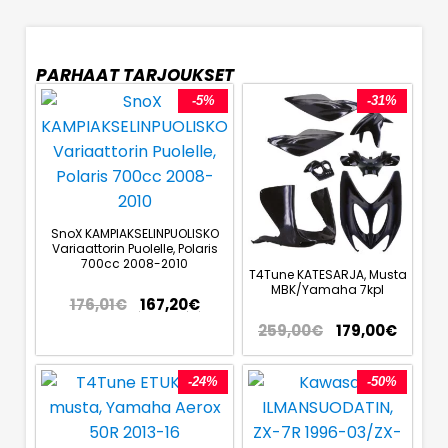
PARHAAT TARJOUKSET
-5%
-31%
SnoX KAMPIAKSELINPUOLISKO
Variaattorin Puolelle, Polaris
700cc 2008-2010
T4Tune KATESARJA, Musta
MBK/Yamaha 7kpl
176,01
€
167,20
€
259,00
€
179,00
€
-24%
-50%