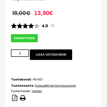
19,00
€
13,90
€
Keskimääräinen luokitus:
4.0
(
äänet:
1
)
VARASTOSSA
LISÄÄ OSTOSKORIIN
Tuotekoodi:
451401
Tuoteosasto:
Kaasuttimen korjaussarjat
Tuotemerkki:
Vertex