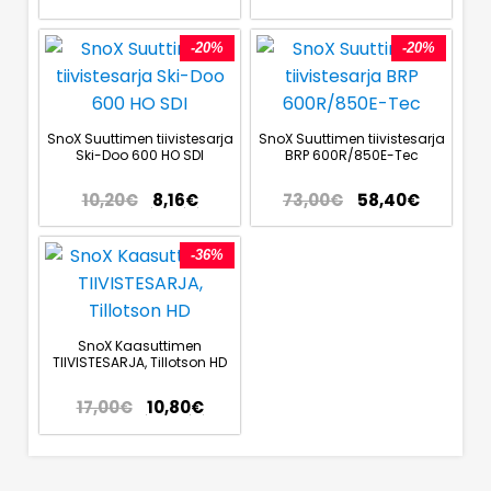
-20%
-20%
SnoX Suuttimen tiivistesarja
SnoX Suuttimen tiivistesarja
Ski-Doo 600 HO SDI
BRP 600R/850E-Tec
10,20
€
8,16
€
73,00
€
58,40
€
-36%
SnoX Kaasuttimen
TIIVISTESARJA, Tillotson HD
17,00
€
10,80
€