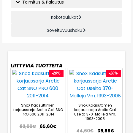
Toimitus & Palautus
Kokotaulukot
Soveltuvuushaku
LIITTYVIÄ TUOTTEITA
-20%
-20%
SnoX Kaasuttimen
SnoX Kaasuttimen
korjaussarja Arctic Cat SNO
korjaussarja Arctic Cat
PRO 600 2011-2014
Useita 370-Malleja Vm.
1993-2008
82,00
€
65,60
€
44,60
€
35,68
€