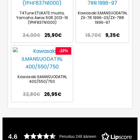
T4Tune ETUKATE musta,
Kawasaki ILMANSUODATIN,
Yamaha Aerox 50R 2013-16
ZX-7R 1996-03/ZX-7RR
(1PHF837N1000)
1996-97
34,00
€
25,90
€
18,70
€
9,35
€
-18%
Kawasaki ILMANSUODATIN,
400/550/750
32,80
€
26,95
€
4.6
Perustuu 248 ääneen