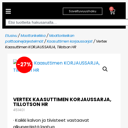
0
Soveltuvuushaku
Etusivu
/
Moottorikelkka
/
Moottorikelkan
polttoainejärjestelmät
/
Kaasuttimen korjaussarjat
/ Vertex
Kaasuttimen KORJAUSSARJA, Tillotson HR
-27%
VERTEX KAASUTTIMEN KORJAUSSARJA,
TILLOTSON HR
451401
· Kaikki kalvon ja tiivisteet vastaavat
alkuperäistä laatua