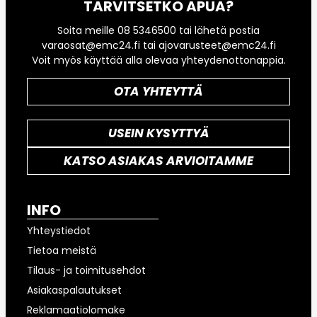
TARVITSETKO APUA?
Soita meille 08 5346500 tai lähetä postia
varaosat@emc24.fi tai ajovarusteet@emc24.fi
Voit myös käyttää alla olevaa yhteydenottonappia.
OTA YHTEYTTÄ
USEIN KYSYTTYÄ
KATSO ASIAKAS ARVIOITAMME
INFO
Yhteystiedot
Tietoa meistä
Tilaus- ja toimitusehdot
Asiakaspalautukset
Reklamaatiolomake