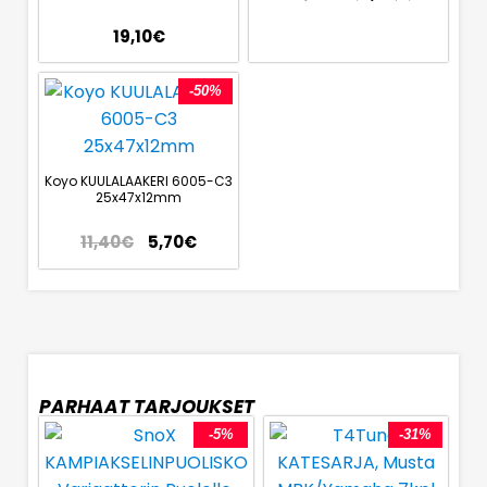
19,10
€
-50%
Koyo KUULALAAKERI 6005-C3
25x47x12mm
11,40
€
5,70
€
PARHAAT TARJOUKSET
-5%
-31%