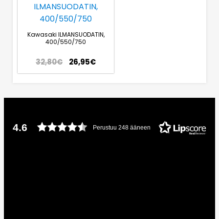
Kawasaki ILMANSUODATIN,
400/550/750
32,80
€
26,95
€
4.6
Perustuu 248 ääneen