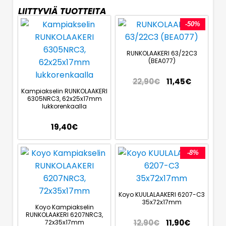
LIITTYVIÄ TUOTTEITA
-50%
RUNKOLAAKERI 63/22C3
(BEA077)
22,90
€
11,45
€
Kampiakselin RUNKOLAAKERI
6305NRC3, 62x25x17mm
lukkorenkaalla
19,40
€
-8%
Koyo KUULALAAKERI 6207-C3
35x72x17mm
Koyo Kampiakselin
RUNKOLAAKERI 6207NRC3,
12,90
€
11,90
€
72x35x17mm