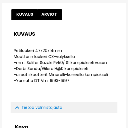
KUVAUS
ARVIOT
KUVAUS
Petilaakeri 47x20x14mm
Moottorin laakeri C3-välyksellä
-mm. Solifer Suzuki Pv50/ S1 kampiakseli vasen
-Derbi Senda/Gilera H@K kampiakseli
-useat skootterit Minarelli-koneella kampiakseli
-Yamaha DT Vm. 1993-1997
Tietoa valmistajasta
Koyo