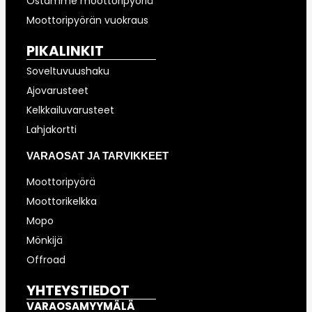
Ostamme moottoripyöriä
Moottoripyörän vuokraus
PIKALINKIT
Soveltuvuushaku
Ajovarusteet
Kelkkailuvarusteet
Lahjakortti
VARAOSAT JA TARVIKKEET
Moottoripyörä
Moottorikelkka
Mopo
Mönkijä
Offroad
YHTEYSTIEDOT
VARAOSAMYYMÄLÄ