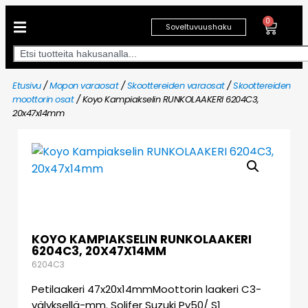
0
Soveltuvuushaku
Etusivu
/
Mopon varaosat
/
Skoottereiden varaosat
/
Skoottereiden
moottorin osat
/ Koyo Kampiakselin RUNKOLAAKERI 6204C3,
20x47x14mm
KOYO KAMPIAKSELIN RUNKOLAAKERI
6204C3, 20X47X14MM
6204C3
Petilaakeri 47x20x14mmMoottorin laakeri C3-
välyksellä-mm. Solifer Suzuki Pv50/ S1