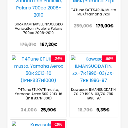
T4Tune KATESARJA, Musta
MBK/Yamaha 7kpl
SnoX KAMPIAKSELINPUOLISKO
259,00
€
179,00
€
Variaattorin Puolelle, Polaris
700cc 2008-2010
176,01
€
167,20
€
-24%
-50%
T4Tune ETUKATE musta,
Kawasaki ILMANSUODATIN,
Yamaha Aerox 50R 2013-16
ZX-7R 1996-03/ZX-7RR
(1PHF837N1000)
1996-97
34,00
€
25,90
€
18,70
€
9,35
€
-18%