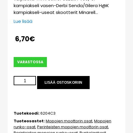
kampiakseli vasen-Derbi Senda/Gilera H@K
kampiakseli-useat skootterit Minarell…
Lue lisää
6,70
€
VARASTOSSA
LISÄÄ OSTOSKORIIN
Tuotekoodi:
6204C3
Tuoteosastot:
Mopojen moottorin osat
,
Mopojen
runko-osat
,
Perinteisten mopojen moottorin osat
,
Perinteisten mopojen runko-osat
,
Runkolaakerit
,