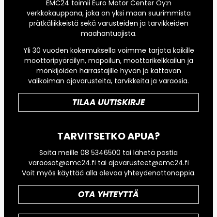
EMC24 toimii Euro Motor Center Oy:n
verkkokauppana, joka on yksi maan suurimmista
prätkäliikkeistä sekä varusteiden ja tarvikkeiden
maahantuojista.
Yli 30 vuoden kokemuksella voimme tarjota kaikille
moottoripyöräilyn, mopoilun, moottorikelkkailun ja
mönkijöiden harrastajille hyvän ja kattavan
valikoiman ajovarusteita, tarvikkeita ja varaosia.
TILAA UUTISKIRJE
TARVITSETKO APUA?
Soita meille 08 5346500 tai lähetä postia
varaosat@emc24.fi tai ajovarusteet@emc24.fi
Voit myös käyttää alla olevaa yhteydenottonappia.
OTA YHTEYTTÄ