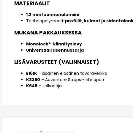
MATERIAALIT
1,2 mm luonnonalumiini
Technopolymeeri:
profiilit, kulmat ja sidontalenk
MUKANA PAKKAUKSESSA
Monolock®-kiinnityslevy
Universaali asennussarja
LISÄVARUSTEET (VALINNAISET)
E161K
– sisäinen elastinen tavaraverkko
KS350
– Adventure Straps -hihnapari
K645
– selkänoja