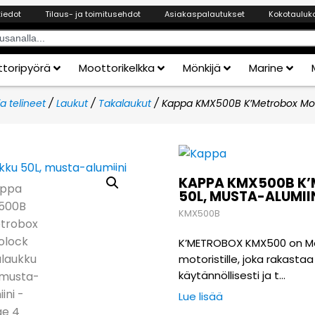
tiedot
Tilaus- ja toimitusehdot
Asiakaspalautukset
Kokotauluk
toripyörä
Moottorikelkka
Mönkijä
Marine
a telineet
/
Laukut
/
Takalaukut
/ Kappa KMX500B K’Metrobox Mon
KAPPA KMX500B K
50L, MUSTA-ALUMII
KMX500B
K’METROBOX KMX500 on Mon
motoristille, joka rakast
käytännöllisesti ja t…
Lue lisää