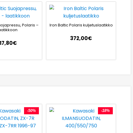
uojapressu, Polaris –
Iron Baltic Polaris kuljetuslaatikko
aatikkoon
372,00
€
117,80
€
-50%
-18%