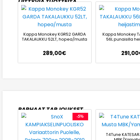
LIITTYVIÄ TUOTTEITA
Kappa Monokey KGR52 GARDA
Kappa Monokey T
TAKALAUKKU 52LT, hopea/musta
56L punaisilla hei
289,00
€
291,00
PARHAAT TARJOUKSET
-5%
T4Tune KATESAR
MBK/Yamaha