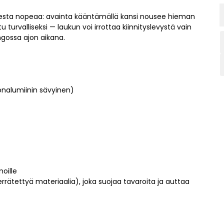
esta nopeaa: avainta kääntämällä kansi nousee hieman
tu turvalliseksi — laukun voi irrottaa kiinnityslevystä vain
ingossa ajon aikana.
nalumiinin sävyinen)
oille
errätettyä materiaalia), joka suojaa tavaroita ja auttaa