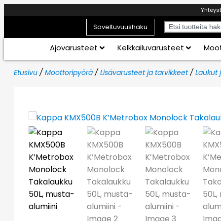
Yhteys
Soveltuvuushaku
Ajovarusteet
Kelkkailuvarusteet
Moot
Etusivu
/
Moottoripyörä
/
Lisävarusteet ja tarvikkeet
/
Laukut j