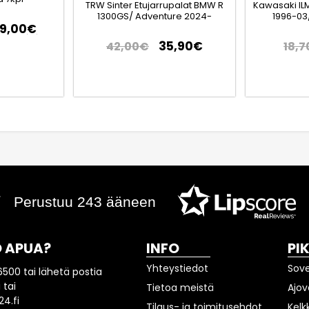
TRW Sinter Etujarrupalat BMW R
Kawasaki IL
1300GS/ Adventure 2024-
1996-03
79,00
€
35,90
€
42,00
€
18,7
Perustuu 243 ääneen
 APUA?
INFO
PI
Yhteystiedot
Sov
6500 tai lähetä postia
 tai
Tietoa meistä
Ajov
4.fi
Tilaus- ja toimitusehdot
Kelk