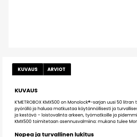
KUVAUS
ARVIOT
KUVAUS
K’METROBOX KMX500 on Monolock®-sarjan uusi 50 litran ta
pyörällä ja haluaa matkustaa käytännöllisesti ja turvallises
ja kestävä – loistovalinta arkeen, työmatkoille ja pidemmill
KMX500 toimitetaan asennusvalmiina: mukana tulee Monol
Nopea ja turvallinen lukitus