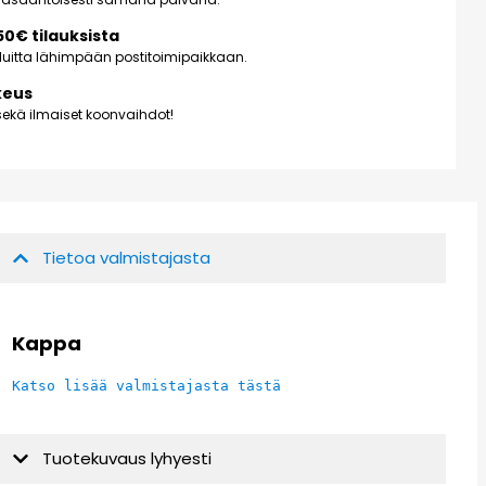
150€ tilauksista
kuluitta lähimpään postitoimipaikkaan.
keus
ekä ilmaiset koonvaihdot!
Tietoa valmistajasta
Kappa
Katso lisää valmistajasta tästä
Tuotekuvaus lyhyesti