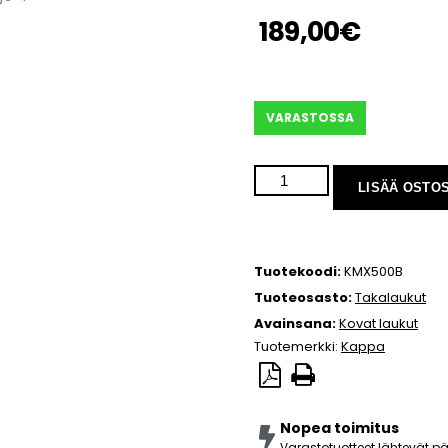
189,00
€
VARASTOSSA
LISÄÄ OSTO
Tuotekoodi:
KMX500B
Tuoteosasto:
Takalaukut
Avainsana:
Kovat laukut
Tuotemerkki:
Kappa
Nopea toimitus
Varastotuotteet lähtevät 