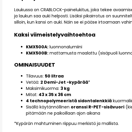
Laukussa on CRABLOCK-painelukitus, joka tekee avaamis
ja laukun saa auki helposti. Lisäksi pikairrotus on suunnitel
silloin, kun kansi on auki. Näin se ei pääse irtoamaan vah
Kaksi viimeistelyvaihtoehtoa
KMX500A:
luonnonalumiini
KMX500B:
mattamusta maalattu (sisäpuoli luonno
OMINAISUUDET
Tilavuus:
50 litraa
Vetää:
2 Demi-Jet -kypärää
*
Maksimikuorma:
3 kg
Mitat:
43 x 35 x 36 cm
4 technopolymeeristä sidontalenkkiä
kuormaliin
Sisällä käytännöllinen
oranssi R-PET-sisävuori
(ki
pitämään ne paikoillaan ajon aikana
*Kypärän mahtuminen riippuu merkistä ja mallista.