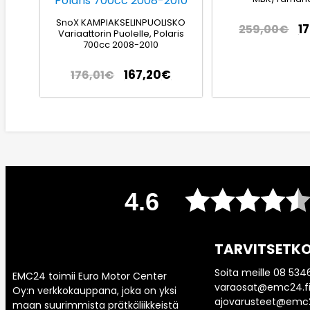
SnoX KAMPIAKSELINPUOLISKO
1
259,00
€
Variaattorin Puolelle, Polaris
700cc 2008-2010
167,20
€
176,01
€
4.6
TARVITSETKO
Soita meille 08 534
EMC24 toimii Euro Motor Center
varaosat@emc24.fi
Oy:n verkkokauppana, joka on yksi
ajovarusteet@emc2
maan suurimmista prätkäliikkeistä