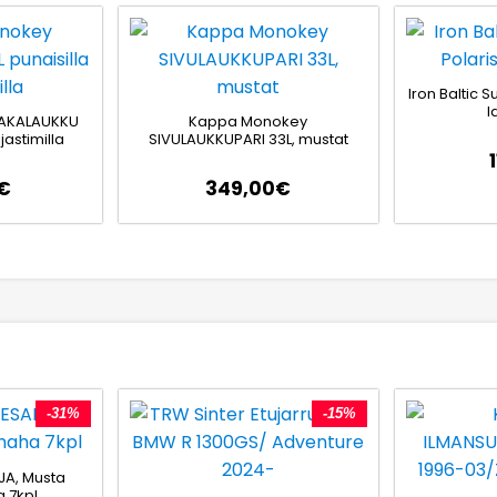
Iron Baltic S
l
AKALAUKKU
Kappa Monokey
jastimilla
SIVULAUKKUPARI 33L, mustat
€
349,00
€
-31%
-15%
JA, Musta
 7kpl