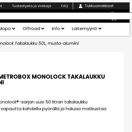
Tukkuasiakkaat
ot
Tuoteohjeita ja vinkkejä
FAQ
0
Mopo
Offroad
Info
Laitemyynti
olock Takalaukku 50L, musta-alumiini
’METROBOX MONOLOCK TAKALAUKKU
NI
olock®-sarjan uusi 50 litran takalaukku
aa vapautta kahdella pyörällä ja haluaa matkustaa