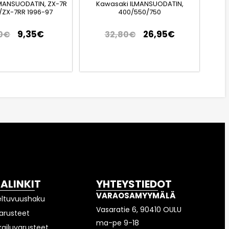
MANSUODATIN, ZX-7R
Kawasaki ILMANSUODATIN,
/ZX-7RR 1996-97
400/550/750
9,35
€
26,95
€
0
€
32,80
€
KALINKIT
YHTEYSTIEDOT
VARAOSAMYYMÄLÄ
eltuvuushaku
Vasaratie 6, 90410 OULU
arusteet
ma-pe 9-18
kailuvarusteet