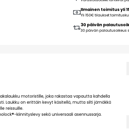
Ilmainen toimitus yli 
Yli 150€ tilaukset toimitus
30 päivän palautusoi
30 päivän palautusoikeus s
kalaukku motoristille, joka rakastaa vapautta kahdella
ti. Laukku on erittäin kevyt käsitellä, mutta silti jämäkkä
e reissuille.
ock®-kiinnityslevy sekä universaali asennussarja.