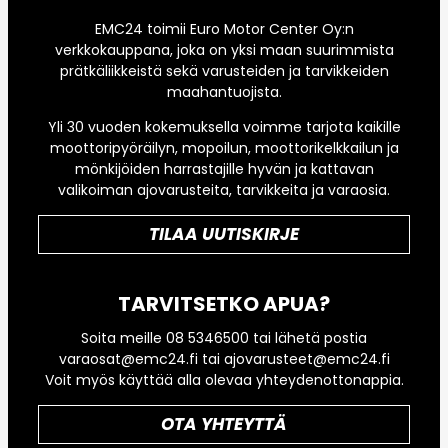
EMC24 toimii Euro Motor Center Oy:n
verkkokauppana, joka on yksi maan suurimmista
prätkäliikkeistä sekä varusteiden ja tarvikkeiden
maahantuojista.
Yli 30 vuoden kokemuksella voimme tarjota kaikille
moottoripyöräilyn, mopoilun, moottorikelkkailun ja
mönkijöiden harrastajille hyvän ja kattavan
valikoiman ajovarusteita, tarvikkeita ja varaosia.
TILAA UUTISKIRJE
TARVITSETKO APUA?
Soita meille 08 5346500 tai lähetä postia
varaosat@emc24.fi tai ajovarusteet@emc24.fi
Voit myös käyttää alla olevaa yhteydenottonappia.
OTA YHTEYTTÄ