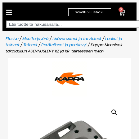
0
Soveltuvuushaku
Etusivu
/
Moottoripyörä
/
Lisävarusteet ja tarvikkeet
/
Laukut ja
telineet
/
Telineet
/
Perätelineet ja perälevyt
/ Kappa Monolock
takalaukun ASENNUSLEVY KZ ja KR-telineeseen nylon