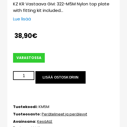
KZ KR Vastaava Givi: 322-M5M Nylon top plate
with fitting kit included…
Lue lisää
38,90
€
VARASTOSSA
LISÄÄ OSTOSKORIIN
Tuotekoodi:
KM5M
Tuoteosasto:
Perätelineet ja perälevyt
Avainsana:
KesäALE