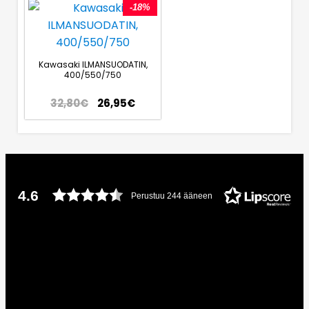
-18%
Kawasaki ILMANSUODATIN,
400/550/750
32,80
€
26,95
€
4.6
Perustuu 244 ääneen