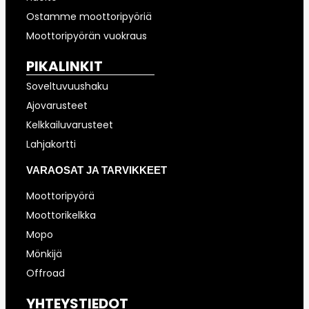
Ostamme moottoripyöriä
Moottoripyörän vuokraus
PIKALINKIT
Soveltuvuushaku
Ajovarusteet
Kelkkailuvarusteet
Lahjakortti
VARAOSAT JA TARVIKKEET
Moottoripyörä
Moottorikelkka
Mopo
Mönkijä
Offroad
YHTEYSTIEDOT