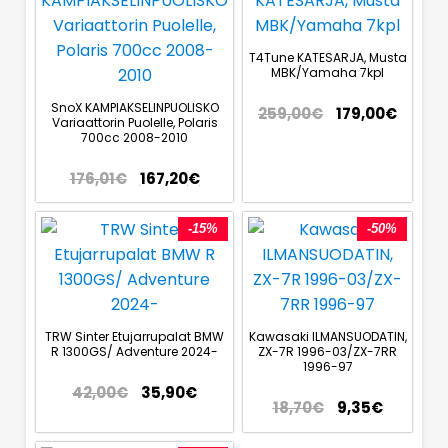
T4Tune KATESARJA, Musta
MBK/Yamaha 7kpl
SnoX KAMPIAKSELINPUOLISKO
259,00
€
179,00
€
Variaattorin Puolelle, Polaris
700cc 2008-2010
176,01
€
167,20
€
-15%
-50%
TRW Sinter Etujarrupalat BMW
Kawasaki ILMANSUODATIN,
R 1300GS/ Adventure 2024-
ZX-7R 1996-03/ZX-7RR
1996-97
42,00
€
35,90
€
18,70
€
9,35
€