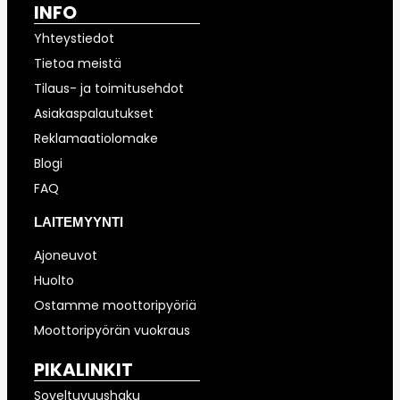
INFO
Yhteystiedot
Tietoa meistä
Tilaus- ja toimitusehdot
Asiakaspalautukset
Reklamaatiolomake
Blogi
FAQ
LAITEMYYNTI
Ajoneuvot
Huolto
Ostamme moottoripyöriä
Moottoripyörän vuokraus
PIKALINKIT
Soveltuvuushaku