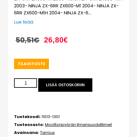
2003- NINJA ZX-6RR ZX600-M1 2004- NINJA ZX-
6RR ZX600-M1H 2004- NINJA ZX-6…
Lue lisää
50,51
€
26,80
€
TILAUSTUOTE
LISÄÄ OSTOSKORIIN
Tuotekoodi:
11013-1301
Tuoteosasto:
Moottoripyörän Ilmansuodattimet
Avainsana:
Tarjous