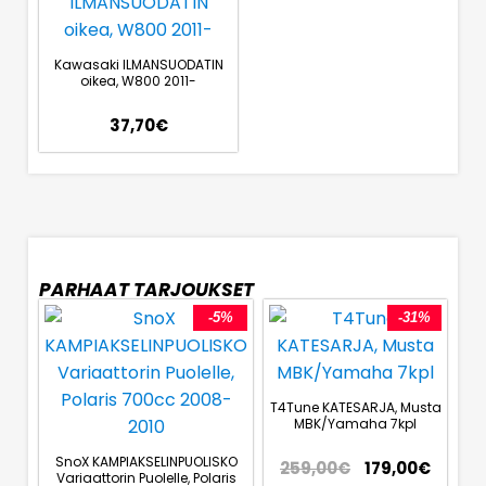
Kawasaki ILMANSUODATIN
oikea, W800 2011-
37,70
€
PARHAAT TARJOUKSET
-5%
-31%
T4Tune KATESARJA, Musta
MBK/Yamaha 7kpl
SnoX KAMPIAKSELINPUOLISKO
259,00
€
179,00
€
Variaattorin Puolelle, Polaris