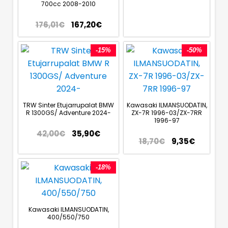
700cc 2008-2010
176,01
€
167,20
€
-15%
-50%
TRW Sinter Etujarrupalat BMW
Kawasaki ILMANSUODATIN,
R 1300GS/ Adventure 2024-
ZX-7R 1996-03/ZX-7RR
1996-97
42,00
€
35,90
€
18,70
€
9,35
€
-18%
Kawasaki ILMANSUODATIN,
400/550/750