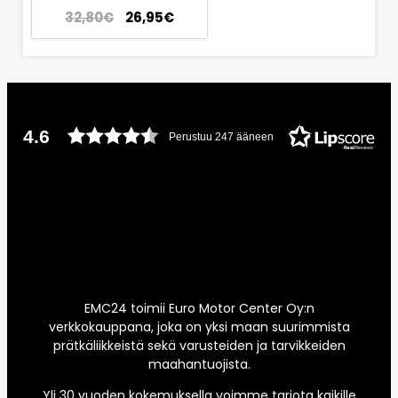
32,80
€
26,95
€
4.6
Perustuu 247 ääneen
EMC24 toimii Euro Motor Center Oy:n
verkkokauppana, joka on yksi maan suurimmista
prätkäliikkeistä sekä varusteiden ja tarvikkeiden
maahantuojista.
Yli 30 vuoden kokemuksella voimme tarjota kaikille