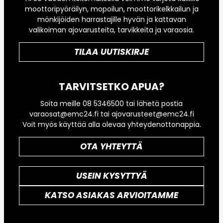
moottoripyöräilyn, mopoilun, moottorikelkkailun ja
mönkijöiden harrastajille hyvän ja kattavan
valikoiman ajovarusteita, tarvikkeita ja varaosia.
TILAA UUTISKIRJE
TARVITSETKO APUA?
Soita meille 08 5346500 tai lähetä postia
varaosat@emc24.fi tai ajovarusteet@emc24.fi
Voit myös käyttää alla olevaa yhteydenottonappia.
OTA YHTEYTTÄ
USEIN KYSYTTYÄ
KATSO ASIAKAS ARVIOITAMME