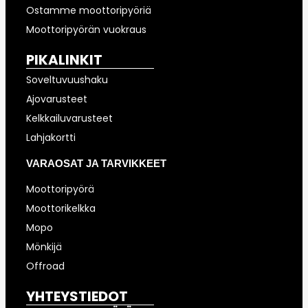
Ostamme moottoripyöriä
Moottoripyörän vuokraus
PIKALINKIT
Soveltuvuushaku
Ajovarusteet
Kelkkailuvarusteet
Lahjakortti
VARAOSAT JA TARVIKKEET
Moottoripyörä
Moottorikelkka
Mopo
Mönkijä
Offroad
YHTEYSTIEDOT