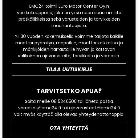
EMC24 toimii Euro Motor Center Oy:n
verkkokauppana, joka on yksi maan suurimmista
prätkäliikkeistä sekä varusteiden ja tarvikkeiden
maahantuojista.
Yli 30 vuoden kokemuksella voimme tarjota kaikille
moottoripyöräilyn, mopoilun, moottorikelkkailun ja
mönkijöiden harrastajille hyvän ja kattavan
valikoiman ajovarusteita, tarvikkeita ja varaosia.
TILAA UUTISKIRJE
TARVITSETKO APUA?
Soita meille 08 5346500 tai lähetä postia
varaosat@emc24.fi tai ajovarusteet@emc24.fi
Voit myös käyttää alla olevaa yhteydenottonappia.
OTA YHTEYTTÄ