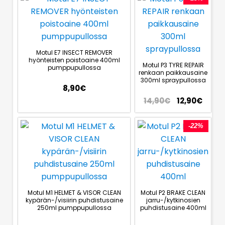
Motul E7 INSECT REMOVER
hyönteisten poistoaine 400ml
Motul P3 TYRE REPAIR
pumppupullossa
renkaan paikkausaine
300ml spraypullossa
8,90
€
14,90
€
12,90
€
-22%
Motul M1 HELMET & VISOR CLEAN
Motul P2 BRAKE CLEAN
kypärän-/visiirin puhdistusaine
jarru-/kytkinosien
250ml pumppupullossa
puhdistusaine 400ml