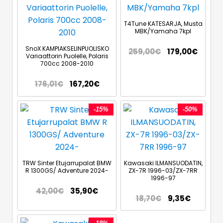
T4Tune KATESARJA, Musta
MBK/Yamaha 7kpl
SnoX KAMPIAKSELINPUOLISKO
259,00
€
179,00
€
Variaattorin Puolelle, Polaris
700cc 2008-2010
176,01
€
167,20
€
-15%
-50%
TRW Sinter Etujarrupalat BMW
Kawasaki ILMANSUODATIN,
R 1300GS/ Adventure 2024-
ZX-7R 1996-03/ZX-7RR
1996-97
42,00
€
35,90
€
18,70
€
9,35
€