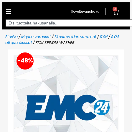
0
Soveltuvuushaku
Etusivu
/
Mopon varaosat
/
Skoottereiden varaosat
/
SYM
/
SYM
alkuperäisosat
/ KICK SPINDLE WASHER
-48%