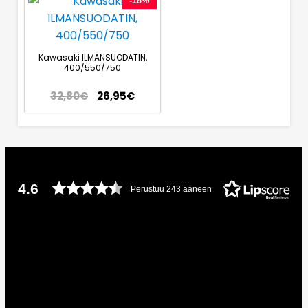
-18%
Kawasaki ILMANSUODATIN,
400/550/750
32,80
€
26,95
€
4.6
Perustuu 243 ääneen