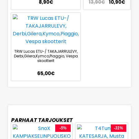
8,90
€
13,90
€
10,90
€
TRW Lucas ETU-/ TAKAJARRULEVY,
Derbi,Gilera,Kymco,Piaggio, Vespa
skootterit
65,00
€
PARHAAT TARJOUKSET
-5%
-31%