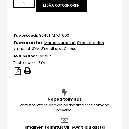
LISÄÄ OSTOSKORIIN
Tuotekoodi:
90451-M7Q-000
Tuoteosastot:
Mopon varaosat
,
Skoottereiden
varaosat
,
SYM
,
SYM alkuperäisosat
Avainsana:
Tarjous
Tuotemerkki:
SYM
Nopea toimitus
Varastotuotteet lähtevät pääsääntöisesti samana
päivänä.
Ilmainen toimitus yli 150€ tilauksista