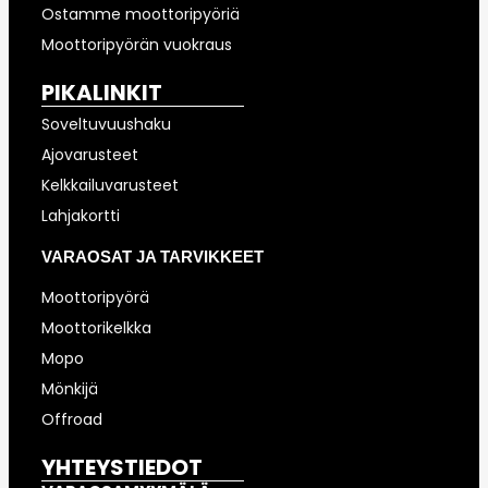
Ostamme moottoripyöriä
Moottoripyörän vuokraus
PIKALINKIT
Soveltuvuushaku
Ajovarusteet
Kelkkailuvarusteet
Lahjakortti
VARAOSAT JA TARVIKKEET
Moottoripyörä
Moottorikelkka
Mopo
Mönkijä
Offroad
YHTEYSTIEDOT