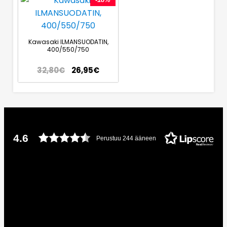
Kawasaki ILMANSUODATIN,
400/550/750
32,80
€
26,95
€
4.6
Perustuu 244 ääneen