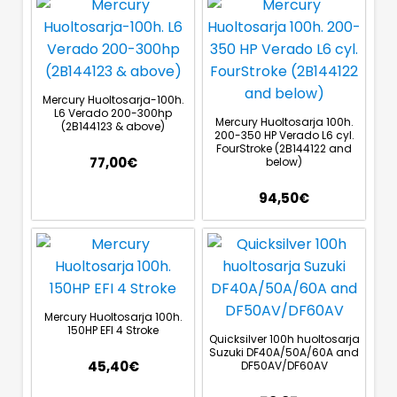
Mercury Huoltosarja-100h.
L6 Verado 200-300hp
Mercury Huoltosarja 100h.
(2B144123 & above)
200-350 HP Verado L6 cyl.
FourStroke (2B144122 and
77,00
€
below)
94,50
€
Mercury Huoltosarja 100h.
150HP EFI 4 Stroke
Quicksilver 100h huoltosarja
Suzuki DF40A/50A/60A and
45,40
€
DF50AV/DF60AV