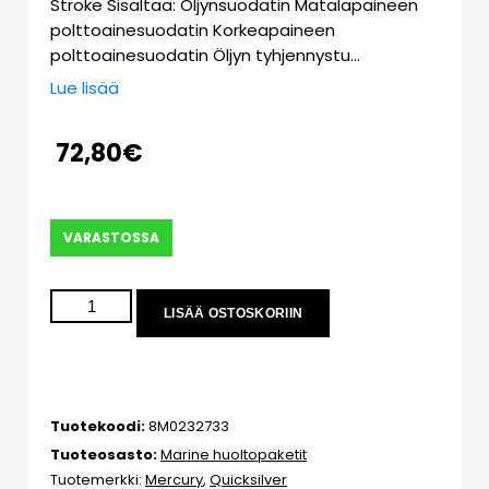
Stroke Sisältää: Öljynsuodatin Matalapaineen
polttoainesuodatin Korkeapaineen
polttoainesuodatin Öljyn tyhjennystu…
Lue lisää
72,80
€
VARASTOSSA
LISÄÄ OSTOSKORIIN
Tuotekoodi:
8M0232733
Tuoteosasto:
Marine huoltopaketit
Tuotemerkki:
Mercury
,
Quicksilver