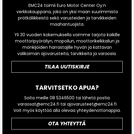
EMC24 toimii Euro Motor Center Oy:n
verkkokauppana, joka on yksi maan suurimmista
prätkäliikkeistä sekä varusteiden ja tarvikkeiden
maahantuojista.
Yli 30 vuoden kokemuksella voimme tarjota kaikille
moottoripyöräilyn, mopoilun, moottorikelkkailun ja
mönkijöiden harrastajille hyvän ja kattavan
valikoiman ajovarusteita, tarvikkeita ja varaosia.
TILAA UUTISKIRJE
TARVITSETKO APUA?
Soita meille 08 5346500 tai lähetä postia
varaosat@emc24.fi tai ajovarusteet@emc24.fi
Voit myös käyttää alla olevaa yhteydenottonappia.
OTA YHTEYTTÄ