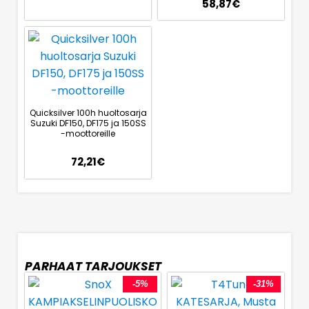
58,87
€
Quicksilver 100h huoltosarja
Suzuki DF150, DF175 ja 150SS
-moottoreille
72,21
€
PARHAAT TARJOUKSET
-5%
-31%