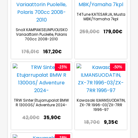
T4Tune KATESARJA, Musta
MBK/Yamaha 7kpl
SnoX KAMPIAKSELINPUOLISKO
259,00
€
179,00
€
Variaattorin Puolelle, Polaris
700cc 2008-2010
176,01
€
167,20
€
-15%
-50%
TRW Sinter Etujarrupalat BMW
Kawasaki ILMANSUODATIN,
R 1300GS/ Adventure 2024-
ZX-7R 1996-03/ZX-7RR
1996-97
42,00
€
35,90
€
18,70
€
9,35
€
-18%