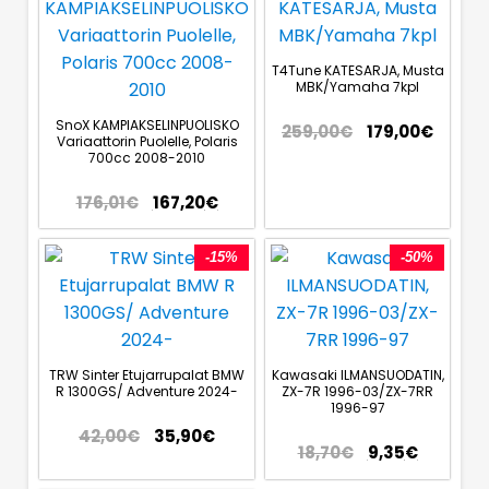
T4Tune KATESARJA, Musta
MBK/Yamaha 7kpl
SnoX KAMPIAKSELINPUOLISKO
259,00
€
179,00
€
Variaattorin Puolelle, Polaris
700cc 2008-2010
176,01
€
167,20
€
-15%
-50%
TRW Sinter Etujarrupalat BMW
Kawasaki ILMANSUODATIN,
R 1300GS/ Adventure 2024-
ZX-7R 1996-03/ZX-7RR
1996-97
42,00
€
35,90
€
18,70
€
9,35
€