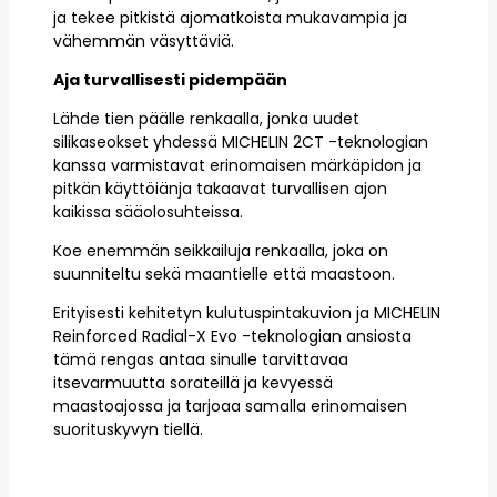
ja tekee pitkistä ajomatkoista mukavampia ja
vähemmän väsyttäviä.
Aja turvallisesti pidempään
Lähde tien päälle renkaalla, jonka uudet
silikaseokset yhdessä MICHELIN 2CT -teknologian
kanssa varmistavat erinomaisen märkäpidon ja
pitkän käyttöiänja takaavat turvallisen ajon
kaikissa sääolosuhteissa.
Koe enemmän seikkailuja renkaalla, joka on
suunniteltu sekä maantielle että maastoon.
Erityisesti kehitetyn kulutuspintakuvion ja MICHELIN
Reinforced Radial-X Evo -teknologian ansiosta
tämä rengas antaa sinulle tarvittavaa
itsevarmuutta sorateillä ja kevyessä
maastoajossa ja tarjoaa samalla erinomaisen
suorituskyvyn tiellä.