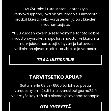
EMC24 toimii Euro Motor Center Oy:n
verkkokauppana, joka on yksi maan suurimmista
prätkäliikkeistä sekä varusteiden ja tarvikkeiden
maahantuojista.
Yli 30 vuoden kokemuksella voimme tarjota kaikille
moottoripyöräilyn, mopoilun, moottorikelkkailun ja
mönkijöiden harrastajille hyvän ja kattavan
valikoiman ajovarusteita, tarvikkeita ja varaosia.
TILAA UUTISKIRJE
TARVITSETKO APUA?
Soita meille 08 5346500 tai lähetä postia
varaosat@emc24.fi tai ajovarusteet@emc24.fi
Voit myös käyttää alla olevaa yhteydenottonappia.
OTA YHTEYTTÄ