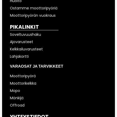
Huolto
Ostamme moottoripyöriä
Moottoripyörän vuokraus
PIKALINKIT
Soveltuvuushaku
Ajovarusteet
Kelkkailuvarusteet
Lahjakortti
VARAOSAT JA TARVIKKEET
Moottoripyörä
Moottorikelkka
Mopo
Mönkijä
Offroad
YHTEYSTIEDOT