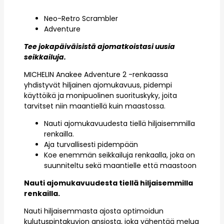
Neo-Retro Scrambler
Adventure
Tee jokapäiväisistä ajomatkoistasi uusia
seikkailuja.
MICHELIN Anakee Adventure 2 -renkaassa
yhdistyvät hiljainen ajomukavuus, pidempi
käyttöikä ja monipuolinen suorituskyky, joita
tarvitset niin maantiellä kuin maastossa.
Nauti ajomukavuudesta tiellä hiljaisemmilla
renkailla.
Aja turvallisesti pidempään
Koe enemmän seikkailuja renkaalla, joka on
suunniteltu sekä maantielle että maastoon
Nauti ajomukavuudesta tiellä hiljaisemmilla
renkailla.
Nauti hiljaisemmasta ajosta optimoidun
kulutuspintakuvion ansiosta, joka vähentää melua