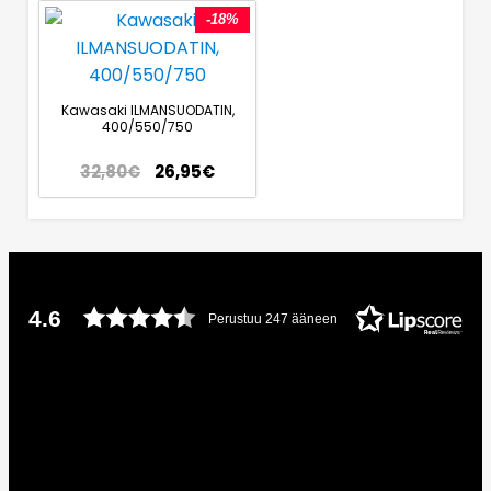
-18%
Kawasaki ILMANSUODATIN,
400/550/750
32,80
€
26,95
€
4.6
Perustuu 247 ääneen