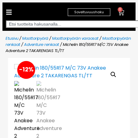
0
Soveltuvuushaku
Etusivu
/
Moottoripyörä
/
Moottoripyörän varaosat
/
Moottoripyörän
renkaat
/
Adventure renkaat
/ Michelin 180/55R17 M/C 73V Anakee
Adventure 2 TAKARENGAS TL/TT
-12%