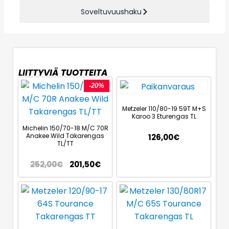
Soveltuvuushaku
LIITTYVIÄ TUOTTEITA
-20%
Metzeler 110/80-19 59T M+S
Karoo 3 Eturengas TL
Michelin 150/70-18 M/C 70R
Anakee Wild Takarengas
126,00
€
TL/TT
252,00
€
201,50
€