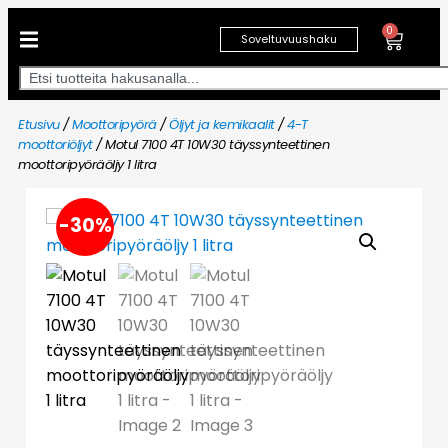
0
Soveltuvuushaku
Etusivu
/
Moottoripyörä
/
Öljyt ja kemikaalit
/
4-T
moottoriöljyt
/ Motul 7100 4T 10W30 täyssynteettinen
moottoripyöräöljy 1 litra
-30%