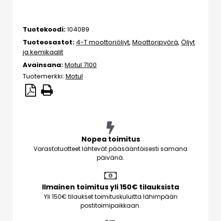
Tuotekoodi:
104089
Tuoteosastot:
4-T moottoriöljyt
,
Moottoripyörä
,
Öljyt
ja kemikaalit
Avainsana:
Motul 7100
Tuotemerkki:
Motul
Nopea toimitus
Varastotuotteet lähtevät pääsääntöisesti samana
päivänä.
Ilmainen toimitus yli 150€ tilauksista
Yli 150€ tilaukset toimituskuluitta lähimpään
postitoimipaikkaan.