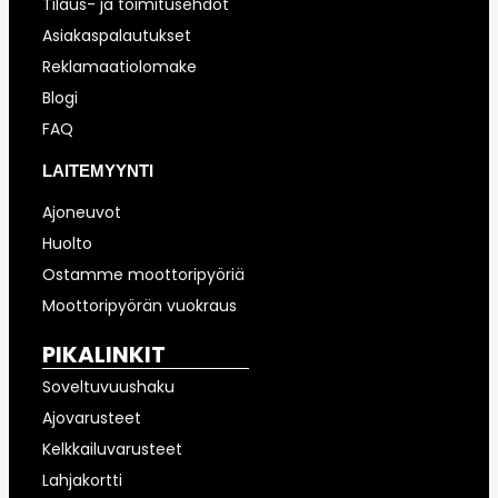
Tilaus- ja toimitusehdot
Asiakaspalautukset
Reklamaatiolomake
Blogi
FAQ
LAITEMYYNTI
Ajoneuvot
Huolto
Ostamme moottoripyöriä
Moottoripyörän vuokraus
PIKALINKIT
Soveltuvuushaku
Ajovarusteet
Kelkkailuvarusteet
Lahjakortti