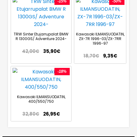
-15%
-50%
TRW Sinter Etujarrupalat BMW
Kawasaki ILMANSUODATIN,
R 1300GS/ Adventure 2024-
ZX-7R 1996-03/ZX-7RR
1996-97
42,00
€
35,90
€
18,70
€
9,35
€
-18%
Kawasaki ILMANSUODATIN,
400/550/750
32,80
€
26,95
€