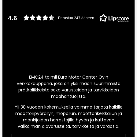
4.6
Perustuu 247 ääneen
EMC24 toimii Euro Motor Center Oy:n
verkkokauppana, joka on yksi maan suurimmista
prätkäliikkeistä sekä varusteiden ja tarvikkeiden
maahantuojista.
Yli 30 vuoden kokemuksella voimme tarjota kaikille
moottoripyöräilyn, mopoilun, moottorikelkkailun ja
mönkijöiden harrastajille hyvän ja kattavan
valikoiman ajovarusteita, tarvikkeita ja varaosia.