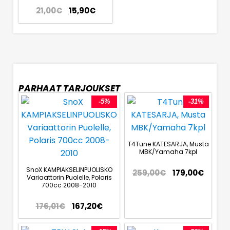
21,00
€
15,90
€
PARHAAT TARJOUKSET
-5%
-31%
T4Tune KATESARJA, Musta
MBK/Yamaha 7kpl
SnoX KAMPIAKSELINPUOLISKO
259,00
€
179,00
€
Variaattorin Puolelle, Polaris
700cc 2008-2010
176,01
€
167,20
€