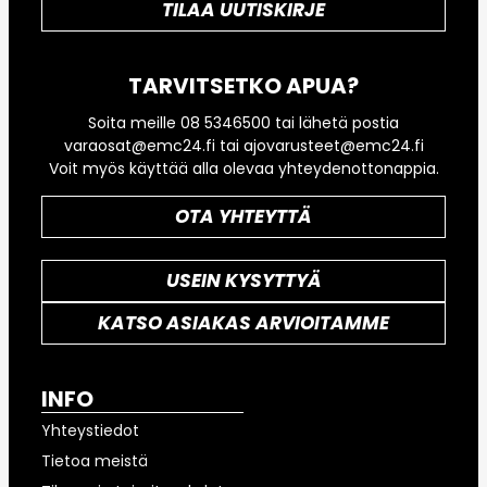
TILAA UUTISKIRJE
TARVITSETKO APUA?
Soita meille 08 5346500 tai lähetä postia
varaosat@emc24.fi tai ajovarusteet@emc24.fi
Voit myös käyttää alla olevaa yhteydenottonappia.
OTA YHTEYTTÄ
USEIN KYSYTTYÄ
KATSO ASIAKAS ARVIOITAMME
INFO
Yhteystiedot
Tietoa meistä