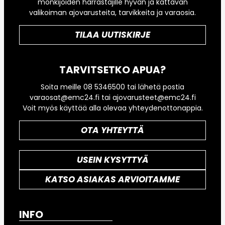
mönkijöiden harrastajille hyvän ja kattavan
valikoiman ajovarusteita, tarvikkeita ja varaosia.
TILAA UUTISKIRJE
TARVITSETKO APUA?
Soita meille 08 5346500 tai lähetä postia
varaosat@emc24.fi tai ajovarusteet@emc24.fi
Voit myös käyttää alla olevaa yhteydenottonappia.
OTA YHTEYTTÄ
USEIN KYSYTTYÄ
KATSO ASIAKAS ARVIOITAMME
INFO