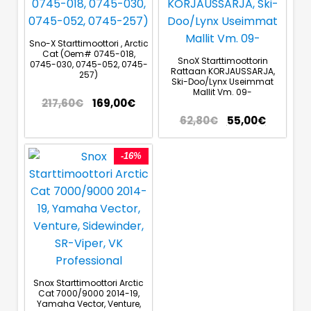
Sno-X Starttimoottori , Arctic
Cat (Oem# 0745-018,
SnoX Starttimoottorin
0745-030, 0745-052, 0745-
Rattaan KORJAUSSARJA,
257)
Ski-Doo/Lynx Useimmat
Mallit Vm. 09-
217,60
€
169,00
€
62,80
€
55,00
€
-16%
Snox Starttimoottori Arctic
Cat 7000/9000 2014-19,
Yamaha Vector, Venture,