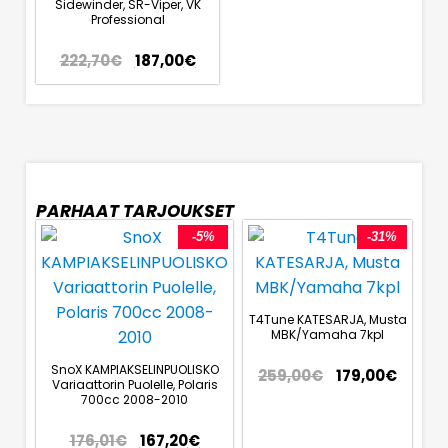
Sidewinder, SR-Viper, VK
Professional
222,70
€
187,00
€
PARHAAT TARJOUKSET
-5%
-31%
T4Tune KATESARJA, Musta
MBK/Yamaha 7kpl
SnoX KAMPIAKSELINPUOLISKO
259,00
€
179,00
€
Variaattorin Puolelle, Polaris
700cc 2008-2010
176,01
€
167,20
€