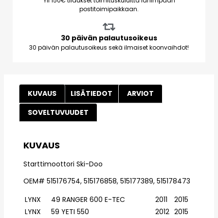
Yli 150€ tilaukset toimituskuluitta lähimpään
postitoimipaikkaan.
30 päivän palautusoikeus
30 päivän palautusoikeus sekä ilmaiset koonvaihdot!
KUVAUS
LISÄTIEDOT
ARVIOT
SOVELTUVUUDET
KUVAUS
Starttimoottori Ski-Doo
OEM# 515176754, 515176858, 515177389, 515178473
LYNX
49 RANGER 600 E-TEC
2011
2015
LYNX
59 YETI 550
2012
2015