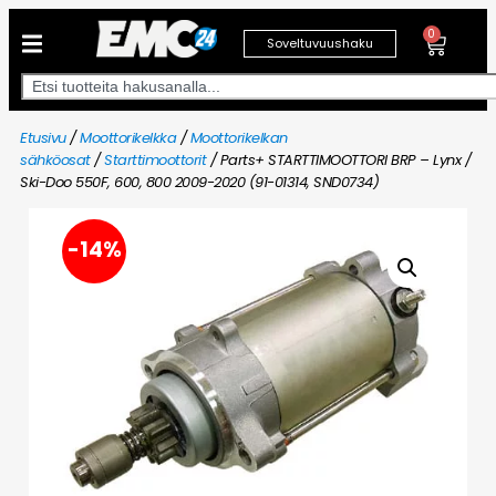
0
Soveltuvuushaku
Etusivu
/
Moottorikelkka
/
Moottorikelkan
sähköosat
/
Starttimoottorit
/ Parts+ STARTTIMOOTTORI BRP – Lynx /
Ski-Doo 550F, 600, 800 2009-2020 (91-01314, SND0734)
-14%