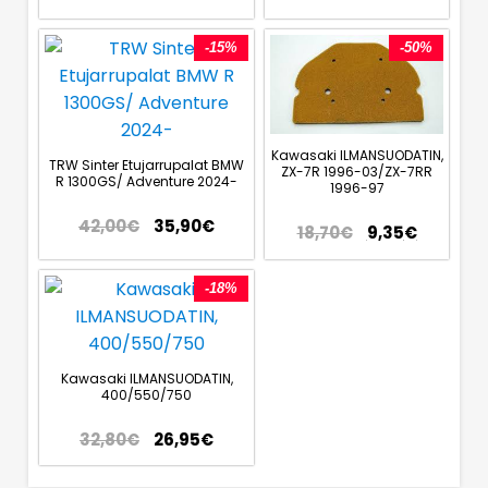
-15%
-50%
Kawasaki ILMANSUODATIN,
TRW Sinter Etujarrupalat BMW
ZX-7R 1996-03/ZX-7RR
R 1300GS/ Adventure 2024-
1996-97
42,00
€
35,90
€
18,70
€
9,35
€
-18%
Kawasaki ILMANSUODATIN,
400/550/750
32,80
€
26,95
€