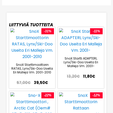
LIITTYVIÄ TUOTTEITA
-31%
-11%
SnoX Startti ADAPTERI,
Lynx/Ski-Doo Useita Eri
SnoX Starttimoottorin
Malleja Vm. 2001-
RATAS, Lynx/Ski-Doo Useita
Eri Malleja Vm. 2001-2010
13,20
€
11,80
€
57,00
€
39,50
€
-22%
-12%