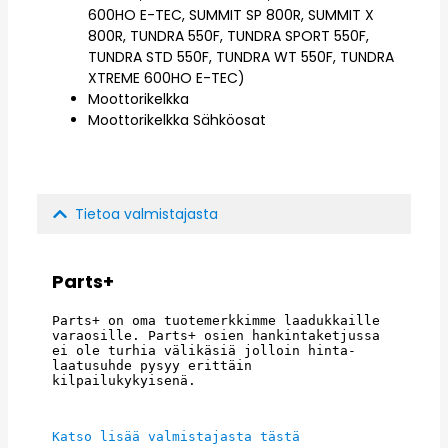
600HO E-TEC, SUMMIT SP 800R, SUMMIT X
800R, TUNDRA 550F, TUNDRA SPORT 550F,
TUNDRA STD 550F, TUNDRA WT 550F, TUNDRA
XTREME 600HO E-TEC)
Moottorikelkka
Moottorikelkka Sähköosat
Tietoa valmistajasta
Parts+
Parts+ on oma tuotemerkkimme laadukkaille 
varaosille. Parts+ osien hankintaketjussa 
ei ole turhia välikäsiä jolloin hinta- 
laatusuhde pysyy erittäin 
kilpailukykyisenä.
Katso lisää valmistajasta tästä