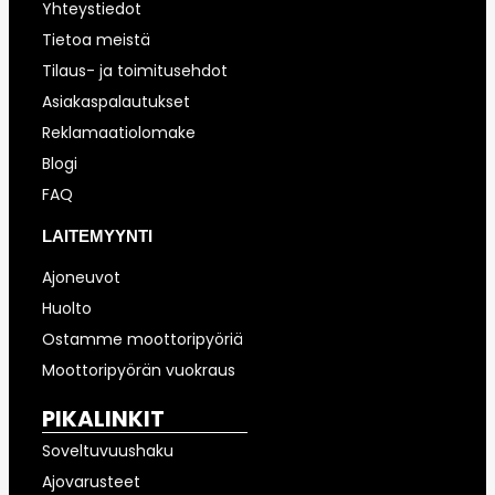
Yhteystiedot
Tietoa meistä
Tilaus- ja toimitusehdot
Asiakaspalautukset
Reklamaatiolomake
Blogi
FAQ
LAITEMYYNTI
Ajoneuvot
Huolto
Ostamme moottoripyöriä
Moottoripyörän vuokraus
PIKALINKIT
Soveltuvuushaku
Ajovarusteet