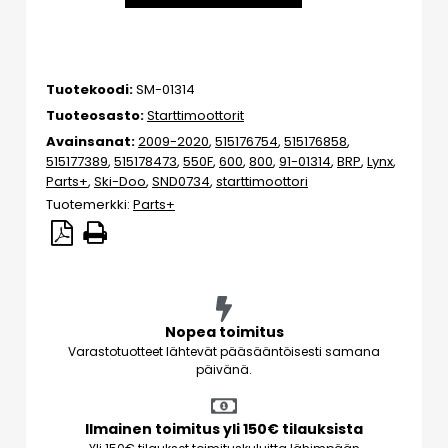
Tuotekoodi:
SM-01314
Tuoteosasto:
Starttimoottorit
Avainsanat:
2009-2020
,
515176754
,
515176858
,
515177389
,
515178473
,
550F
,
600
,
800
,
91-01314
,
BRP
,
Lynx
,
Parts+
,
Ski-Doo
,
SND0734
,
starttimoottori
Tuotemerkki:
Parts+
Nopea toimitus
Varastotuotteet lähtevät pääsääntöisesti samana
päivänä.
Ilmainen toimitus yli 150€ tilauksista