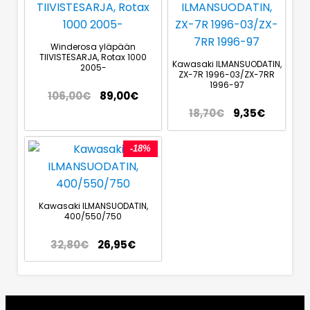
Winderosa yläpään
TIIVISTESARJA, Rotax 1000
Kawasaki ILMANSUODATIN,
2005-
ZX-7R 1996-03/ZX-7RR
1996-97
106,00
€
89,00
€
18,70
€
9,35
€
-18%
Kawasaki ILMANSUODATIN,
400/550/750
32,80
€
26,95
€