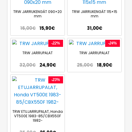
TRW JARRUKENGÄT 090×20
TRW JARRUKENGÄT 115×15
mm
mm
16,00
€
15,90
€
31,00
€
-22%
-24%
TRW JARRUPALAT
TRW JARRUPALAT
32,00
€
24,90
€
25,00
€
18,90
€
-23%
TRW ETUJARRUPALAT, Honda
VT500E 1983-85/CBX550F
1982-