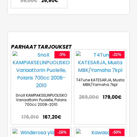
35,00
€
26,90
€
PARHAAT TARJOUKSET
-5%
-31%
T4Tune KATESARJA, Musta
MBK/Yamaha 7kpl
SnoX KAMPIAKSELINPUOLISKO
259,00
€
179,00
€
Variaattorin Puolelle, Polaris
700cc 2008-2010
176,01
€
167,20
€
-16%
-50%