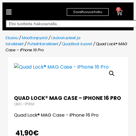
0
Soveltuvuushaku
Etusivu
/
Moottoripyörä
/
Lisävarusteet ja
tarvikkeet
/
Puhelintarvikkeet
/
Quadlock kuoret
/ Quad Lock® MAG
Case – iPhone 16 Pro
QUAD LOCK® MAG CASE – IPHONE 16 PRO
QMC-IP16M
Quad Lock® MAG Case - iPhone 16 Pro
41,90
€