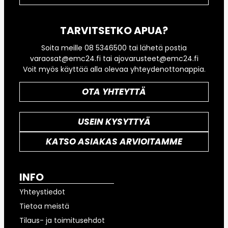
TARVITSETKO APUA?
Soita meille 08 5346500 tai lähetä postia
varaosat@emc24.fi tai ajovarusteet@emc24.fi
Voit myös käyttää alla olevaa yhteydenottonappia.
OTA YHTEYTTÄ
USEIN KYSYTTYÄ
KATSO ASIAKAS ARVIOITAMME
INFO
Yhteystiedot
Tietoa meistä
Tilaus- ja toimitusehdot