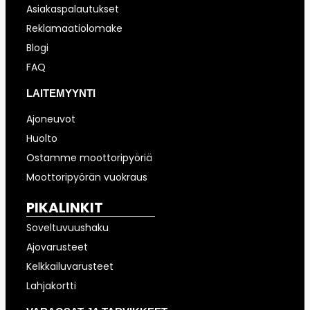
Asiakaspalautukset
Reklamaatiolomake
Blogi
FAQ
LAITEMYYNTI
Ajoneuvot
Huolto
Ostamme moottoripyöriä
Moottoripyörän vuokraus
PIKALINKIT
Soveltuvuushaku
Ajovarusteet
Kelkkailuvarusteet
Lahjakortti