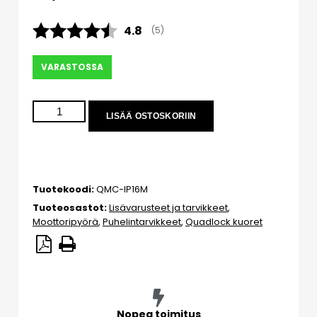
Keskimääräinen luokitus:
4.8
(
äänet:
5
)
VARASTOSSA
LISÄÄ OSTOSKORIIN
Tuotekoodi:
QMC-IP16M
Tuoteosastot:
Lisävarusteet ja tarvikkeet
,
Moottoripyörä
,
Puhelintarvikkeet
,
Quadlock kuoret
Nopea toimitus