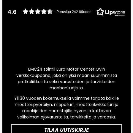
4.6
Perustuu 242 ääneen
EMC24 toimii Euro Motor Center Oy:n
verkkokauppana, joka on yksi maan suurimmista
prätkäliikkeistä sekä varusteiden ja tarvikkeiden
maahantuojista.
Yli 30 vuoden kokemuksella voimme tarjota kaikille
moottoripyöräilyn, mopoilun, moottorikelkkailun ja
mönkijöiden harrastajille hyvän ja kattavan
valikoiman ajovarusteita, tarvikkeita ja varaosia.
TILAA UUTISKIRJE