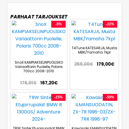
PARHAAT TARJOUKSET
-5%
-31%
T4Tune KATESARJA, Musta
MBK/Yamaha 7kpl
SnoX KAMPIAKSELINPUOLISKO
259,00
€
179,00
€
Variaattorin Puolelle, Polaris
700cc 2008-2010
176,01
€
167,20
€
-15%
-50%
TRW Sinter Etujarrupalat BMW
Kawasaki ILMANSUODATIN,