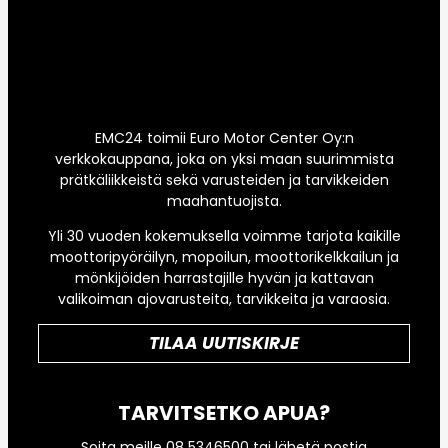
EMC24 toimii Euro Motor Center Oy:n
verkkokauppana, joka on yksi maan suurimmista
prätkäliikkeistä sekä varusteiden ja tarvikkeiden
maahantuojista.
Yli 30 vuoden kokemuksella voimme tarjota kaikille
moottoripyöräilyn, mopoilun, moottorikelkkailun ja
mönkijöiden harrastajille hyvän ja kattavan
valikoiman ajovarusteita, tarvikkeita ja varaosia.
TILAA UUTISKIRJE
TARVITSETKO APUA?
Soita meille 08 5346500 tai lähetä postia