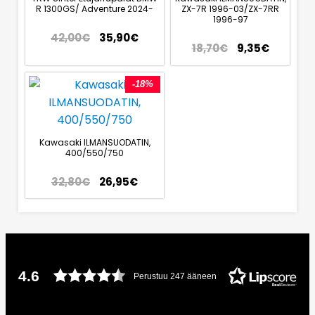
R 1300GS/ Adventure 2024-
ZX-7R 1996-03/ZX-7RR
1996-97
42,00
€
35,90
€
18,70
€
9,35
€
-18%
Kawasaki ILMANSUODATIN,
400/550/750
32,80
€
26,95
€
4.6
Perustuu 247 ääneen