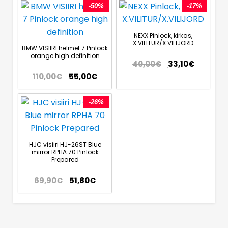
-50%
-17%
NEXX Pinlock, kirkas,
X.VILITUR/X.VILIJORD
BMW VISIIRI helmet 7 Pinlock
orange high definition
40,00
€
33,10
€
110,00
€
55,00
€
-26%
HJC visiiri HJ-26ST Blue
mirror RPHA 70 Pinlock
Prepared
69,90
€
51,80
€