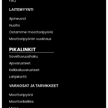
FAQ
LAITEMYYNTI
Ajoneuvot
Huolto
Ostamme moottoripyöriä
Moottoripyörän vuokraus
PIKALINKIT
Soveltuvuushaku
Ajovarusteet
Kelkkailuvarusteet
Lahjakortti
VARAOSAT JA TARVIKKEET
Moottoripyörä
Moottorikelkka