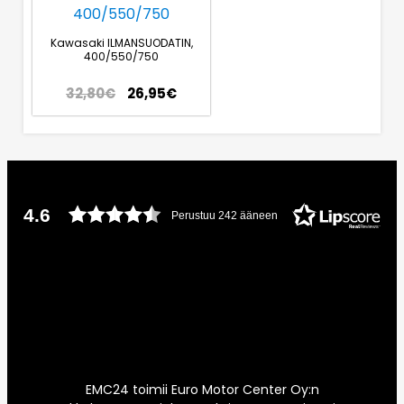
Kawasaki ILMANSUODATIN,
400/550/750
32,80
€
26,95
€
4.6
Perustuu 242 ääneen
EMC24 toimii Euro Motor Center Oy:n