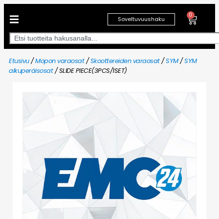
0
Soveltuvuushaku
Etusivu
/
Mopon varaosat
/
Skoottereiden varaosat
/
SYM
/
SYM
alkuperäisosat
/ SLIDE PIECE(3PCS/1SET)