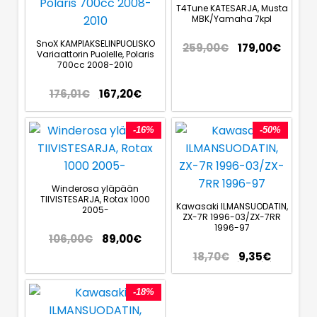
T4Tune KATESARJA, Musta
MBK/Yamaha 7kpl
SnoX KAMPIAKSELINPUOLISKO
259,00
€
179,00
€
Variaattorin Puolelle, Polaris
700cc 2008-2010
176,01
€
167,20
€
-16%
-50%
Winderosa yläpään
TIIVISTESARJA, Rotax 1000
Kawasaki ILMANSUODATIN,
2005-
ZX-7R 1996-03/ZX-7RR
1996-97
106,00
€
89,00
€
18,70
€
9,35
€
-18%