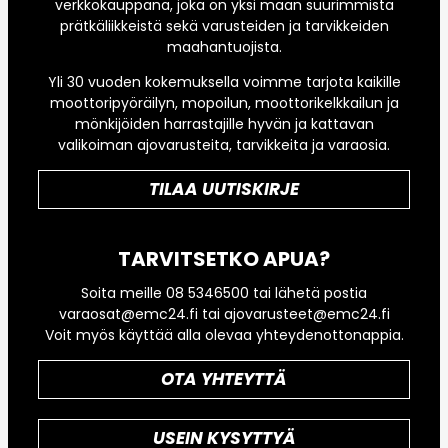
verkkokauppana, joka on yksi maan suurimmista
prätkäliikkeistä sekä varusteiden ja tarvikkeiden
maahantuojista.
Yli 30 vuoden kokemuksella voimme tarjota kaikille
moottoripyöräilyn, mopoilun, moottorikelkkailun ja
mönkijöiden harrastajille hyvän ja kattavan
valikoiman ajovarusteita, tarvikkeita ja varaosia.
TILAA UUTISKIRJE
TARVITSETKO APUA?
Soita meille 08 5346500 tai lähetä postia
varaosat@emc24.fi tai ajovarusteet@emc24.fi
Voit myös käyttää alla olevaa yhteydenottonappia.
OTA YHTEYTTÄ
USEIN KYSYTTYÄ