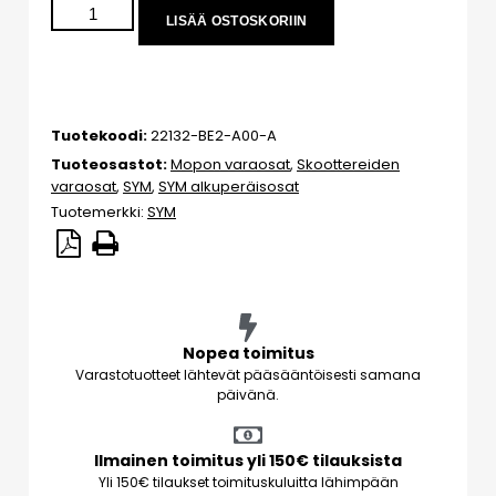
LISÄÄ OSTOSKORIIN
Tuotekoodi:
22132-BE2-A00-A
Tuoteosastot:
Mopon varaosat
,
Skoottereiden
varaosat
,
SYM
,
SYM alkuperäisosat
Tuotemerkki:
SYM
Nopea toimitus
Varastotuotteet lähtevät pääsääntöisesti samana
päivänä.
Ilmainen toimitus yli 150€ tilauksista
Yli 150€ tilaukset toimituskuluitta lähimpään