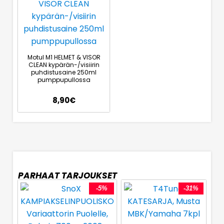
Motul M1 HELMET & VISOR
CLEAN kypärän-/visiirin
puhdistusaine 250ml
pumppupullossa
8,90
€
PARHAAT TARJOUKSET
-5%
-31%