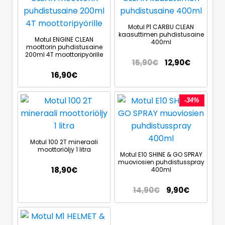
Motul P1 CARBU CLEAN
kaasuttimen puhdistusaine
Motul ENGINE CLEAN
400ml
moottorin puhdistusaine
200ml 4T moottoripyörille
15,90
€
12,90
€
16,90
€
-34%
Motul 100 2T mineraali
moottoriöljy 1 litra
Motul E10 SHINE & GO SPRAY
muoviosien puhdistusspray
18,90
€
400ml
14,90
€
9,90
€