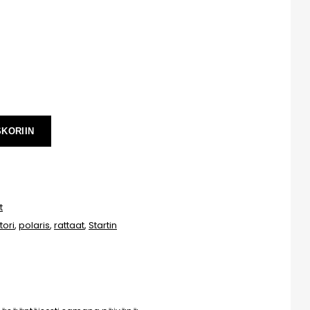
äräinen luokitus:
et:
SKORIIN
t
ori
,
polaris
,
rattaat
,
Startin