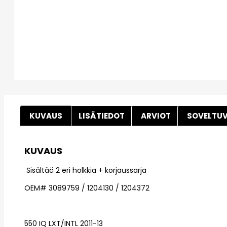
KUVAUS
LISÄTIEDOT
ARVIOT
SOVELTU
KUVAUS
Sisältää 2 eri holkkia + korjaussarja
OEM# 3089759 / 1204130 / 1204372
550 IQ LXT/INTL 2011-13