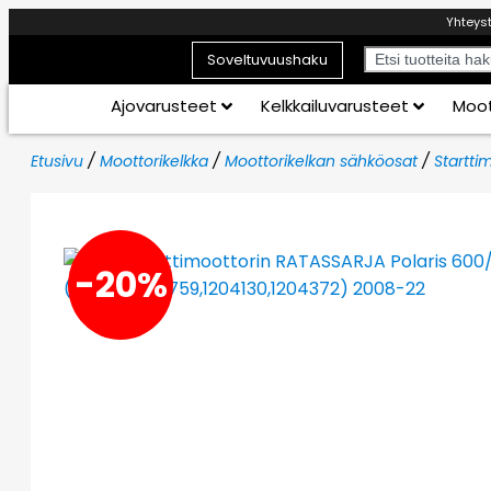
Yhteys
Soveltuvuushaku
Ajovarusteet
Kelkkailuvarusteet
Moot
Etusivu
/
Moottorikelkka
/
Moottorikelkan sähköosat
/
Starttim
-20%