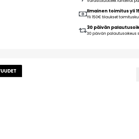
Varastotuotteet lähtevät 
Ilmainen toimitus yli 
Yli 150€ tilaukset toimitus
30 päivän palautusoi
30 päivän palautusoikeus s
VUUDET