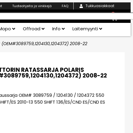
Tukkuasiakkaat
ot
Tuoteohjeita ja vinkkejä
FAQ
0
Mopo
Offroad
Info
Laitemyynti
00 (OEM#3089759,1204130,1204372) 2008-22
TORIN RATASSARJA POLARIS
3089759,1204130,1204372) 2008-22
orjaussarja OEM# 3089759 / 1204130 / 1204372 550
 SHIFT/ES 2010-13 550 SHIFT 136/ES/CND ES/CND ES