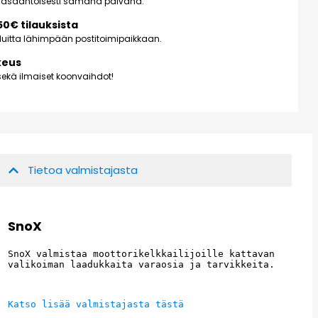
pääsääntöisesti samana päivänä.
150€ tilauksista
kuluitta lähimpään postitoimipaikkaan.
keus
ekä ilmaiset koonvaihdot!
Tietoa valmistajasta
SnoX
SnoX valmistaa moottorikelkkailijoille kattavan 
valikoiman laadukkaita varaosia ja tarvikkeita.
Katso lisää valmistajasta tästä