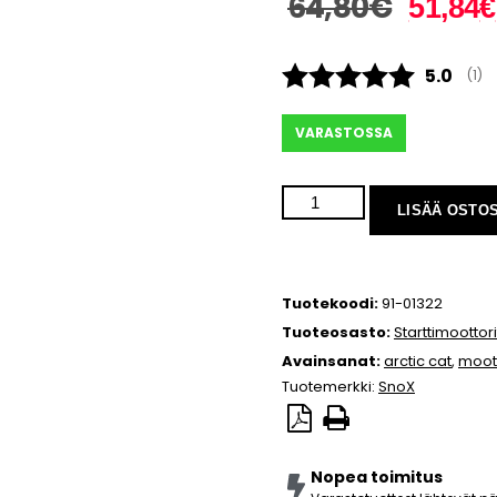
64,80
€
51,84
€
Keskimä
5.0
(
ään
1
)
VARASTOSSA
LISÄÄ OSTO
Tuotekoodi:
91-01322
Tuoteosasto:
Starttimoottori
Avainsanat:
arctic cat
,
moott
Tuotemerkki:
SnoX
Nopea toimitus