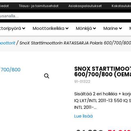
tiedot
Tilaus- ja toimitusehdot
Asiakaspalautukset
Kokotauluk
toripyörä
Moottorikelkka
Mönkijä
Marine
oottorit
/ SnoX Starttimoottorin RATASSARJA Polaris 600/700/8
SNOX STARTTIMOOT
600/700/800 (OEM#
91-01322
Sisältää 2 eri holkkia + k
IQ LXT/INTL 2011-13 550 IQ
INTL 2011-…
Lue lisää