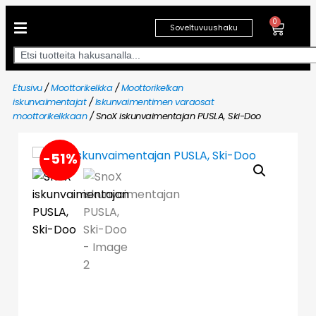
0
Soveltuvuushaku
Etusivu
/
Moottorikelkka
/
Moottorikelkan
iskunvaimentajat
/
Iskunvaimentimen varaosat
moottorikelkkaan
/ SnoX iskunvaimentajan PUSLA, Ski-Doo
-51%