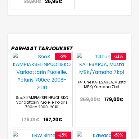
32,80
€
26,95
€
PARHAAT TARJOUKSET
-5%
-31%
T4Tune KATESARJA, Musta
MBK/Yamaha 7kpl
SnoX KAMPIAKSELINPUOLISKO
259,00
€
179,00
€
Variaattorin Puolelle, Polaris
700cc 2008-2010
176,01
€
167,20
€
-15%
-50%