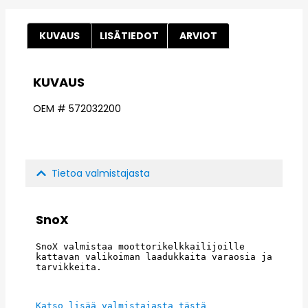
KUVAUS
LISÄTIEDOT
ARVIOT
KUVAUS
OEM # 572032200
Tietoa valmistajasta
SnoX
SnoX valmistaa moottorikelkkailijoille 
kattavan valikoiman laadukkaita varaosia ja 
tarvikkeita.
Katso lisää valmistajasta tästä