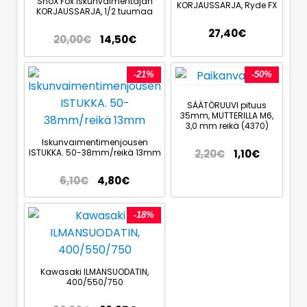
SnoX Fox Iskunvaimentajan
KORJAUSSARJA, Ryde FX
KORJAUSSARJA, 1/2 tuumaa
27,40
€
20,00
€
14,50
€
-21%
-50%
SÄÄTÖRUUVI pituus
35mm, MUTTERILLA M6,
3,0 mm reikä (4370)
Iskunvaimentimenjousen
ISTUKKA. 50-38mm/reikä 13mm
2,20
€
1,10
€
6,10
€
4,80
€
-18%
Kawasaki ILMANSUODATIN,
400/550/750