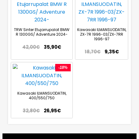
TRW Sinter Etujarrupalat BMW
Kawasaki ILMANSUODATIN,
R 1300GS/ Adventure 2024-
ZX-7R 1996-03/ZX-7RR
1996-97
42,00
€
35,90
€
18,70
€
9,35
€
-18%
Kawasaki ILMANSUODATIN,
400/550/750
32,80
€
26,95
€