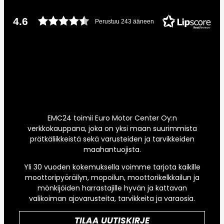
4.6
Perustuu 243 ääneen
EMC24 toimii Euro Motor Center Oy:n
verkkokauppana, joka on yksi maan suurimmista
prätkäliikkeistä sekä varusteiden ja tarvikkeiden
maahantuojista.
Yli 30 vuoden kokemuksella voimme tarjota kaikille
moottoripyöräilyn, mopoilun, moottorikelkkailun ja
mönkijöiden harrastajille hyvän ja kattavan
valikoiman ajovarusteita, tarvikkeita ja varaosia.
TILAA UUTISKIRJE