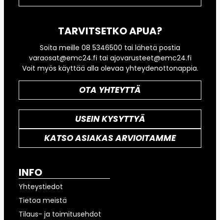
TARVITSETKO APUA?
Soita meille 08 5346500 tai lähetä postia
varaosat@emc24.fi tai ajovarusteet@emc24.fi
Voit myös käyttää alla olevaa yhteydenottonappia.
OTA YHTEYTTÄ
USEIN KYSYTTYÄ
KATSO ASIAKAS ARVIOITAMME
INFO
Yhteystiedot
Tietoa meistä
Tilaus- ja toimitusehdot