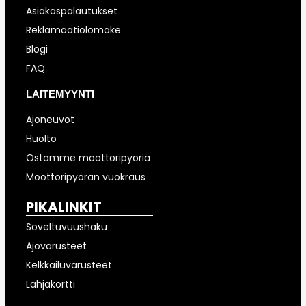
Asiakaspalautukset
Reklamaatiolomake
Blogi
FAQ
LAITEMYYNTI
Ajoneuvot
Huolto
Ostamme moottoripyöriä
Moottoripyörän vuokraus
PIKALINKIT
Soveltuvuushaku
Ajovarusteet
Kelkkailuvarusteet
Lahjakortti