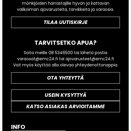
mönkijöiden harrastajille hyvän ja kattavan
valikoiman ajovarusteita, tarvikkeita ja varaosia.
TILAA UUTISKIRJE
TARVITSETKO APUA?
Soita meille 08 5346500 tai lähetä postia
varaosat@emc24.fi tai ajovarusteet@emc24.fi
Voit myös käyttää alla olevaa yhteydenottonappia.
OTA YHTEYTTÄ
USEIN KYSYTTYÄ
KATSO ASIAKAS ARVIOITAMME
INFO