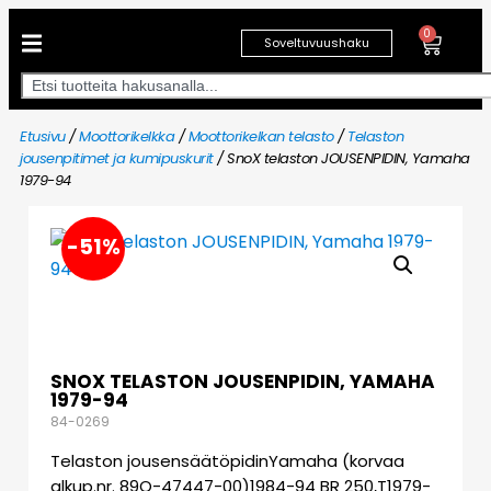
0
Soveltuvuushaku
Etusivu
/
Moottorikelkka
/
Moottorikelkan telasto
/
Telaston
jousenpitimet ja kumipuskurit
/ SnoX telaston JOUSENPIDIN, Yamaha
1979-94
-51%
SNOX TELASTON JOUSENPIDIN, YAMAHA
1979-94
84-0269
Telaston jousensäätöpidinYamaha (korvaa
alkup.nr. 89O-47447-00)1984-94 BR 250,T1979-