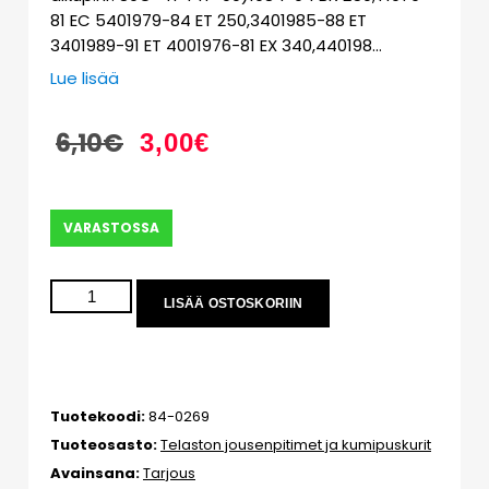
81 EC 5401979-84 ET 250,3401985-88 ET
3401989-91 ET 4001976-81 EX 340,440198…
Lue lisää
6,10
€
3,00
€
VARASTOSSA
LISÄÄ OSTOSKORIIN
Tuotekoodi:
84-0269
Tuoteosasto:
Telaston jousenpitimet ja kumipuskurit
Avainsana:
Tarjous