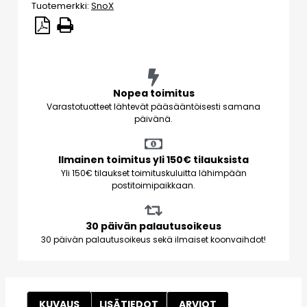
Tuotemerkki:
SnoX
Nopea toimitus
Varastotuotteet lähtevät pääsääntöisesti samana
päivänä.
Ilmainen toimitus yli 150€ tilauksista
Yli 150€ tilaukset toimituskuluitta lähimpään
postitoimipaikkaan.
30 päivän palautusoikeus
30 päivän palautusoikeus sekä ilmaiset koonvaihdot!
KUVAUS
LISÄTIEDOT
ARVIOT