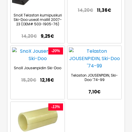
14,20
€
11,36
€
SnoX Telaston kumipuskuri
Ski-Doo useat mallit 2007-
23 (OEM# 503-1905-76)
14,20
€
9,25
€
-20%
SnoX Jousenpidin Ski-Doo
Telaston JOUSENPIDIN, Ski-
15,20
€
12,16
€
Doo ’74-99
7,10
€
-13%