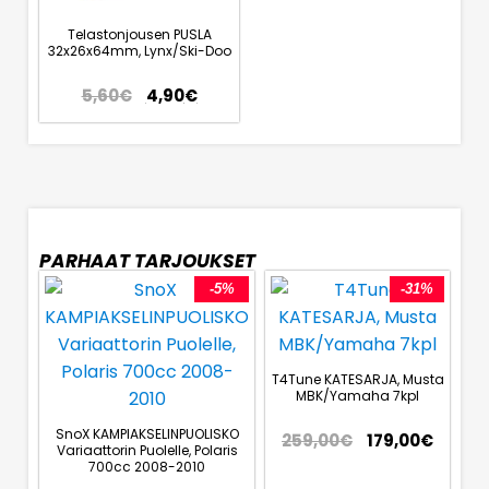
Telastonjousen PUSLA
32x26x64mm, Lynx/Ski-Doo
5,60
€
4,90
€
PARHAAT TARJOUKSET
-5%
-31%
T4Tune KATESARJA, Musta
MBK/Yamaha 7kpl
SnoX KAMPIAKSELINPUOLISKO
259,00
€
179,00
€
Variaattorin Puolelle, Polaris
700cc 2008-2010