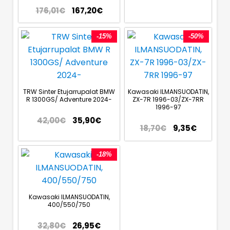
176,01
€
167,20
€
-15%
-50%
TRW Sinter Etujarrupalat BMW
Kawasaki ILMANSUODATIN,
R 1300GS/ Adventure 2024-
ZX-7R 1996-03/ZX-7RR
1996-97
42,00
€
35,90
€
18,70
€
9,35
€
-18%
Kawasaki ILMANSUODATIN,
400/550/750
32,80
€
26,95
€