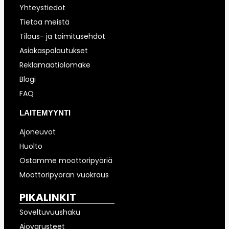
Yhteystiedot
Tietoa meistä
Tilaus- ja toimitusehdot
Asiakaspalautukset
Reklamaatiolomake
Blogi
FAQ
LAITEMYYNTI
Ajoneuvot
Huolto
Ostamme moottoripyöriä
Moottoripyörän vuokraus
PIKALINKIT
Soveltuvuushaku
Ajovarusteet