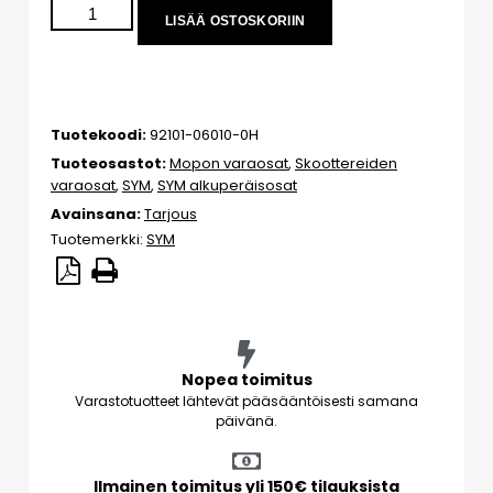
LISÄÄ OSTOSKORIIN
Tuotekoodi:
92101-06010-0H
Tuoteosastot:
Mopon varaosat
,
Skoottereiden
varaosat
,
SYM
,
SYM alkuperäisosat
Avainsana:
Tarjous
Tuotemerkki:
SYM
Nopea toimitus
Varastotuotteet lähtevät pääsääntöisesti samana
päivänä.
Ilmainen toimitus yli 150€ tilauksista