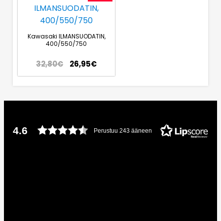
Kawasaki ILMANSUODATIN,
400/550/750
32,80
€
26,95
€
4.6
Perustuu 243 ääneen