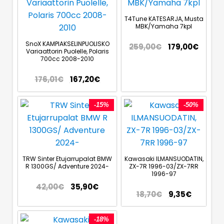
T4Tune KATESARJA, Musta
MBK/Yamaha 7kpl
SnoX KAMPIAKSELINPUOLISKO
259,00
€
179,00
€
Variaattorin Puolelle, Polaris
700cc 2008-2010
176,01
€
167,20
€
-15%
-50%
TRW Sinter Etujarrupalat BMW
Kawasaki ILMANSUODATIN,
R 1300GS/ Adventure 2024-
ZX-7R 1996-03/ZX-7RR
1996-97
42,00
€
35,90
€
18,70
€
9,35
€
-18%