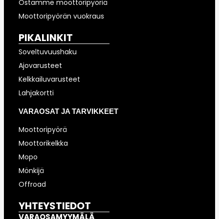
Ostamme moottoripyöriä
Moottoripyörän vuokraus
PIKALINKIT
Soveltuvuushaku
Ajovarusteet
Kelkkailuvarusteet
Lahjakortti
VARAOSAT JA TARVIKKEET
Moottoripyörä
Moottorikelkka
Mopo
Mönkijä
Offroad
YHTEYSTIEDOT
VARAOSAMYYMÄLÄ