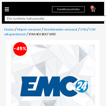
0
Soveltuvuushaku
Etusivu
/
Mopon varaosat
/
Skoottereiden varaosat
/
SYM
/
SYM
alkuperäisosat
/ SYM HEX BOLT 6X10
-45%