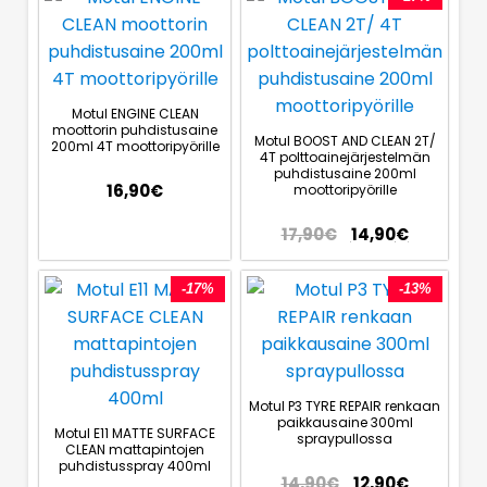
Motul ENGINE CLEAN
moottorin puhdistusaine
Motul BOOST AND CLEAN 2T/
200ml 4T moottoripyörille
4T polttoainejärjestelmän
puhdistusaine 200ml
16,90
€
moottoripyörille
17,90
€
14,90
€
-17%
-13%
Motul P3 TYRE REPAIR renkaan
paikkausaine 300ml
Motul E11 MATTE SURFACE
spraypullossa
CLEAN mattapintojen
puhdistusspray 400ml
14,90
€
12,90
€