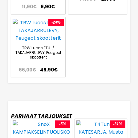
11,90
€
9,90
€
-24%
TRW Lucas ETU-/
TAKAJARRULEVY, Peugeot
skootterit
66,00
€
49,90
€
PARHAAT TARJOUKSET
-5%
-31%