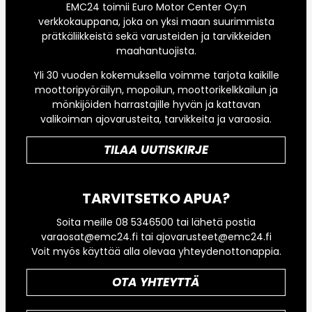
EMC24 toimii Euro Motor Center Oy:n
verkkokauppana, joka on yksi maan suurimmista
prätkäliikkeistä sekä varusteiden ja tarvikkeiden
maahantuojista.
Yli 30 vuoden kokemuksella voimme tarjota kaikille
moottoripyöräilyn, mopoilun, moottorikelkkailun ja
mönkijöiden harrastajille hyvän ja kattavan
valikoiman ajovarusteita, tarvikkeita ja varaosia.
TILAA UUTISKIRJE
TARVITSETKO APUA?
Soita meille 08 5346500 tai lähetä postia
varaosat@emc24.fi tai ajovarusteet@emc24.fi
Voit myös käyttää alla olevaa yhteydenottonappia.
OTA YHTEYTTÄ