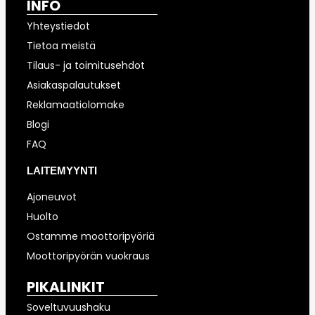
INFO
Yhteystiedot
Tietoa meistä
Tilaus- ja toimitusehdot
Asiakaspalautukset
Reklamaatiolomake
Blogi
FAQ
LAITEMYYNTI
Ajoneuvot
Huolto
Ostamme moottoripyöriä
Moottoripyörän vuokraus
PIKALINKIT
Soveltuvuushaku