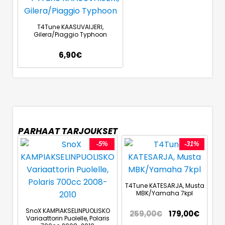
T4Tune KAASUVAIJERI,
Gilera/Piaggio Typhoon
6,90
€
PARHAAT TARJOUKSET
-5%
-31%
T4Tune KATESARJA, Musta
MBK/Yamaha 7kpl
SnoX KAMPIAKSELINPUOLISKO
259,00
€
179,00
€
Variaattorin Puolelle, Polaris