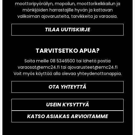
moottoripyöräilyn, mopoilun, moottorikelkkailun ja
mönkijöiden harrastajille hyvän ja kattavan
valikoiman ajovarusteita, tarvikkeita ja varaosia.
TILAA UUTISKIRJE
TARVITSETKO APUA?
Soita meille 08 5346500 tai lähetä postia
varaosat@emc24.fi tai ajovarusteet@emc24.fi
Voit myös käyttää alla olevaa yhteydenottonappia.
OTA YHTEYTTÄ
USEIN KYSYTTYÄ
KATSO ASIAKAS ARVIOITAMME