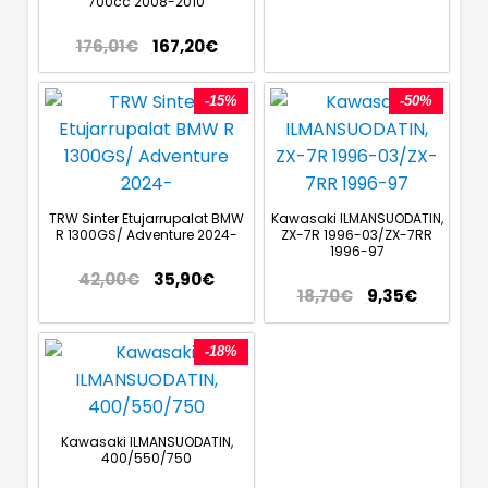
700cc 2008-2010
176,01
€
167,20
€
-15%
-50%
TRW Sinter Etujarrupalat BMW
Kawasaki ILMANSUODATIN,
R 1300GS/ Adventure 2024-
ZX-7R 1996-03/ZX-7RR
1996-97
42,00
€
35,90
€
18,70
€
9,35
€
-18%
Kawasaki ILMANSUODATIN,
400/550/750