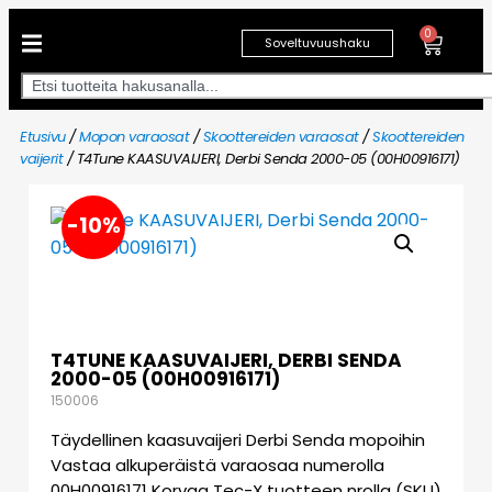
0
Soveltuvuushaku
Etusivu
/
Mopon varaosat
/
Skoottereiden varaosat
/
Skoottereiden
vaijerit
/ T4Tune KAASUVAIJERI, Derbi Senda 2000-05 (00H00916171)
-10%
T4TUNE KAASUVAIJERI, DERBI SENDA
2000-05 (00H00916171)
150006
Täydellinen kaasuvaijeri Derbi Senda mopoihin
Vastaa alkuperäistä varaosaa numerolla
00H00916171 Korvaa Tec-X tuotteen nrolla (SKU)