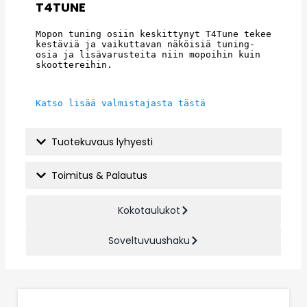
T4TUNE
Mopon tuning osiin keskittynyt T4Tune tekee 
kestäviä ja vaikuttavan näköisiä tuning-
osia ja lisävarusteita niin mopoihin kuin 
skoottereihin.
Katso lisää valmistajasta tästä
Tuotekuvaus lyhyesti
Toimitus & Palautus
Kokotaulukot
Soveltuvuushaku