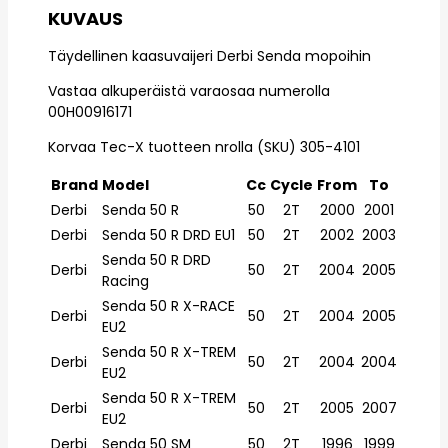
KUVAUS
Täydellinen kaasuvaijeri Derbi Senda mopoihin
Vastaa alkuperäistä varaosaa numerolla
00H00916171
Korvaa Tec-X tuotteen nrolla (SKU) 305-4101
Brand
Model
Cc
Cycle
From
To
Derbi
Senda 50 R
50
2T
2000
2001
Derbi
Senda 50 R DRD EU1
50
2T
2002
2003
Senda 50 R DRD
Derbi
50
2T
2004
2005
Racing
Senda 50 R X-RACE
Derbi
50
2T
2004
2005
EU2
Senda 50 R X-TREM
Derbi
50
2T
2004
2004
EU2
Senda 50 R X-TREM
Derbi
50
2T
2005
2007
EU2
Derbi
Senda 50 SM
50
2T
1996
1999