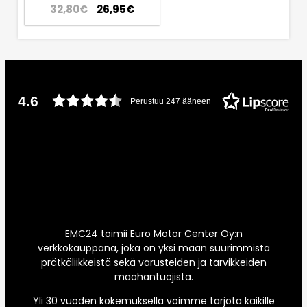
32,80
€
26,95
€
4.6
Perustuu 247 ääneen
EMC24 toimii Euro Motor Center Oy:n
verkkokauppana, joka on yksi maan suurimmista
prätkäliikkeistä sekä varusteiden ja tarvikkeiden
maahantuojista.
Yli 30 vuoden kokemuksella voimme tarjota kaikille