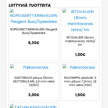
LIITTYVIÄ TUOTTEITA
NOPEUSMITTARINVAIJERI, Peugeot
Buxy/Speedake
IRTOVAIJERI 1,8mm,
metritavaraa. Hinta/
6,30
€
1m.
1,00
€
SÄÄTÖRUUVI pituus 35mm,
RUUVINIPPA ulkohalk. 5
MUTTERILLA M5, 2,4 mm reikä
mm, pituus 7,0mm, 1,8
(4350)
mm reikä (1130)
3,00
€
1,50
€