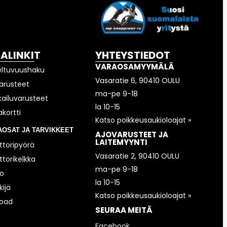
KALINKIT
YHTEYSTIEDOT
VARAOSAMYYMÄLÄ
eltuvuushaku
Vasaratie 6, 90410 OULU
arusteet
ma-pe 9-18
kailuvarusteet
la 10-15
akortti
Katso poikkeusaukioloajat »
AOSAT JA TARVIKKEET
AJOVARUSTEET JA
LAITEMYYNTI
toripyörä
Vasaratie 2, 90410 OULU
torikelkka
ma-pe 9-18
o
la 10-15
ijä
Katso poikkeusaukioloajat »
road
SEURAA MEITÄ
Facebook