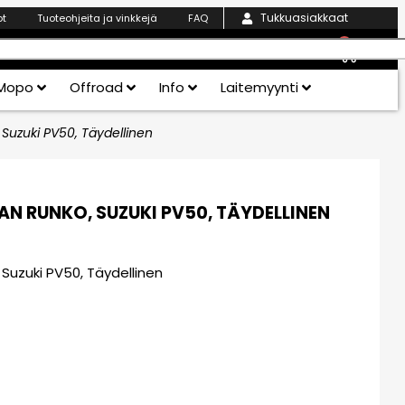
Tukkuasiakkaat
ot
Tuoteohjeita ja vinkkejä
FAQ
0
Mopo
Offroad
Info
Laitemyynti
Suzuki PV50, Täydellinen
N RUNKO, SUZUKI PV50, TÄYDELLINEN
 Suzuki PV50, Täydellinen