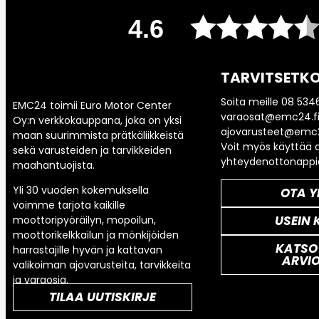
4.6
TARVITSETKO
Soita meille 08 534
EMC24 toimii Euro Motor Center
varaosat@emc24.fi
Oy:n verkkokauppana, joka on yksi
ajovarusteet@emc2
maan suurimmista prätkäliikkeistä
Voit myös käyttää a
sekä varusteiden ja tarvikkeiden
yhteydenottonappi
maahantuojista.
Yli 30 vuoden kokemuksella
OTA Y
voimme tarjota kaikille
USEIN 
moottoripyöräilyn, mopoilun,
moottorikelkkailun ja mönkijöiden
KATSO
harrastajille hyvän ja kattavan
ARVI
valikoiman ajovarusteita, tarvikkeita
ja varaosia.
TILAA UUTISKIRJE