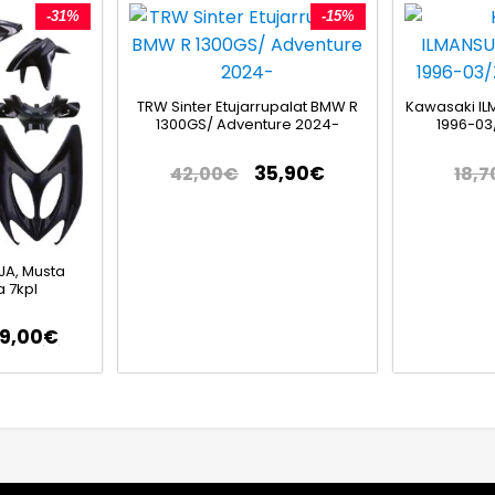
-31%
-15%
TRW Sinter Etujarrupalat BMW R
Kawasaki IL
1300GS/ Adventure 2024-
1996-03
35,90
€
42,00
€
18,7
JA, Musta
 7kpl
79,00
€