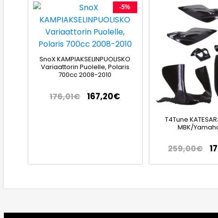
-5%
SnoX KAMPIAKSELINPUOLISKO
Variaattorin Puolelle, Polaris
700cc 2008-2010
167,20
€
176,01
€
T4Tune KATESAR
MBK/Yamaha
1
259,00
€