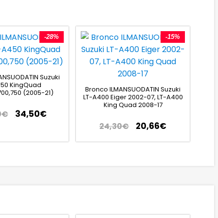
-28%
-15%
ANSUODATIN Suzuki
450 KingQuad
Bronco ILMANSUODATIN Suzuki
700,750 (2005-21)
LT-A400 Eiger 2002-07, LT-A400
King Quad 2008-17
34,50
€
0
€
20,66
€
24,30
€