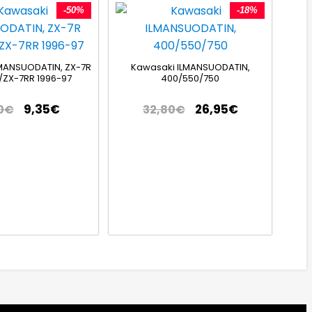
-50%
-18%
MANSUODATIN, ZX-7R
Kawasaki ILMANSUODATIN,
/ZX-7RR 1996-97
400/550/750
9,35
€
26,95
€
0
€
32,80
€