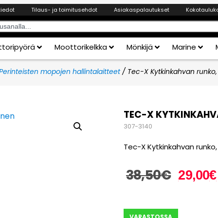
tiedot
Tilaus- ja toimitusehdot
Asiakaspalautukset
Kokotauluk
toripyörä
Moottorikelkka
Mönkijä
Marine
Perinteisten mopojen hallintalaitteet
/ Tec-X Kytkinkahvan runko, 
TEC-X KYTKINKAHVA
307-3140
Tec-X Kytkinkahvan runko,
38,50
€
29,00
€
VARASTOSSA