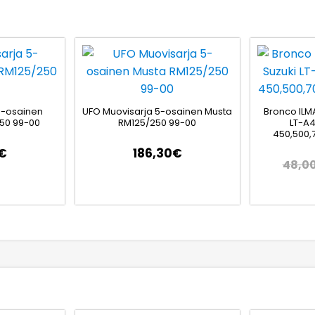
5-osainen
UFO Muovisarja 5-osainen Musta
Bronco ILM
250 99-00
RM125/250 99-00
LT-A
450,500,
€
186,30
€
48,0