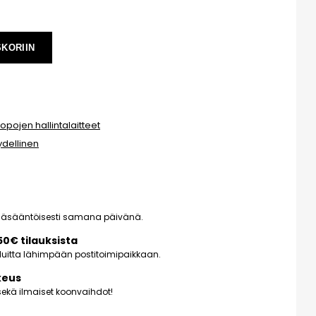
SKORIIN
opojen hallintalaitteet
ydellinen
pääsääntöisesti samana päivänä.
150€ tilauksista
kuluitta lähimpään postitoimipaikkaan.
keus
ekä ilmaiset koonvaihdot!