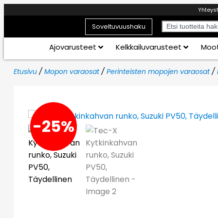
Yhteys
Soveltuvuushaku
Ajovarusteet
Kelkkailuvarusteet
Moot
Etusivu
/
Mopon varaosat
/
Perinteisten mopojen varaosat
/
-25%