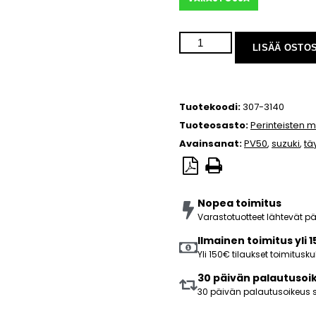
LISÄÄ OSTO
Tuotekoodi:
307-3140
Tuoteosasto:
Perinteisten m
Avainsanat:
PV50
,
suzuki
,
tä
Nopea toimitus
Varastotuotteet lähtevät 
Ilmainen toimitus yli 
Yli 150€ tilaukset toimitus
30 päivän palautusoi
30 päivän palautusoikeus s