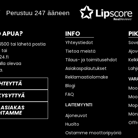
Perustuu 247 ääneen
 APUA?
INFO
PI
Yhteystiedot
Sov
6500 tai lähetä postia
 tai
Tietoa meistä
Ajov
4.fi
Tilaus- ja toimitusehdot
Kelk
lla olevaa
Asiakaspalautukset
Lahj
a.
Reklamaatiolomake
VAR
HTEYTTÄ
Blogi
Moot
FAQ
KYSYTTYÄ
Moot
Mop
LAITEMYYNTI
 ASIAKAS
OITAMME
Mönk
Ajoneuvot
Off
Huolto
Ostamme moottoripyöriä