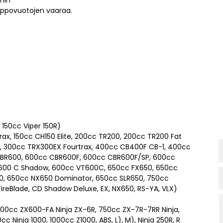
hin
ppovuotojen vaaraa.
 150cc Viper 150R)
ax, 150cc CH150 Elite, 200cc TR200, 200cc TR200 Fat
, 300cc TRX300EX Fourtrax, 400cc CB400F CB-1, 400cc
BR600, 600cc CBR600F, 600cc CBR600F/SP, 600cc
600 C Shadow, 600cc VT600C, 650cc FX650, 650cc
0, 650cc NX650 Dominator, 650cc SLR650, 750cc
reBlade, CD Shadow Deluxe, EX, NX650, RS-YA, VLX)
00cc ZX600-FA Ninja ZX-6R, 750cc ZX-7R-7RR Ninja,
 Ninja 1000, 1000cc Z1000, ABS, L), M), Ninja 250R, R