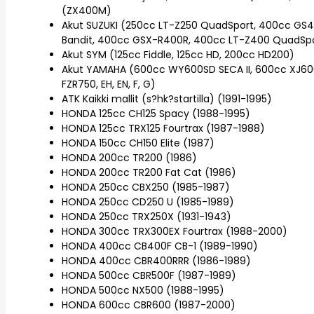
(ZX400M)
Akut SUZUKI (250cc LT-Z250 QuadSport, 400cc GS
Bandit, 400cc GSX-R400R, 400cc LT-Z400 QuadSpor
Akut SYM (125cc Fiddle, 125cc HD, 200cc HD200)
Akut YAMAHA (600cc WY600SD SECA II, 600cc XJ600
FZR750, EH, EN, F, G)
ATK Kaikki mallit (s?hk?startilla) (1991-1995)
HONDA 125cc CH125 Spacy (1988-1995)
HONDA 125cc TRX125 Fourtrax (1987-1988)
HONDA 150cc CH150 Elite (1987)
HONDA 200cc TR200 (1986)
HONDA 200cc TR200 Fat Cat (1986)
HONDA 250cc CBX250 (1985-1987)
HONDA 250cc CD250 U (1985-1989)
HONDA 250cc TRX250X (1931-1943)
HONDA 300cc TRX300EX Fourtrax (1988-2000)
HONDA 400cc CB400F CB-1 (1989-1990)
HONDA 400cc CBR400RRR (1986-1989)
HONDA 500cc CBR500F (1987-1989)
HONDA 500cc NX500 (1988-1995)
HONDA 600cc CBR600 (1987-2000)