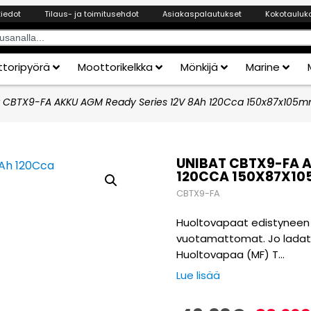
tiedot
Tilaus- ja toimitusehdot
Asiakaspalautukset
Kokotauluk
toripyörä
Moottorikelkka
Mönkijä
Marine
t CBTX9-FA AKKU AGM Ready Series 12V 8Ah 120Cca 150x87x105
UNIBAT CBTX9-FA A
120CCA 150X87X1
CBTX9-FA
Huoltovapaat edistyneen AG
vuotamattomat. Jo ladattu j
Huoltovapaa (MF) T…
Lue lisää