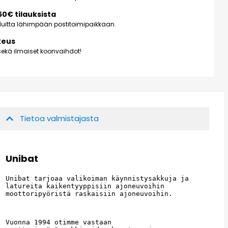
150€ tilauksista
kuluitta lähimpään postitoimipaikkaan.
keus
ekä ilmaiset koonvaihdot!
Tietoa valmistajasta
Unibat
Unibat tarjoaa valikoiman käynnistysakkuja ja 
latureita kaikentyyppisiin ajoneuvoihin 
moottoripyöristä raskaisiin ajoneuvoihin.
Vuonna 1994 otimme vastaan ​​