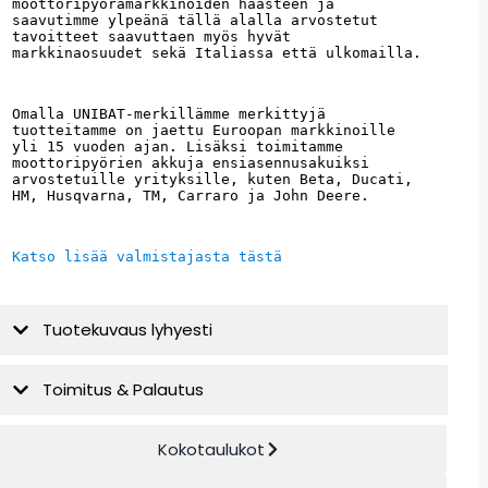
moottoripyörämarkkinoiden haasteen ja 
saavutimme ylpeänä tällä alalla arvostetut 
tavoitteet saavuttaen myös hyvät 
markkinaosuudet sekä Italiassa että ulkomailla.
Omalla UNIBAT-merkillämme merkittyjä 
tuotteitamme on jaettu Euroopan markkinoille 
yli 15 vuoden ajan. Lisäksi toimitamme 
moottoripyörien akkuja ensiasennusakuiksi 
arvostetuille yrityksille, kuten Beta, Ducati, 
HM, Husqvarna, TM, Carraro ja John Deere.
Katso lisää valmistajasta tästä
Tuotekuvaus lyhyesti
Toimitus & Palautus
Kokotaulukot