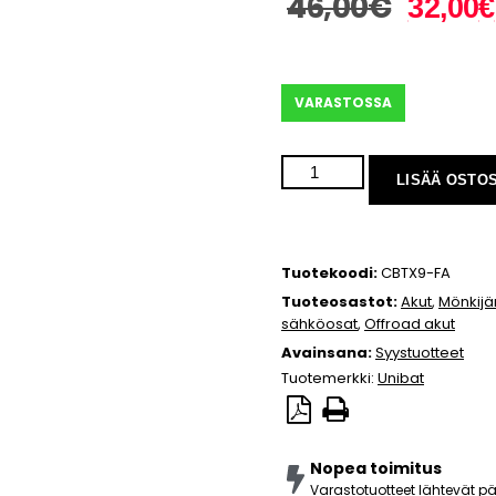
46,00
€
32,00
€
VARASTOSSA
LISÄÄ OSTO
Tuotekoodi:
CBTX9-FA
Tuoteosastot:
Akut
,
Mönkijä
sähköosat
,
Offroad akut
Avainsana:
Syystuotteet
Tuotemerkki:
Unibat
Nopea toimitus
Varastotuotteet lähtevät 