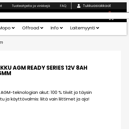
Tukkuasiakkaat
ot
Tuoteohjeita ja vinkkejä
FAQ
0
Mopo
Offroad
Info
Laitemyynti
mm
KKU AGM READY SERIES 12V 8AH
05MM
M-teknologian akut: 100 % tiiviit ja täysin
a käyttövalmis: liitä vain liittimet ja aja!