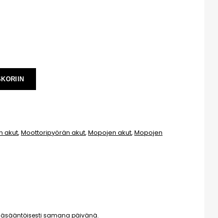
SKORIIN
n akut
,
Moottoripyörän akut
,
Mopojen akut
,
Mopojen
pääsääntöisesti samana päivänä.