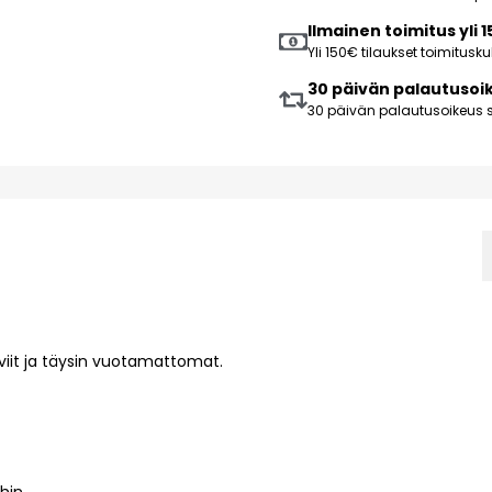
Ilmainen toimitus yli 
Yli 150€ tilaukset toimitus
30 päivän palautusoi
30 päivän palautusoikeus s
viit ja täysin vuotamattomat.