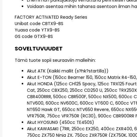
Enemmän purkujaksoja verrattuna perinteisiin akkui
Voidaan asentaa mihin tahansa asentoon ilman ha
FACTORY ACTIVATED Ready Series
Unibat code CBTX9-BS
Yuasa code YTX9-BS
GS code GTX9-BS
SOVELTUVUUDET
Tämä tuote sopii seuraaviin malleihin:
Akut ATK (Kaikki mallit (s?hk?startilla))
Akut E-TON (150cc Beamer 150, 150cc Matrix R4-150,
Akut HONDA (125cc CH125 Spacy, 125cc TRX125 Fourtr
Cat, 250cc CBX250, 250cc CD250 U, 250cc TRX250X
CBR400RRR, 500cc CBR500F, 500cc NX500, 600cc C
NTV600, 600cc NV600C, 600cc VT600 C, 600cc VT
NT650 Hawk GT, 650cc NTV650 Revere, 650cc NX65
VFR750R, 750cc VFR750R (RC30), 900cc CBR900RR Fi
Akut HYOSUNG (450cc TE450S)
Akut KAWASAKI (7RR, 250cc EX250, 400cc ZXR400, 6
750cc ZX750 Ninja ZX, 750cc ZXR750R (ZX750K, 1000cc