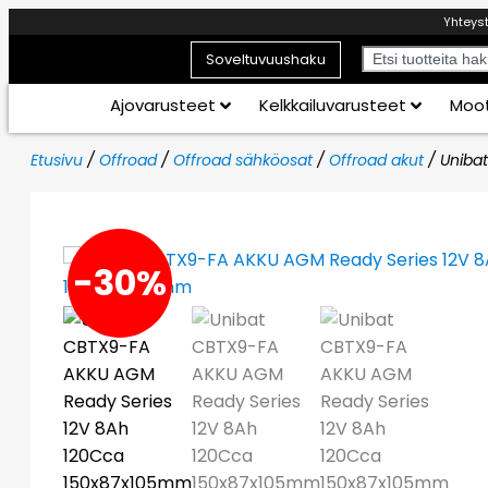
Yhteys
Soveltuvuushaku
Ajovarusteet
Kelkkailuvarusteet
Moot
Etusivu
/
Offroad
/
Offroad sähköosat
/
Offroad akut
/ Uniba
-30%