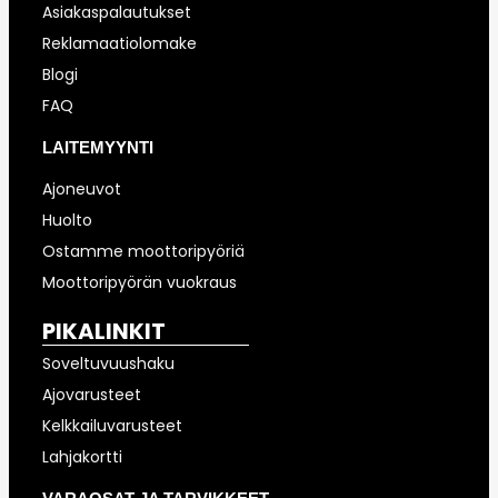
Asiakaspalautukset
Reklamaatiolomake
Blogi
FAQ
LAITEMYYNTI
Ajoneuvot
Huolto
Ostamme moottoripyöriä
Moottoripyörän vuokraus
PIKALINKIT
Soveltuvuushaku
Ajovarusteet
Kelkkailuvarusteet
Lahjakortti