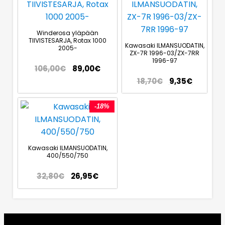
Winderosa yläpään
TIIVISTESARJA, Rotax 1000
Kawasaki ILMANSUODATIN,
2005-
ZX-7R 1996-03/ZX-7RR
1996-97
106,00
€
89,00
€
18,70
€
9,35
€
-18%
Kawasaki ILMANSUODATIN,
400/550/750
32,80
€
26,95
€