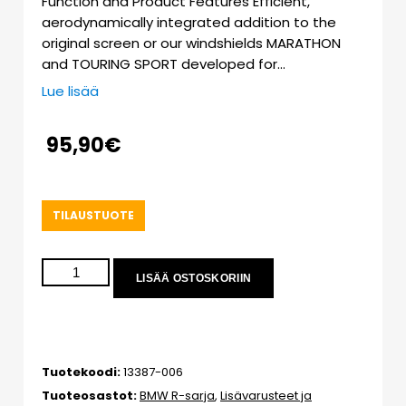
Function and Product Features Efficient,
aerodynamically integrated addition to the
original screen or our windshields MARATHON
and TOURING SPORT developed for…
Lue lisää
95,90
€
TILAUSTUOTE
LISÄÄ OSTOSKORIIN
Tuotekoodi:
13387-006
Tuoteosastot:
BMW R-sarja
,
Lisävarusteet ja