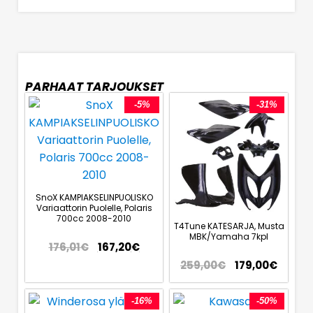
PARHAAT TARJOUKSET
-5%
-31%
SnoX KAMPIAKSELINPUOLISKO
Variaattorin Puolelle, Polaris
700cc 2008-2010
T4Tune KATESARJA, Musta
MBK/Yamaha 7kpl
176,01
€
167,20
€
259,00
€
179,00
€
-16%
-50%