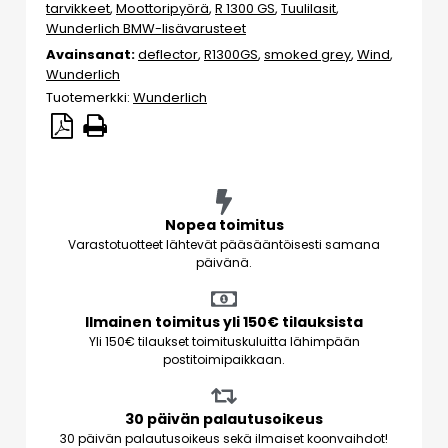
tarvikkeet
,
Moottoripyörä
,
R 1300 GS
,
Tuulilasit
,
Wunderlich BMW-lisävarusteet
Avainsanat:
deflector
,
R1300GS
,
smoked grey
,
Wind
,
Wunderlich
Tuotemerkki:
Wunderlich
Nopea toimitus
Varastotuotteet lähtevät pääsääntöisesti samana
päivänä.
Ilmainen toimitus yli 150€ tilauksista
Yli 150€ tilaukset toimituskuluitta lähimpään
postitoimipaikkaan.
30 päivän palautusoikeus
30 päivän palautusoikeus sekä ilmaiset koonvaihdot!