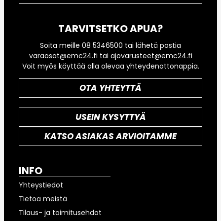
TARVITSETKO APUA?
Soita meille 08 5346500 tai lähetä postia
varaosat@emc24.fi tai ajovarusteet@emc24.fi
Voit myös käyttää alla olevaa yhteydenottonappia.
OTA YHTEYTTÄ
USEIN KYSYTTYÄ
KATSO ASIAKAS ARVIOITAMME
INFO
Yhteystiedot
Tietoa meistä
Tilaus- ja toimitusehdot