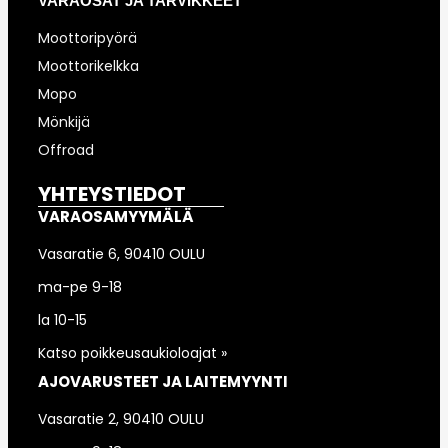
VARAOSAT JA TARVIKKEET
Moottoripyörä
Moottorikelkka
Mopo
Mönkijä
Offroad
YHTEYSTIEDOT
VARAOSAMYYMÄLÄ
Vasaratie 6, 90410 OULU
ma-pe 9-18
la 10-15
Katso poikkeusaukioloajat »
AJOVARUSTEET JA LAITEMYYNTI
Vasaratie 2, 90410 OULU