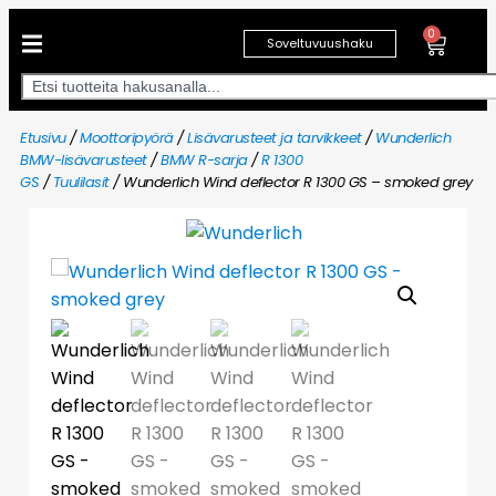
0
Soveltuvuushaku
Etusivu
/
Moottoripyörä
/
Lisävarusteet ja tarvikkeet
/
Wunderlich
BMW-lisävarusteet
/
BMW R-sarja
/
R 1300
GS
/
Tuulilasit
/ Wunderlich Wind deflector R 1300 GS – smoked grey