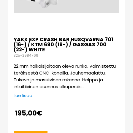
YAKK EXP CRASH BAR HUSQVARNA 701
(16-) / KTM 690 (19-) / GASGAS 700
(22-) WHITE
325-2984769
22 mm halkaisijaltaan oleva runko. Valmistettu
teräksestä CNC-koneilla. Jauhemaalattu.
Tukeva ja massiivinen rakenne. Helppo ja
intuitiivinen asennus alkuperäis…
Lue lisää
195,00
€