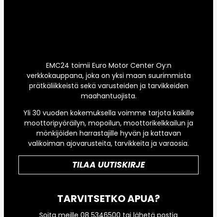
EMC24 toimii Euro Motor Center Oy:n
verkkokauppana, joka on yksi maan suurimmista
prätkäliikkeistä sekä varusteiden ja tarvikkeiden
maahantuojista.
Yli 30 vuoden kokemuksella voimme tarjota kaikille
moottoripyöräilyn, mopoilun, moottorikelkkailun ja
mönkijöiden harrastajille hyvän ja kattavan
valikoiman ajovarusteita, tarvikkeita ja varaosia.
TILAA UUTISKIRJE
TARVITSETKO APUA?
Soita meille 08 5346500 tai lähetä postia