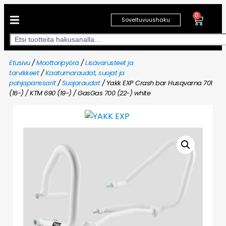
0
Soveltuvuushaku
Etusivu
/
Moottoripyörä
/
Lisävarusteet ja
tarvikkeet
/
Kaatumaraudat, suojat ja
pohjapanssarit
/
Suojaraudat
/ Yakk EXP Crash bar Husqvarna 701
(16-) / KTM 690 (19-) / GasGas 700 (22-) white