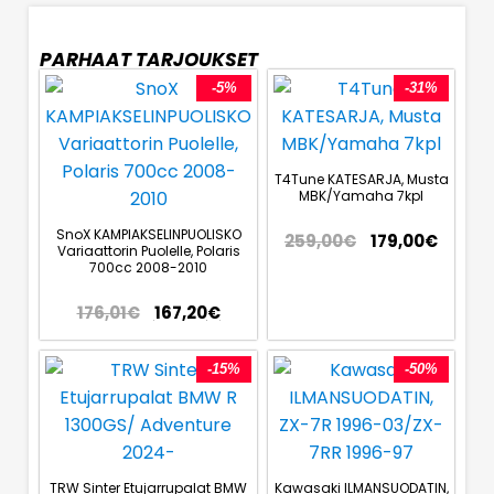
PARHAAT TARJOUKSET
-5%
-31%
T4Tune KATESARJA, Musta
MBK/Yamaha 7kpl
SnoX KAMPIAKSELINPUOLISKO
259,00
€
179,00
€
Variaattorin Puolelle, Polaris
700cc 2008-2010
176,01
€
167,20
€
-15%
-50%
TRW Sinter Etujarrupalat BMW
Kawasaki ILMANSUODATIN,