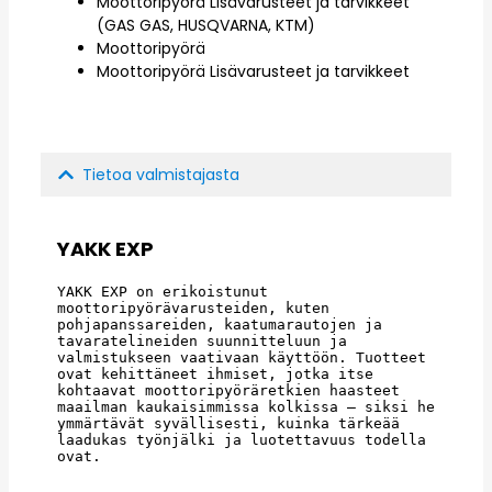
Moottoripyörä Lisävarusteet ja tarvikkeet
(GAS GAS, HUSQVARNA, KTM)
Moottoripyörä
Moottoripyörä Lisävarusteet ja tarvikkeet
Tietoa valmistajasta
YAKK EXP
YAKK EXP on erikoistunut 
moottoripyörävarusteiden, kuten 
pohjapanssareiden, kaatumarautojen ja 
tavaratelineiden suunnitteluun ja 
valmistukseen vaativaan käyttöön. Tuotteet 
ovat kehittäneet ihmiset, jotka itse 
kohtaavat moottoripyöräretkien haasteet 
maailman kaukaisimmissa kolkissa – siksi he 
ymmärtävät syvällisesti, kuinka tärkeää 
laadukas työnjälki ja luotettavuus todella 
ovat.