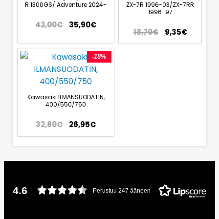
R 1300GS/ Adventure 2024-
ZX-7R 1996-03/ZX-7RR
1996-97
42,00
€
35,90
€
18,70
€
9,35
€
-18%
Kawasaki ILMANSUODATIN,
400/550/750
32,80
€
26,95
€
4.6
Perustuu 247 ääneen