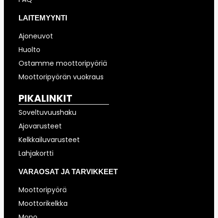
LAITEMYYNTI
Ajoneuvot
Huolto
Ostamme moottoripyöriä
Moottoripyörän vuokraus
PIKALINKIT
Soveltuvuushaku
Ajovarusteet
Kelkkailuvarusteet
Lahjakortti
VARAOSAT JA TARVIKKEET
Moottoripyörä
Moottorikelkka
Mopo