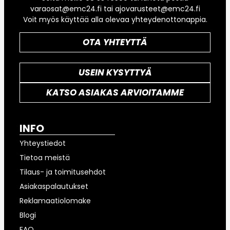
varaosat@emc24.fi tai ajovarusteet@emc24.fi
Voit myös käyttää alla olevaa yhteydenottonappia.
OTA YHTEYTTÄ
USEIN KYSYTTYÄ
KATSO ASIAKAS ARVIOITAMME
INFO
Yhteystiedot
Tietoa meistä
Tilaus- ja toimitusehdot
Asiakaspalautukset
Reklamaatiolomake
Blogi
FAQ